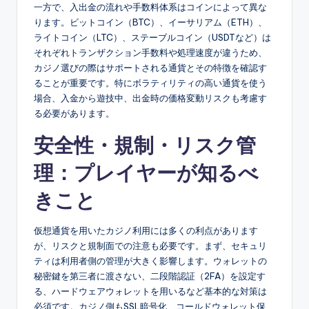
一方で、入出金の流れや手数料体系はコインによって異な
ります。ビットコイン（BTC）、イーサリアム（ETH）、
ライトコイン（LTC）、ステーブルコイン（USDTなど）は
それぞれトランザクション手数料や処理速度が違うため、
カジノ選びの際はサポートされる通貨とその特徴を確認す
ることが重要です。特にボラティリティの高い通貨を使う
場合、入金から遊技中、出金時の価格変動リスクも考慮す
る必要があります。
安全性・規制・リスク管
理：プレイヤーが知るべ
きこと
仮想通貨を用いたカジノ利用には多くの利点があります
が、リスクと規制面での注意も必要です。まず、セキュリ
ティは利用者側の管理が大きく影響します。ウォレットの
秘密鍵を第三者に渡さない、二段階認証（2FA）を設定す
る、ハードウェアウォレットを用いるなど基本的な対策は
必須です。カジノ側もSSL暗号化、コールドウォレット保