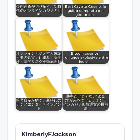
仮想通貨が切り拓く、新時
Best Crypto Casino: la
代のオンラインカジノの世
guida completa per
界
giocare in…
オンラインカジノ本人確認
Bitcoin casinos :
不要の真実：仕組み・安全
l’alliance explosive entre
性・法的リスクを徹底理解
jeu en…
勝率だけじゃない“送金
暗号資産が紡ぐ、新時代の
力”が差をつける：オンラ
カジノエンターテインメン
インカジノ仮想通貨の最前
ト
線
KimberlyFJackson