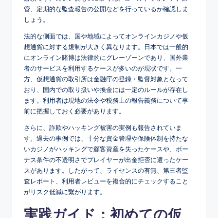
管、定期的な監査報告の公開などを行っているか確認しま
しょう。
法的な側面では、国や地域によってオンラインカジノや仮
想通貨に対する規制が大きく異なります。日本では一般的
にオンライン賭博は法律的にグレーゾーンであり、国外業
者のサービスを利用するケースが多いのが現状です。一
方、仮想通貨の取引所は金融庁の登録・監督対象となって
おり、国内での取り扱いや換金には一定のルールが存在し
ます。利用者は現地の法令や税務上の報告義務について事
前に把握しておく必要があります。
さらに、詐欺やハッキング被害の実例も報告されていま
す。過去の事例では、十分な資金管理や保険体制を持たな
いカジノがハッキングで顧客資産を失ったケースや、ボー
ナス条件の不透明さでプレイヤーが出金拒否に遭ったケー
スがあります。したがって、ライセンスの有無、第三者監
査レポート、利用者レビューを複合的にチェックすること
がリスク低減に繋がります。
実践ガイド：初めての仮