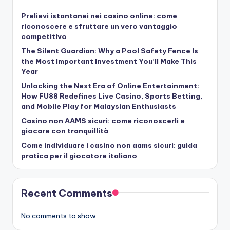
Prelievi istantanei nei casino online: come
riconoscere e sfruttare un vero vantaggio
competitivo
The Silent Guardian: Why a Pool Safety Fence Is
the Most Important Investment You’ll Make This
Year
Unlocking the Next Era of Online Entertainment:
How FU88 Redefines Live Casino, Sports Betting,
and Mobile Play for Malaysian Enthusiasts
Casino non AAMS sicuri: come riconoscerli e
giocare con tranquillità
Come individuare i casino non aams sicuri: guida
pratica per il giocatore italiano
Recent Comments
No comments to show.