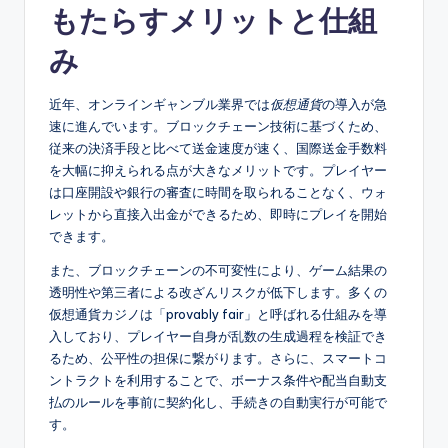
もたらすメリットと仕組
み
近年、オンラインギャンブル業界では
仮想通貨
の導入が急
速に進んでいます。ブロックチェーン技術に基づくため、
従来の決済手段と比べて送金速度が速く、国際送金手数料
を大幅に抑えられる点が大きなメリットです。プレイヤー
は口座開設や銀行の審査に時間を取られることなく、ウォ
レットから直接入出金ができるため、即時にプレイを開始
できます。
また、ブロックチェーンの不可変性により、ゲーム結果の
透明性や第三者による改ざんリスクが低下します。多くの
仮想通貨カジノは「provably fair」と呼ばれる仕組みを導
入しており、プレイヤー自身が乱数の生成過程を検証でき
るため、公平性の担保に繋がります。さらに、スマートコ
ントラクトを利用することで、ボーナス条件や配当自動支
払のルールを事前に契約化し、手続きの自動実行が可能で
す。