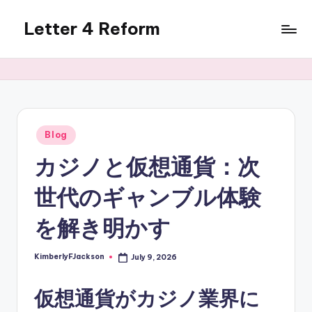
Letter 4 Reform
Skip
to
Reforming
content
policy,
revealing
a
range
of
Posted
Blog
in
topics
カジノと仮想通貨：次
世代のギャンブル体験
を解き明かす
KimberlyFJackson
July 9, 2026
Posted
by
仮想通貨がカジノ業界に