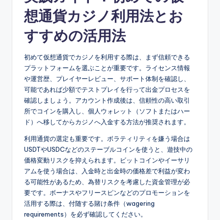
想通貨カジノ利用法とお
すすめの活用法
初めて仮想通貨でカジノを利用する際は、まず信頼できる
プラットフォームを選ぶことが重要です。ライセンス情報
や運営歴、プレイヤーレビュー、サポート体制を確認し、
可能であれば少額でテストプレイを行って出金プロセスを
確認しましょう。アカウント作成後は、信頼性の高い取引
所でコインを購入し、個人ウォレット（ソフトまたはハー
ド）へ移してからカジノへ入金する方法が推奨されます。
利用通貨の選定も重要です。ボラティリティを嫌う場合は
USDTやUSDCなどのステーブルコインを使うと、遊技中の
価格変動リスクを抑えられます。ビットコインやイーサリ
アムを使う場合は、入金時と出金時の価格差で利益が変わ
る可能性があるため、為替リスクを考慮した資金管理が必
要です。ボーナスやフリースピンなどのプロモーションを
活用する際は、付随する賭け条件（wagering
requirements）を必ず確認してください。