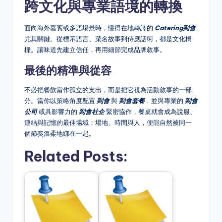
跨文化與專業語境的轉換
面向海外嘉賓或多語場景時，懂得在地轉譯的
Catering到會
尤其關鍵。從標示語言、菜名故事到侍應話術，都是文化橋
樑。讓味道先建立信任，再用細節完成品牌敘事。
最後的精準與從容
不必把餐飲當作孤立的支出，而是把它視為活動敘事的一部
分。當你以策略角度配置
到會
與
到會套餐
，並與專業的
到會
公司
或具影響力的
到會社企
緊密協作，餐桌就會成為說服、
連結與記憶的最佳場域；場地、時間與人，便能自然被同一
個節奏溫柔地綁在一起。
Related Posts: