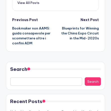
View All Posts
Post
Previous Post
Next Post
Bookmaker non AAMS:
Blueprints for Winning
navigation
guida consapevole per
the China Expo Circuit
scommettere oltre i
in the Mid-2020s
confini ADM
Search
Search
Recent Posts