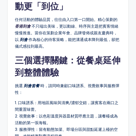
動更「到位」
任何活動的體驗品質，往往由入口第一口開始。精心策劃的
香港到會
不只端出美味，更以動線、時序與主題把賓客情緒
慢慢推進。當你在策劃企業年會、品牌發佈或親友慶典時，
以
到會
作為核心的待客策略，能把溝通成本降到最低，卻把
儀式感拉到最高。
三個選擇關鍵：從餐桌延伸
到整體體驗
挑選
到會套餐
時，請同時兼顧口味譜系、視覺敘事與服務彈
性：
1. 口味譜系：用地區風味與清爽/濃郁交錯，讓賓客在兩口之
間重置味蕾。
2. 視覺敘事：以色彩溫度與器皿材質呼應主題，讓餐檯成為
活動的第一張海報。
3. 服務彈性：留有動態加菜、即場分區與甜點延遲上檯的空