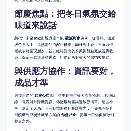
間，才能精準對齊流程節奏。
節慶焦點：把冬日氣氛交給
味道來說話
想把年末聚會做出辨識度？以
聖誕到會
為例，從香料、溫度
與色系入手：溫熱湯品搭配柑橘皮、肉桂與丁香，主食以慢
煮或炭烤呈現層次，並以紅綠對比的前菜與甜點完成視覺收
束。保留一款無酒精暖飲，照顧到所有賓客的節拍與情緒。
與供應方協作：資訊要對，
成品才準
選擇合適的
到會公司
時，請主動提供賓客流量預測、場地動
線、電源與升降機資訊、佈撤場時窗與過敏原清單。這些小
事，決定了大局。若活動需兼顧社會影響力，可優先評估具
回饋機制或弱勢就業方案的
到會社企
，把每一口價值擴散到
餐桌之外。