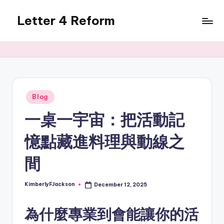
Letter 4 Reform
Skip
to
Reforming
content
policy,
revealing
a
range
of
Posted
Blog
in
topics
一桌一宇宙：把活動記
憶點藏進料理與動線之
間
KimberlyFJackson
December 12, 2025
Posted
by
為什麼專業到會能讓你的活