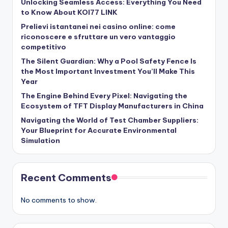
Unlocking Seamless Access: Everything You Need
to Know About KOI77 LINK
Prelievi istantanei nei casino online: come
riconoscere e sfruttare un vero vantaggio
competitivo
The Silent Guardian: Why a Pool Safety Fence Is
the Most Important Investment You’ll Make This
Year
The Engine Behind Every Pixel: Navigating the
Ecosystem of TFT Display Manufacturers in China
Navigating the World of Test Chamber Suppliers:
Your Blueprint for Accurate Environmental
Simulation
Recent Comments
No comments to show.