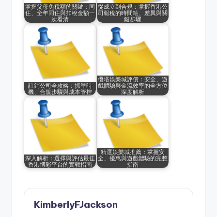
掌握父母免稅額的關鍵：同
從成立到合規：掌握香港公
住、全年同住與扣稅金額一
司報稅的時間軸、差異與關
次看清
鍵步驟
優塔娛樂城評價：安全、遊
註銷公司全攻略：抓準時
戲體驗與金流效率的全方位
機、合規步驟與成本管控
深度解析
精選娛樂城推薦：掌握安
深入解析：選擇與評估最佳
全、優惠與遊戲體驗的完整
香港博彩平台的實戰指南
指南
KimberlyFJackson