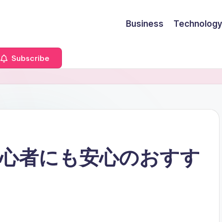
Business
Technology
Subscribe
心者にも安心のおすす