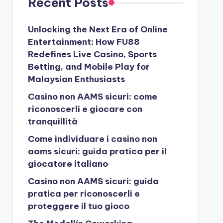
Recent Posts
Unlocking the Next Era of Online
Entertainment: How FU88
Redefines Live Casino, Sports
Betting, and Mobile Play for
Malaysian Enthusiasts
Casino non AAMS sicuri: come
riconoscerli e giocare con
tranquillità
Come individuare i casino non
aams sicuri: guida pratica per il
giocatore italiano
Casino non AAMS sicuri: guida
pratica per riconoscerli e
proteggere il tuo gioco