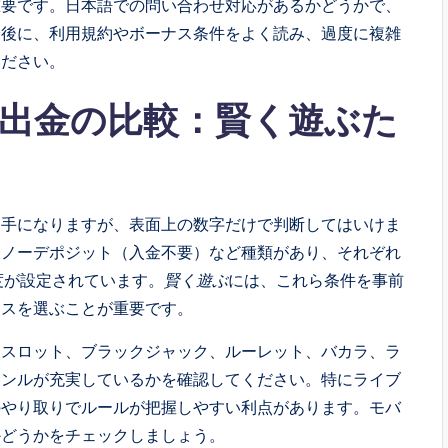
重要です。日本語での問い合わせ対応があるかどうかで、
最後に、利用規約やボーナス条件をよく読み、過度に複雑
ください。
出金の比較：
賢く遊ぶ
た
め手になりますが、表面上の数字だけで判断してはいけま
、ノーデポジット（入金不要）など種類があり、それぞれ
出金限度が設定されています。
賢く遊ぶ
には、これら条件を事前
ナスを選ぶことが重要です。
。スロット、ブラックジャック、ルーレット、バカラ、ラ
ャンルが充実しているかを確認してください。特にライブ
のやり取りでルールが把握しやすい利点があります。モバ
かどうかをチェックしましょう。