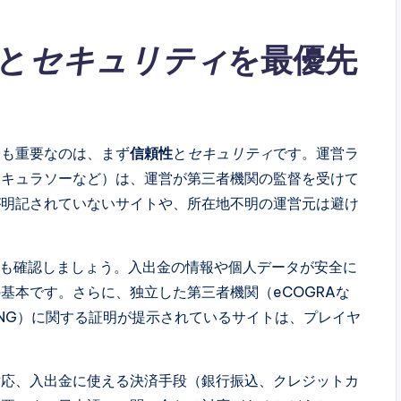
セキュリティ
と
を最優先
最も重要なのは、まず
信頼性
と
セキュリティ
です。運営ラ
、キュラソーなど）は、運営が第三者機関の監督を受けて
が明記されていないサイトや、所在地不明の運営元は避け
無も確認しましょう。入出金の情報や個人データが安全に
基本です。さらに、独立した第三者機関（eCOGRAな
NG）に関する証明が提示されているサイトは、プレイヤ
対応、入出金に使える決済手段（銀行振込、クレジットカ