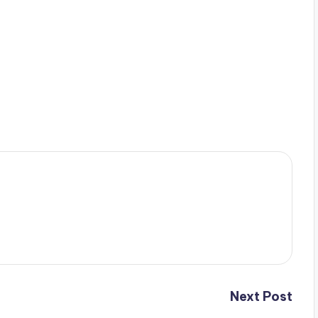
Next Post