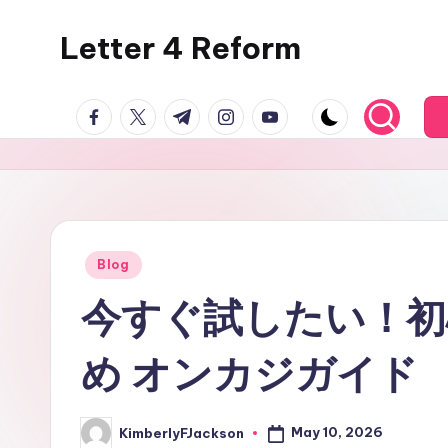
Letter 4 Reform
Skip
to
Reforming
content
facebook.com
twitter.com
t.me
instagram.com
youtube.com
policy,
revealing
a
range
of
topics
Posted
Blog
in
今すぐ試したい！初
め オンカジガイド
May 10, 2026
KimberlyFJackson
Posted