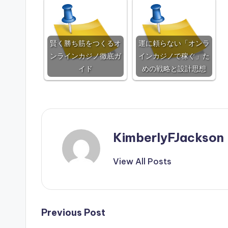
賢く勝ち筋をつくるオ
運に頼らない「オンラ
ンラインカジノ徹底ガ
インカジノで稼ぐ」た
イド
めの戦略と設計思想
KimberlyFJackson
View All Posts
Post
Previous Post