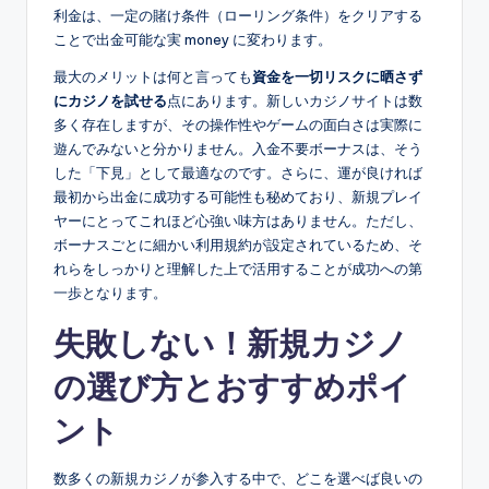
利金は、一定の賭け条件（ローリング条件）をクリアする
ことで出金可能な実 money に変わります。
最大のメリットは何と言っても
資金を一切リスクに晒さず
にカジノを試せる
点にあります。新しいカジノサイトは数
多く存在しますが、その操作性やゲームの面白さは実際に
遊んでみないと分かりません。入金不要ボーナスは、そう
した「下見」として最適なのです。さらに、運が良ければ
最初から出金に成功する可能性も秘めており、新規プレイ
ヤーにとってこれほど心強い味方はありません。ただし、
ボーナスごとに細かい利用規約が設定されているため、そ
れらをしっかりと理解した上で活用することが成功への第
一歩となります。
失敗しない！新規カジノ
の選び方とおすすめポイ
ント
数多くの新規カジノが参入する中で、どこを選べば良いの