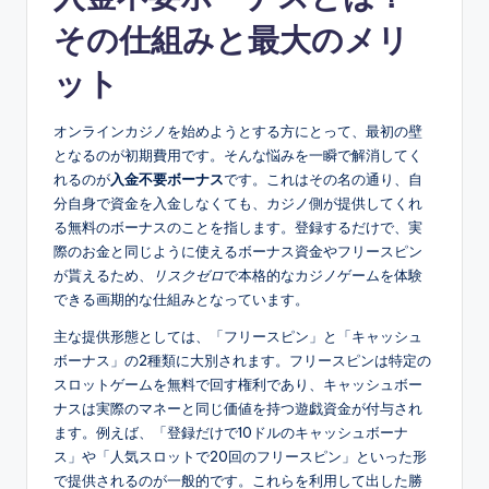
その仕組みと最大のメリ
ット
オンラインカジノを始めようとする方にとって、最初の壁
となるのが初期費用です。そんな悩みを一瞬で解消してく
れるのが
入金不要ボーナス
です。これはその名の通り、自
分自身で資金を入金しなくても、カジノ側が提供してくれ
る無料のボーナスのことを指します。登録するだけで、実
際のお金と同じように使えるボーナス資金やフリースピン
が貰えるため、
リスクゼロ
で本格的なカジノゲームを体験
できる画期的な仕組みとなっています。
主な提供形態としては、「フリースピン」と「キャッシュ
ボーナス」の2種類に大別されます。フリースピンは特定の
スロットゲームを無料で回す権利であり、キャッシュボー
ナスは実際のマネーと同じ価値を持つ遊戯資金が付与され
ます。例えば、「登録だけで10ドルのキャッシュボーナ
ス」や「人気スロットで20回のフリースピン」といった形
で提供されるのが一般的です。これらを利用して出した勝