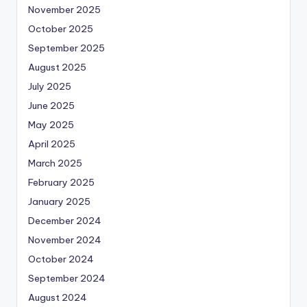
November 2025
October 2025
September 2025
August 2025
July 2025
June 2025
May 2025
April 2025
March 2025
February 2025
January 2025
December 2024
November 2024
October 2024
September 2024
August 2024