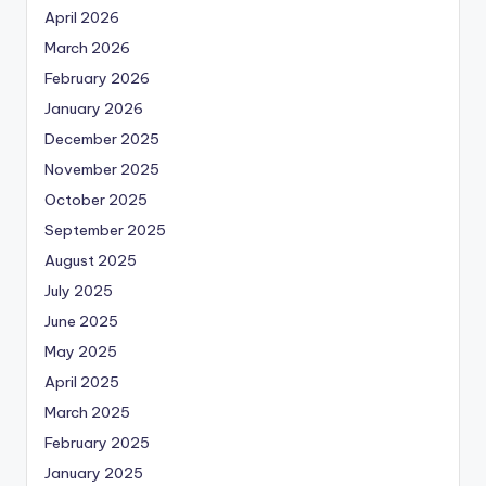
April 2026
March 2026
February 2026
January 2026
December 2025
November 2025
October 2025
September 2025
August 2025
July 2025
June 2025
May 2025
April 2025
March 2025
February 2025
January 2025