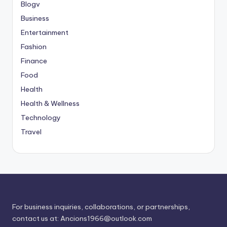
Blogv
Business
Entertainment
Fashion
Finance
Food
Health
Health & Wellness
Technology
Travel
For business inquiries, collaborations, or partnerships,
contact us at:
Ancions1966@outlook.com