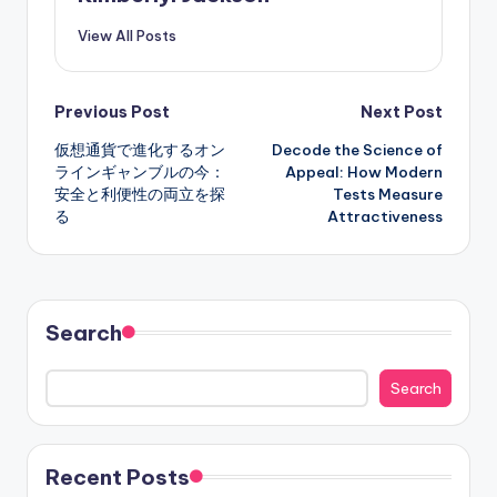
View All Posts
Post
Previous Post
Next Post
仮想通貨で進化するオン
Decode the Science of
navigation
ラインギャンブルの今：
Appeal: How Modern
安全と利便性の両立を探
Tests Measure
る
Attractiveness
Search
Search
Recent Posts