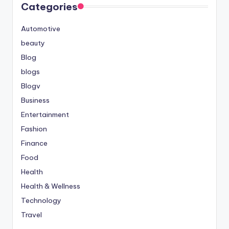
Categories
Automotive
beauty
Blog
blogs
Blogv
Business
Entertainment
Fashion
Finance
Food
Health
Health & Wellness
Technology
Travel