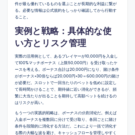
件が最も優れているものを選ぶことが長期的な利益に繋が
る。必要な情報は公式規約をしっかり確認してから行動す
ること。
実例と戦略：具体的な使
い方とリスク管理
実際の活用例として、あるプレイヤーが10,000円を入金し
て100%マッチボーナス（上限50,000円）を受け取ったケ
ースを考える。ボーナス合計は20,000円になり、賭け条件
がボーナス×30倍ならば20,000円×30＝600,000円の賭け
が必要だ。スロットで一回当たりのベットを低めに設定し
て長時間かけることで、期待値に近い消化ができるが、頻
繁に大当たりが出ることを期待して高額ベットを続けるの
はリスクが高い。
もう一つの実践的戦略は、
ボーナスの分割消化
だ。例えば
入金ボーナスを複数回に分けて受け取り、各回ごとに賭け
条件を段階的に消化する方法だ。これにより一括で消化す
る際の大幅な波を避け、キャッシュフローを管理しやすく