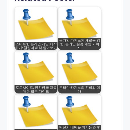
온라인 카지노의 새로운 경
스마트한 온라인 게임 시작
험: 온라인 슬롯 게임 가이
하기: 꿀팁과 혜택 알아보기
드
토토사이트, 안전한 배팅을
온라인 카지노의 진화와 미
위한 필수 가이드
래
당신의 베팅을 지키는 최후