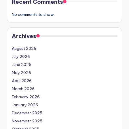
Recent Comments
No comments to show.
Archives
August 2026
July 2026
June 2026
May 2026
April 2026
March 2026
February 2026
January 2026
December 2025
November 2025
October 2025