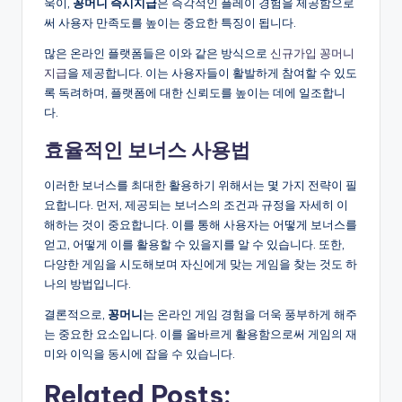
욱이,
꽁머니 즉시지급
은 즉각적인 플레이 경험을 제공함으로
써 사용자 만족도를 높이는 중요한 특징이 됩니다.
많은 온라인 플랫폼들은 이와 같은 방식으로
신규가입 꽁머니
지급
을 제공합니다. 이는 사용자들이 활발하게 참여할 수 있도
록 독려하며, 플랫폼에 대한 신뢰도를 높이는 데에 일조합니
다.
효율적인 보너스 사용법
이러한 보너스를 최대한 활용하기 위해서는 몇 가지 전략이 필
요합니다. 먼저, 제공되는 보너스의 조건과 규정을 자세히 이
해하는 것이 중요합니다. 이를 통해 사용자는 어떻게 보너스를
얻고, 어떻게 이를 활용할 수 있을지를 알 수 있습니다. 또한,
다양한 게임을 시도해보며 자신에게 맞는 게임을 찾는 것도 하
나의 방법입니다.
결론적으로,
꽁머니
는 온라인 게임 경험을 더욱 풍부하게 해주
는 중요한 요소입니다. 이를 올바르게 활용함으로써 게임의 재
미와 이익을 동시에 잡을 수 있습니다.
Related Posts: