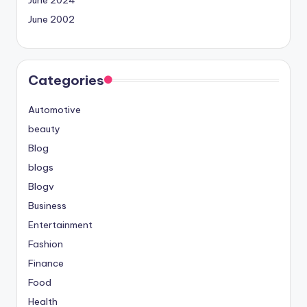
June 2002
Categories
Automotive
beauty
Blog
blogs
Blogv
Business
Entertainment
Fashion
Finance
Food
Health