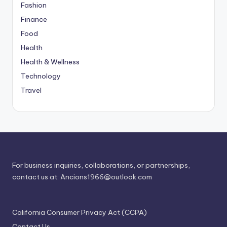
Fashion
Finance
Food
Health
Health & Wellness
Technology
Travel
For business inquiries, collaborations, or partnerships,
contact us at:
Ancions1966@outlook.com
California Consumer Privacy Act (CCPA)
Contact Us