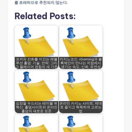
를 초래하므로 추천되지 않는다.
Related Posts:
포커의 진화를 이끄는 레볼
카지노코인: iGaming과 블
루션 홀덤: 기술, 전략, 그리
록체인이 만나는 지점에서
고 플레이어 경험의 새 기준
생기는 속도, 신뢰, 유연성
심장을 두드리는 테이블 위
온라인 카지노 사이트, 제대
혁신: 홀덤사이트와 온라인
로 즐기고 똑똑하게 고르는
홀덤의 새로운 표준
법