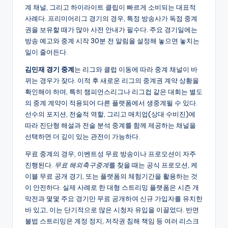
계 채널, 그리고 하이라이트 클립이 빠르게 소비되는 대표적
사례다. 프리미어리그 경기의 경우, 특정 방송사가 독점 중계
권을 보유할 때가 많아 사전 안내가 필수다. 주요 경기일에는
방송 예고와 중계 시작 30분 전 알림을 설정해 놓으면 놓치는
일이 줄어든다.
김민재 경기 중계
는 리그와 클럽 이동에 따라 중계 채널이 바
뀌는 경우가 잦다. 이적 후 새로운 리그의 중계권 계약 상황을
확인해야 하며, 특히 챔피언스리그나 리그컵 같은 대회는 별도
의 중계 계약이 적용되어 다른 플랫폼에서 생중계될 수 있다.
선수의 포지션, 전술적 역할, 그리고 매치업(상대 수비진)에
따라 진단형 해설과 전술 분석 중계를 함께 제공하는 채널을
선택하면 더 깊이 있는 관전이 가능하다.
무료 중계의 경우, 이벤트성 무료 방송이나 프로모션이 자주
진행된다.
무료 해외축구중계
를 찾을 때는 공식 프로모션, 케
이블 무료 공개 경기, 또는 플랫폼의 체험기간을 활용하는 것
이 안전하다. 실제 사례로 한 대형 스트리밍 플랫폼은 시즌 개
막전과 몇몇 주요 경기만 무료 공개하여 신규 가입자를 유치한
바 있고, 이는 단기적으로 많은 시청자 유입을 이끌었다. 반면
불법 스트리밍은 계정 정지, 저작권 침해 책임 등 여러 리스크