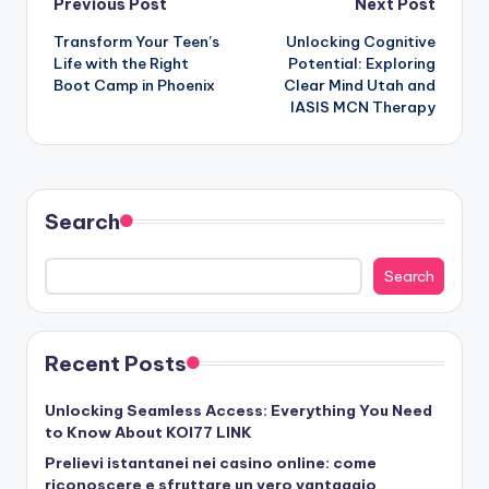
Post
Previous Post
Next Post
Transform Your Teen’s
Unlocking Cognitive
navigation
Life with the Right
Potential: Exploring
Boot Camp in Phoenix
Clear Mind Utah and
IASIS MCN Therapy
Search
Search
Recent Posts
Unlocking Seamless Access: Everything You Need
to Know About KOI77 LINK
Prelievi istantanei nei casino online: come
riconoscere e sfruttare un vero vantaggio