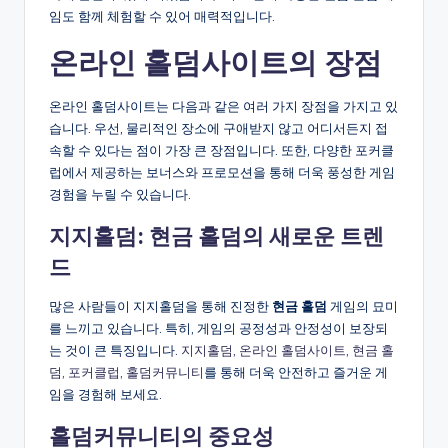
임도 함께 체험할 수 있어 매력적입니다.
온라인 홀덤사이트의 장점
온라인 홀덤사이트는 다음과 같은 여러 가지 장점을 가지고 있
습니다. 우선, 물리적인 장소에 구애받지 않고 어디서든지 접
속할 수 있다는 점이 가장 큰 장점입니다. 또한, 다양한 포커클
럽에서 제공하는 보너스와 프로모션을 통해 더욱 풍성한 게임
경험을 누릴 수 있습니다.
지지홀덤: 현금 홀덤의 새로운 트렌
드
많은 사람들이 지지홀덤을 통해 진정한
현금 홀덤
게임의 묘미
를 느끼고 있습니다. 특히, 게임의 공정성과 안정성이 보장되
는 것이 큰 특징입니다.
지지홀덤, 온라인 홀덤사이트, 현금 홀
덤, 포커클럽, 홀덤커뮤니티
를 통해 더욱 안전하고 즐거운 게
임을 경험해 보세요.
홀덤커뮤니티의 중요성