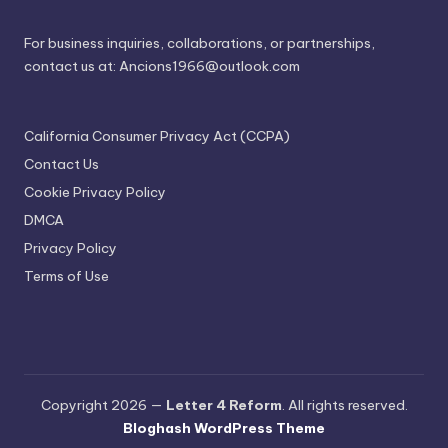
For business inquiries, collaborations, or partnerships,
contact us at:
Ancions1966@outlook.com
California Consumer Privacy Act (CCPA)
Contact Us
Cookie Privacy Policy
DMCA
Privacy Policy
Terms of Use
Copyright 2026 —
Letter 4 Reform
. All rights reserved.
Bloghash WordPress Theme