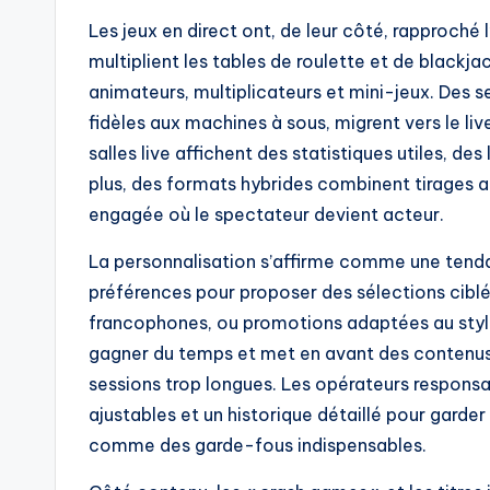
Les jeux en direct ont, de leur côté, rapproché 
multiplient les tables de roulette et de blackja
animateurs, multiplicateurs et mini-jeux. Des 
fidèles aux machines à sous, migrent vers le live
salles live affichent des statistiques utiles, de
plus, des formats hybrides combinent tirages a
engagée où le spectateur devient acteur.
La personnalisation s’affirme comme une tenda
préférences pour proposer des sélections ciblé
francophones, ou promotions adaptées au style d
gagner du temps et met en avant des contenus 
sessions trop longues. Les opérateurs responsa
ajustables et un historique détaillé pour garder 
comme des garde-fous indispensables.