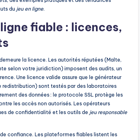
rets, des exemples pratiques et des tendances
outs du
jeu en ligne
.
ligne fiable : licences,
ts
demeure la licence. Les autorités réputées (Malte,
e selon votre juridiction) imposent des audits, un
rence. Une licence valide assure que le générateur
 redistribution) sont testés par des laboratoires
frement des données : le protocole SSL protège les
ontre les accès non autorisés. Les opérateurs
es de confidentialité et les outils de
jeu responsable
.
de confiance. Les plateformes fiables listent les