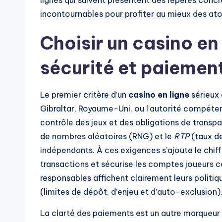
lignes qui suivent présentent des repères conc
incontournables pour profiter au mieux des at
Choisir un casino en 
sécurité et paiemen
Le premier critère d’un
casino en ligne
sérieux 
Gibraltar, Royaume-Uni, ou l’autorité compétent
contrôle des jeux et des obligations de transpa
de nombres aléatoires (RNG) et le
RTP
(taux de
indépendants. À ces exigences s’ajoute le chif
transactions et sécurise les comptes joueurs c
responsables affichent clairement leurs politiqu
(limites de dépôt, d’enjeu et d’auto-exclusion)
La clarté des paiements est un autre marqueur 