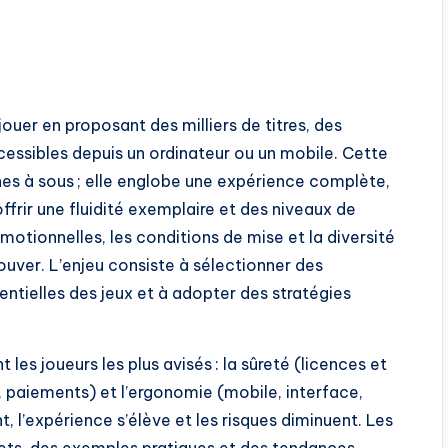
ouer en proposant des milliers de titres, des
cessibles depuis un ordinateur ou un mobile. Cette
es à sous ; elle englobe une expérience complète,
frir une fluidité exemplaire et des niveaux de
motionnelles, les conditions de mise et la diversité
trouver. L’enjeu consiste à sélectionner des
entielles des jeux et à adopter des stratégies
les joueurs les plus avisés : la sûreté (licences et
, paiements) et l’ergonomie (mobile, interface,
, l’expérience s’élève et les risques diminuent. Les