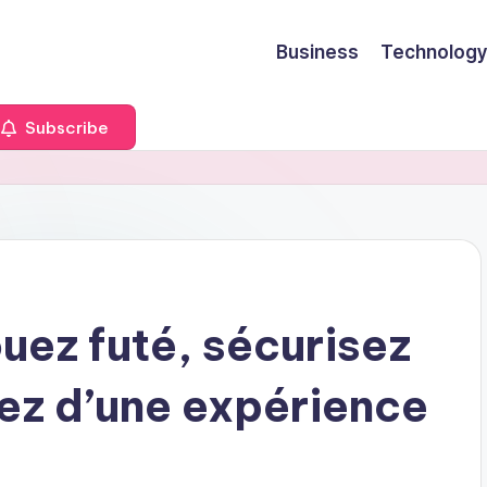
Business
Technology
Subscribe
ouez futé, sécurisez
tez d’une expérience