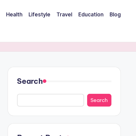
Health
Lifestyle
Travel
Education
Blog
Search
Search