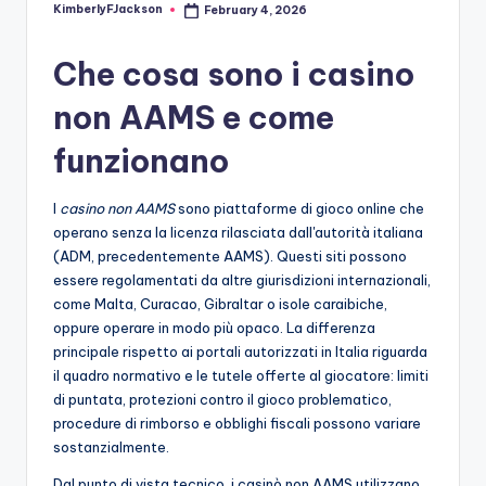
KimberlyFJackson
February 4, 2026
Posted
by
Che cosa sono i
casino
non AAMS
e come
funzionano
I
casino non AAMS
sono piattaforme di gioco online che
operano senza la licenza rilasciata dall'autorità italiana
(ADM, precedentemente AAMS). Questi siti possono
essere regolamentati da altre giurisdizioni internazionali,
come Malta, Curacao, Gibraltar o isole caraibiche,
oppure operare in modo più opaco. La differenza
principale rispetto ai portali autorizzati in Italia riguarda
il quadro normativo e le tutele offerte al giocatore: limiti
di puntata, protezioni contro il gioco problematico,
procedure di rimborso e obblighi fiscali possono variare
sostanzialmente.
Dal punto di vista tecnico, i casinò non AAMS utilizzano