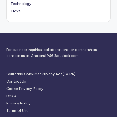
Technology
Travel
For business inquiries, collaborations, or partnerships,
contact us at:
Ancions1966@outlook.com
California Consumer Privacy Act (CCPA)
Contact Us
Cookie Privacy Policy
DMCA
Privacy Policy
Terms of Use