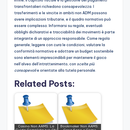
Infine, il capitolo fiscale e la gestione dei pagamenti
transfrontalieri richiedono consapevolezza. I
trasferimenti e le vincite in ambiti non ADM possono
avere implicazioni tributarie, e il quadro normativo può
essere complesso. Informarsi su regole, eventuali
obblighi dichiarativi e tracciabilità dei movimenti è parte
integrante di un approccio responsabile. Come regola
generale, leggere con cura le condizioni, valutare la
conformità normativa e adottare un budget sostenibile
sono elementi imprescindibili per mantenere il gioco
nell’alveo dell’intrattenimento, con
scelte più
consapevoli
e orientate alla tutela personale.
Related Posts:
Casino Non AAMS: La
Bookmaker Non AAMS:
Guida Completa per Chi
Cosa Sono e Come