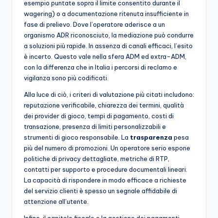
esempio puntate sopra il limite consentito durante il
wagering) o a documentazione ritenuta insufficiente in
fase di prelievo. Dove l’operatore aderisce a un
organismo ADR riconosciuto, la mediazione può condurre
a soluzioni più rapide. In assenza di canali efficaci, l’esito
è incerto. Questo vale nella sfera ADM ed extra-ADM,
con la differenza che in Italia i percorsi di reclamo e
vigilanza sono più codificati.
Alla luce di ciò, i criteri di valutazione più citati includono:
reputazione verificabile, chiarezza dei termini, qualità
dei provider di gioco, tempi di pagamento, costi di
transazione, presenza di limiti personalizzabili e
strumenti di gioco responsabile. La
trasparenza
pesa
più del numero di promozioni. Un operatore serio espone
politiche di privacy dettagliate, metriche di RTP,
contatti per supporto e procedure documentali lineari.
La capacità di rispondere in modo efficace a richieste
del servizio clienti è spesso un segnale affidabile di
attenzione all’utente.