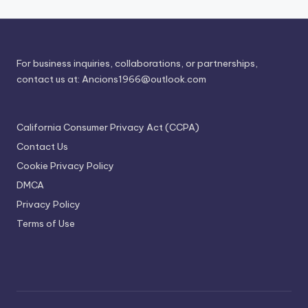
For business inquiries, collaborations, or partnerships,
contact us at:
Ancions1966@outlook.com
California Consumer Privacy Act (CCPA)
Contact Us
Cookie Privacy Policy
DMCA
Privacy Policy
Terms of Use