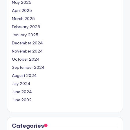
May 2025
April 2025
March 2025
February 2025
January 2025
December 2024
November 2024
October 2024
September 2024
August 2024
July 2024
June 2024
June 2002
Categories