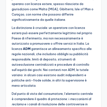
operano con licenze estere, spesso rilasciate da
giurisdizioni come Malta (MGA), Gibilterra, Isle of Man o
Curaçao, con norme che possono differire
significativamente da quelle italiane.
La distinzione è cruciale: un operatore con licenza
estera può essere perfettamente legittimo nel proprio
Paese di riferimento, ma non necessariamente è
autorizzato a promuovere o offrire servizi in Italia. La
licenza
ADM
garantisce un allineamento specifico alle
regole nazionali, che includono obblighi su pubblicità
responsabile, limiti di deposito, strumenti di
autoesclusione centralizzati e procedure di controllo
sull’equità dei giochi. Nei contesti non ADM, le tutele
variano: in alcuni casi esistono audit indipendenti e
politiche anti-frode solide, in altri la supervisione è
meno articolata.
Dal punto di vista del consumatore, l’elemento centrale
è comprendere il quadro di protezione: i
meccanismi di
reclamo
e i canali di risoluzione delle controversie in