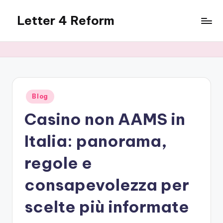
Letter 4 Reform
Skip
to
Reforming
content
policy,
revealing
a
range
of
Posted
Blog
in
topics
Casino non AAMS in
Italia: panorama,
regole e
consapevolezza per
scelte più informate