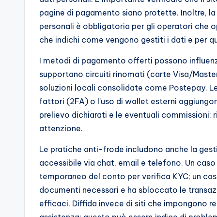
pagine di pagamento siano protette. Inoltre, la
personali è obbligatoria per gli operatori che 
che indichi come vengono gestiti i dati e per
I metodi di pagamento offerti possono influenza
supportano circuiti rinomati (carte Visa/Masterc
soluzioni locali consolidate come Postepay. L
fattori (2FA) o l’uso di wallet esterni aggiungon
prelievo dichiarati e le eventuali commissioni: r
attenzione.
Le pratiche anti-frode includono anche la gestio
accessibile via chat, email e telefono. Un caso
temporaneo del conto per verifica KYC; un casin
documenti necessari e ha sbloccato le transaz
efficaci. Diffida invece di siti che impongono re