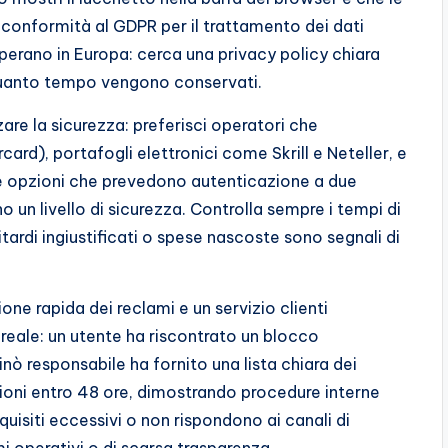
 conformità al GDPR per il trattamento dei dati
operano in Europa: cerca una privacy policy chiara
 quanto tempo vengono conservati.
re la sicurezza: preferisci operatori che
ard), portafogli elettronici come Skrill e Neteller, e
e opzioni che prevedono autenticazione a due
o un livello di sicurezza. Controlla sempre i tempi di
itardi ingiustificati o spese nascoste sono segnali di
ne rapida dei reclami e un servizio clienti
 reale: un utente ha riscontrato un blocco
ò responsabile ha fornito una lista chiara dei
ioni entro 48 ore, dimostrando procedure interne
quisiti eccessivi o non rispondono ai canali di