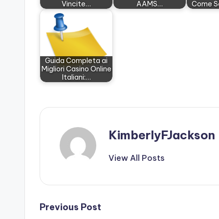
Vincite…
AAMS…
Come Sc
Guida Completa ai
Migliori Casino Online
Italiani:…
KimberlyFJackson
View All Posts
Post
Previous Post