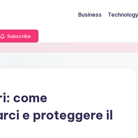
Business
Technology
Subscribe
ri: come
rci e proteggere il