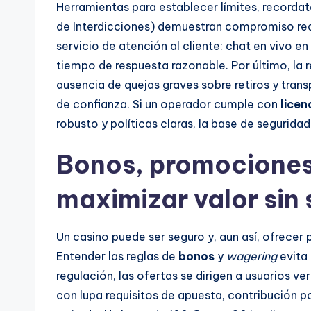
Herramientas para establecer límites, recordat
de Interdicciones) demuestran compromiso real.
servicio de atención al cliente: chat en vivo en
tiempo de respuesta razonable. Por último, la 
ausencia de quejas graves sobre retiros y trans
de confianza. Si un operador cumple con
lice
robusto y políticas claras, la base de seguridad
Bonos, promociones
maximizar valor sin
Un casino puede ser seguro y, aun así, ofrece
Entender las reglas de
bonos
y
wagering
evita
regulación, las ofertas se dirigen a usuarios ve
con lupa requisitos de apuesta, contribución po