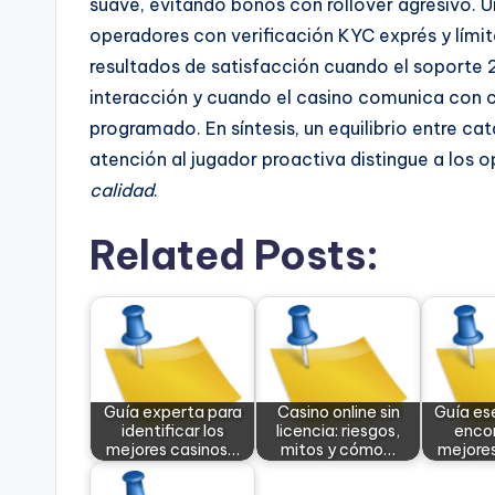
suave, evitando bonos con rollover agresivo. Un
operadores con verificación KYC exprés y lími
resultados de satisfacción cuando el soporte 2
interacción y cuando el casino comunica con 
programado. En síntesis, un equilibrio entre ca
atención al jugador proactiva distingue a los
calidad
.
Related Posts:
Guía experta para
Casino online sin
Guía es
identificar los
licencia: riesgos,
encon
mejores casinos…
mitos y cómo…
mejore