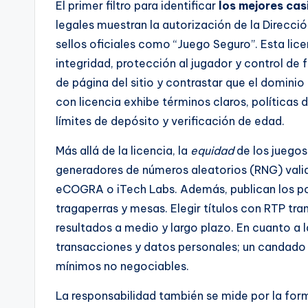
El primer filtro para identificar
los mejores cas
legales muestran la autorización de la Direcci
sellos oficiales como “Juego Seguro”. Esta lic
integridad, protección al jugador y control de
de página del sitio y contrastar que el dominio 
con licencia exhibe términos claros, políticas
límites de depósito y verificación de edad.
Más allá de la licencia, la
equidad
de los juegos 
generadores de números aleatorios (RNG) vali
eCOGRA o iTech Labs. Además, publican los po
tragaperras y mesas. Elegir títulos con RTP tr
resultados a medio y largo plazo. En cuanto a 
transacciones y datos personales; un candado e
mínimos no negociables.
La responsabilidad también se mide por la for