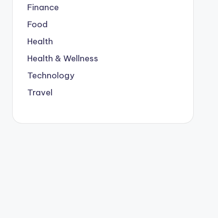
Finance
Food
Health
Health & Wellness
Technology
Travel