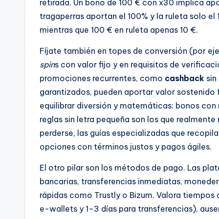
retirada. Un bono de 100 € con x30 implica apo
tragaperras aportan el 100% y la ruleta solo el
mientras que 100 € en ruleta apenas 10 €.
Fíjate también en topes de conversión (por ej
spin
s con valor fijo y en requisitos de verificac
promociones recurrentes, como
cashback
sin
garantizados, pueden aportar valor sostenido f
equilibrar diversión y matemáticas: bonos con r
reglas sin letra pequeña son los que realment
perderse, las guías especializadas que recopil
opciones con términos justos y pagos ágiles.
El otro pilar son los métodos de pago. Las plat
bancarias, transferencias inmediatas, monedero
rápidas como Trustly o Bizum. Valora tiempos d
e-wallets y 1–3 días para transferencias), ausen