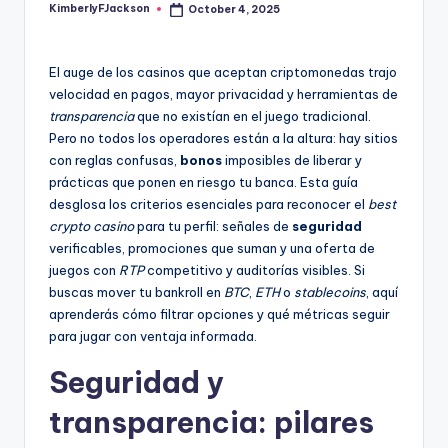
KimberlyFJackson
October 4, 2025
Posted
by
El auge de los casinos que aceptan criptomonedas trajo
velocidad en pagos, mayor privacidad y herramientas de
transparencia
que no existían en el juego tradicional.
Pero no todos los operadores están a la altura: hay sitios
con reglas confusas,
bonos
imposibles de liberar y
prácticas que ponen en riesgo tu banca. Esta guía
desglosa los criterios esenciales para reconocer el
best
crypto casino
para tu perfil: señales de
seguridad
verificables, promociones que suman y una oferta de
juegos con
RTP
competitivo y auditorías visibles. Si
buscas mover tu bankroll en
BTC
,
ETH
o
stablecoins
, aquí
aprenderás cómo filtrar opciones y qué métricas seguir
para jugar con ventaja informada.
Seguridad y
transparencia: pilares