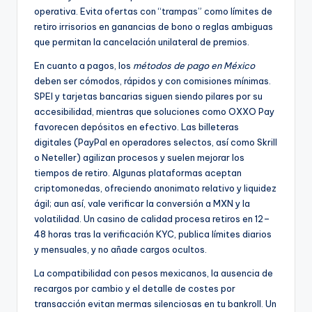
operativa. Evita ofertas con “trampas” como límites de
retiro irrisorios en ganancias de bono o reglas ambiguas
que permitan la cancelación unilateral de premios.
En cuanto a pagos, los
métodos de pago en México
deben ser cómodos, rápidos y con comisiones mínimas.
SPEI y tarjetas bancarias siguen siendo pilares por su
accesibilidad, mientras que soluciones como OXXO Pay
favorecen depósitos en efectivo. Las billeteras
digitales (PayPal en operadores selectos, así como Skrill
o Neteller) agilizan procesos y suelen mejorar los
tiempos de retiro. Algunas plataformas aceptan
criptomonedas, ofreciendo anonimato relativo y liquidez
ágil; aun así, vale verificar la conversión a MXN y la
volatilidad. Un casino de calidad procesa retiros en 12–
48 horas tras la verificación KYC, publica límites diarios
y mensuales, y no añade cargos ocultos.
La compatibilidad con pesos mexicanos, la ausencia de
recargos por cambio y el detalle de costes por
transacción evitan mermas silenciosas en tu bankroll. Un