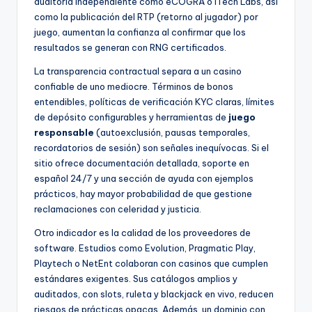
auditoría independiente como eCOGRA o iTech Labs, así
como la publicación del RTP (retorno al jugador) por
juego, aumentan la confianza al confirmar que los
resultados se generan con RNG certificados.
La transparencia contractual separa a un casino
confiable de uno mediocre. Términos de bonos
entendibles, políticas de verificación KYC claras, límites
de depósito configurables y herramientas de
juego
responsable
(autoexclusión, pausas temporales,
recordatorios de sesión) son señales inequívocas. Si el
sitio ofrece documentación detallada, soporte en
español 24/7 y una sección de ayuda con ejemplos
prácticos, hay mayor probabilidad de que gestione
reclamaciones con celeridad y justicia.
Otro indicador es la calidad de los proveedores de
software. Estudios como Evolution, Pragmatic Play,
Playtech o NetEnt colaboran con casinos que cumplen
estándares exigentes. Sus catálogos amplios y
auditados, con slots, ruleta y blackjack en vivo, reducen
riesgos de prácticas opacas. Además, un dominio con