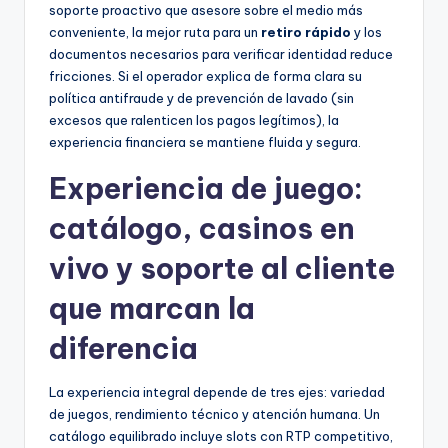
soporte proactivo que asesore sobre el medio más
conveniente, la mejor ruta para un
retiro rápido
y los
documentos necesarios para verificar identidad reduce
fricciones. Si el operador explica de forma clara su
política antifraude y de prevención de lavado (sin
excesos que ralenticen los pagos legítimos), la
experiencia financiera se mantiene fluida y segura.
Experiencia de juego:
catálogo, casinos en
vivo y soporte al cliente
que marcan la
diferencia
La experiencia integral depende de tres ejes: variedad
de juegos, rendimiento técnico y atención humana. Un
catálogo equilibrado incluye slots con RTP competitivo,