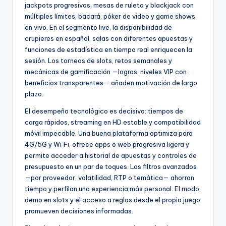
jackpots progresivos, mesas de ruleta y blackjack con
múltiples límites, bacará, póker de video y game shows
en vivo. En el segmento live, la disponibilidad de
crupieres en español, salas con diferentes apuestas y
funciones de estadística en tiempo real enriquecen la
sesión. Los torneos de slots, retos semanales y
mecánicas de gamificación —logros, niveles VIP con
beneficios transparentes— añaden motivación de largo
plazo.
El desempeño tecnológico es decisivo: tiempos de
carga rápidos, streaming en HD estable y compatibilidad
móvil impecable. Una buena plataforma optimiza para
4G/5G y Wi‑Fi, ofrece apps o web progresiva ligera y
permite acceder a historial de apuestas y controles de
presupuesto en un par de toques. Los filtros avanzados
—por proveedor, volatilidad, RTP o temática— ahorran
tiempo y perfilan una experiencia más personal. El modo
demo en slots y el acceso a reglas desde el propio juego
promueven decisiones informadas.