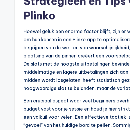
Strategieën en Tips
Plinko
Hoewel geluk een enorme factor blijft, zijn er 
om hun kansen in een Plinko app te optimaliseren
begrijpen van de wetten van waarschijnlijkheid, 
plaatsing van de pinnen creëert een voorspelba
De slots met de hoogste uitbetalingen bevinden
middelmatige en lagere uitbetalingen zich aan 
midden wordt losgelaten, heeft statistisch gez
hoogwaardige slot te belanden, maar de variati
Een cruciaal aspect waar veel beginners overhe
budget vast voor je sessie en houd je hier strik
een valkuil voor velen. Een effectieve tactiek 
“gevoel” van het huidige bord te peilen. Sommi