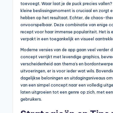
toevoegt. Waar laat je de puck precies vallen? I
kleine beslissingsmoment is cruciaal en zorgt 
hebben op het resultaat. Echter, de chaos-theo
onvoorspelbaar. Deze combinatie van enige co
recept voor haar immense populariteit. Het i
verpakt in een toegankelijk en visueel aantrekkel
Moderne versies van de app gaan veel verder 
concept verrijkt met levendige graphics, bevre
verscheidenheid aan thema’s en bordontwerpen. 
uitvoeringen, er is voor ieder wat wils. Bovend
dagelijkse beloningen en uitdagingsniveaus om 
van een simpel concept naar een volledig uitg
laten uitgroeien tot een genre op zich, met e
gebruikers.