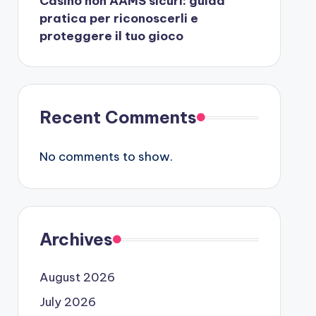
Casino non AAMS sicuri: guida
pratica per riconoscerli e
proteggere il tuo gioco
Recent Comments
No comments to show.
Archives
August 2026
July 2026