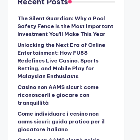
Recent Posts
The Silent Guardian: Why a Pool
Safety Fence Is the Most Important
Investment You’ll Make This Year
Unlocking the Next Era of Online
Entertainment: How FU88
Redefines Live Casino, Sports
Betting, and Mobile Play for
Malaysian Enthusiasts
Casino non AAMS sicuri: come
riconoscerli e giocare con
tranquillità
Come individuare i casino non
aams sicuri: guida pratica per il
giocatore italiano