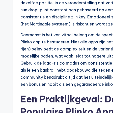
dezelfde positie, in de veronderstelling dat va
hun drop-punt constant aan gebaseerd op eerde
consistentie en discipline zijn key. Emotioneel
(het Martingale systeem) is riskant en wordt z
Daarnaast is het van vitaal belang om de specif
Plinko app te bestuderen. Niet alle apps zijn hetz
rijen) beïnvloedt de complexiteit en de variant
mogelijke paden, wat vaak leidt tot hogere ui
Gebruik de laag-risico modus om consistentie
als je een bankroll hebt opgebouwd die tegen 
community benadrukt altijd dat het uiteindelij
een bonus en nooit als een gegarandeerde ink
Een Praktijkgeval: 
Populaire Plinko App