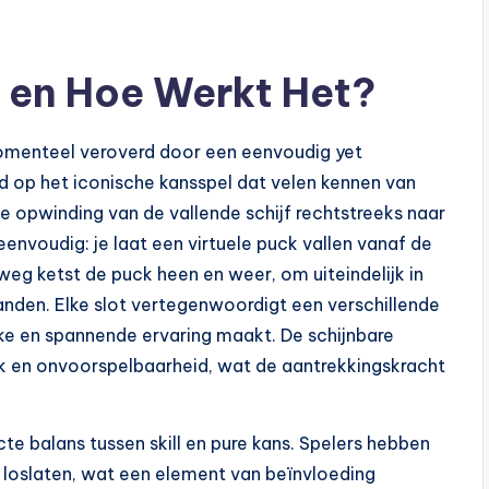
p en Hoe Werkt Het?
omenteel veroverd door een eenvoudig yet
d op het iconische kansspel dat velen kennen van
e opwinding van de vallende schijf rechtstreeks naar
eenvoudig: je laat een virtuele puck vallen vanaf de
eg ketst de puck heen en weer, om uiteindelijk in
anden. Elke slot vertegenwoordigt een verschillende
eke en spannende ervaring maakt. De schijnbare
k en onvoorspelbaarheid, wat de aantrekkingskracht
cte balans tussen skill en pure kans. Spelers hebben
loslaten, wat een element van beïnvloeding