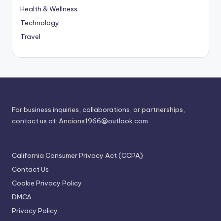
Health & Wellness
Technology
Travel
For business inquiries, collaborations, or partnerships,
contact us at:
Ancions1966@outlook.com
California Consumer Privacy Act (CCPA)
Contact Us
Cookie Privacy Policy
DMCA
Privacy Policy