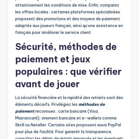
attentivement les conditions de mise. Enfin, comparez
les offres locales : certaines plateformes spécialisées
proposent des promotions et des moyens de paiement
adaptés aux joueurs français, ainsi qu’une assistance en
français pour améliorer le service client.
Sécurité, méthodes de
paiement et jeux
populaires : que vérifier
avant de jouer
La sécurité financière et la rapidité des retraits sont des
éléments décisifs. Privilégiez les
méthodes de
paiement
reconnues : carte bancaire (Visa,
Mastercard), virement bancaire et e-wallets comme
Skrill ou Neteller. Certains sites proposent aussi PayPal
pour plus de facilité. Pour garantir la transparence,
consultez les délais de retrait annoncés et les éventuels