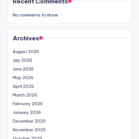
Recent Comments
No comments to show.
Archives
August 2026
July 2026
June 2026
May 2026
April 2026
March 2026
February 2026
January 2026
December 2025
November 2025
October 2025