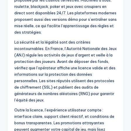
proposée par les casinos terrestres. Machines à sous,
roulette, blackjack, poker et jeux avec croupiers en
direct sont disponibles 24/7. Les plateformes modernes
proposent aussi des versions démo pour s’entraîner sans
mise réelle, ce qui facilite l’apprentissage des règles et
des stratégies.
La sécurité et la légalité sont des critères
incontournables. En France, l’Autorité Nationale des Jeux
(ANJ) régule les activités de jeux d’argent et veille à la
protection des joueurs. Avant de déposer des fonds,
vérifiez que l’opérateur affiche une licence valide et des
informations sur la protection des données
personnelles. Les sites réputés utilisent des protocoles
de chiffrement (SSL) et publient des audits de
générateurs de nombres aléatoires (RNG) pour garantir
l’équité des jeux.
Outre la licence, l’expérience utilisateur compte :
interface claire, support client réactif, et conditions de
bonus transparentes. Les promotions attrayantes
peuvent augmenter votre capital de jeu, mais lisez