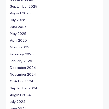
September 2025
August 2025
July 2025
June 2025
May 2025
April 2025
March 2025
February 2025
January 2025
December 2024
November 2024
October 2024
September 2024
August 2024
July 2024
June 2024