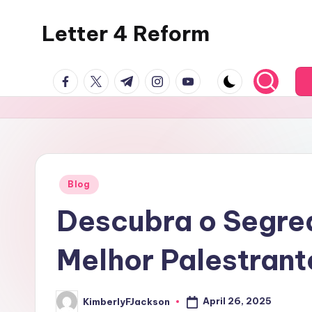
Letter 4 Reform
Skip
to
Reforming
content
facebook.com
twitter.com
t.me
instagram.com
youtube.com
policy,
revealing
a
range
of
topics
Posted
Blog
in
Descubra o Segre
Melhor Palestrant
April 26, 2025
KimberlyFJackson
Posted