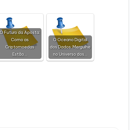
O Futuro da Aposta:
Como as
O Oceano Digital
Criptomoedas
dos Dados: Mergulhe
Estão…
no Universo dos…