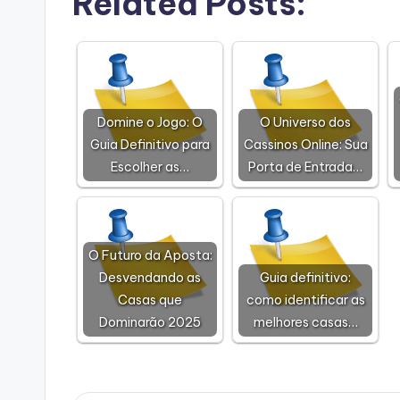
Related Posts:
Domine o Jogo: O
O Universo dos
Guia Definitivo para
Cassinos Online: Sua
Escolher as…
Porta de Entrada…
O Futuro da Aposta:
Desvendando as
Guia definitivo:
Casas que
como identificar as
Dominarão 2025
melhores casas…