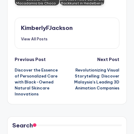
Macadamia bis Choco…
Backkunst in Heidelberg
KimberlyFJackson
View All Posts
Post
Previous Post
Next Post
Discover the Essence
Revolutionizing Visual
navigation
of Personalized Care
Storytelling: Discover
with Black-Owned
Malaysia’s Leading 3D
Natural Skincare
Animation Companies
Innovations
Search