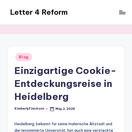
Letter 4 Reform
Skip
to
Reforming
content
policy,
revealing
a
range
of
Posted
Blog
in
topics
Einzigartige Cookie-
Entdeckungsreise in
Heidelberg
KimberlyFJackson
May 2, 2025
Posted
by
Heidelberg, bekannt für seine malerische Altstadt und
die renommierte Universität, hat auch eine versteckte