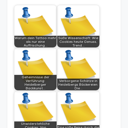
Warum dein Tattoo mehr
Süße Wissenschaft: Wie
als nur eine
Cookies heute Genuss,
Auffrischung…
Trend…
Geheimnisse der
Verführung:
Verborgene Schätze in
Heidelberger
Heidelbergs Bäckereien:
Backkunst…
Die…
Unwiderstehliche
Cookies: Von
Eine süße Reise durch die