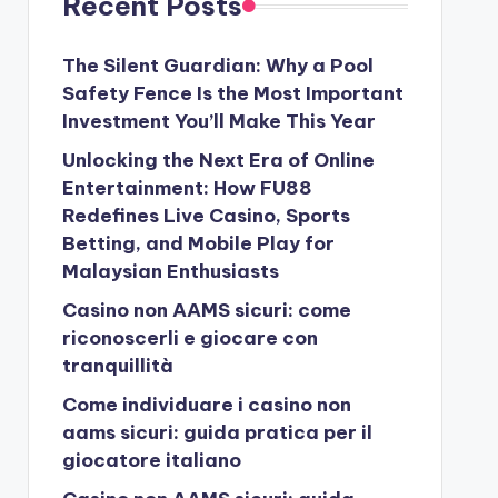
Recent Posts
The Silent Guardian: Why a Pool
Safety Fence Is the Most Important
Investment You’ll Make This Year
Unlocking the Next Era of Online
Entertainment: How FU88
Redefines Live Casino, Sports
Betting, and Mobile Play for
Malaysian Enthusiasts
Casino non AAMS sicuri: come
riconoscerli e giocare con
tranquillità
Come individuare i casino non
aams sicuri: guida pratica per il
giocatore italiano