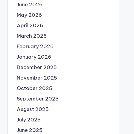
June 2026
May 2026
April 2026
March 2026
February 2026
January 2026
December 2025
November 2025
October 2025
September 2025
August 2025
July 2025
June 2025