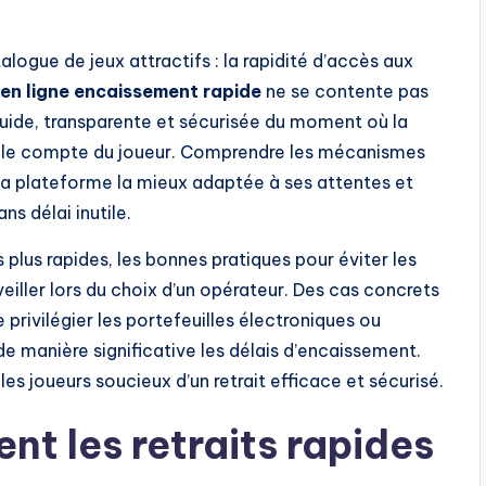
alogue de jeux attractifs : la rapidité d’accès aux
 en ligne encaissement rapide
ne se contente pas
e fluide, transparente et sécurisée du moment où la
ur le compte du joueur. Comprendre les mécanismes
 la plateforme la mieux adaptée à ses attentes et
ns délai inutile.
plus rapides, les bonnes pratiques pour éviter les
rveiller lors du choix d’un opérateur. Des cas concrets
rivilégier les portefeuilles électroniques ou
 manière significative les délais d’encaissement.
les joueurs soucieux d’un retrait efficace et sécurisé.
t les retraits rapides