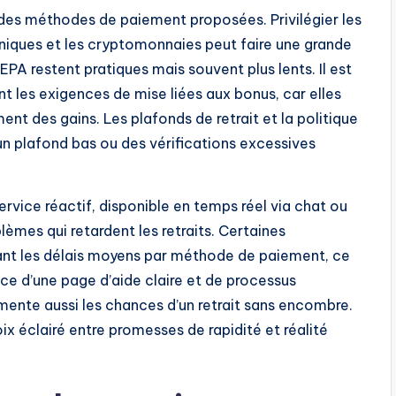
té des méthodes de paiement proposées. Privilégier les
oniques et les cryptomonnaies peut faire une grande
EPA restent pratiques mais souvent plus lents. Il est
nt les exigences de mise liées aux bonus, car elles
nt des gains. Les plafonds de retrait et la politique
 un plafond bas ou des vérifications excessives
service réactif, disponible en temps réel via chat ou
blèmes qui retardent les retraits. Certaines
ant les délais moyens par méthode de paiement, ce
ce d’une page d’aide claire et de processus
gmente aussi les chances d’un retrait sans encombre.
x éclairé entre promesses de rapidité et réalité