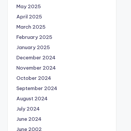
May 2025
April 2025
March 2025
February 2025
January 2025
December 2024
November 2024
October 2024
September 2024
August 2024
July 2024
June 2024
June 2002