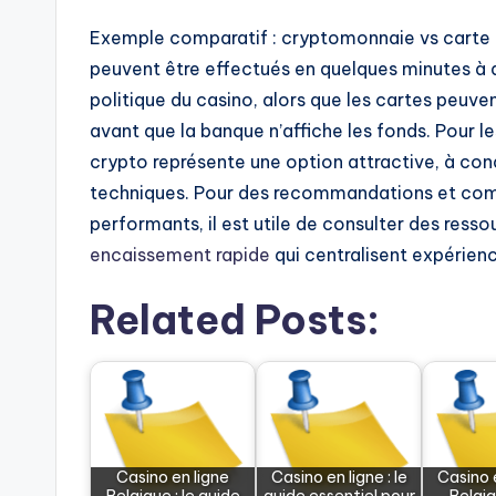
Exemple comparatif : cryptomonnaie vs carte ba
peuvent être effectués en quelques minutes à q
politique du casino, alors que les cartes peuve
avant que la banque n’affiche les fonds. Pour le
crypto représente une option attractive, à condi
techniques. Pour des recommandations et comp
performants, il est utile de consulter des res
encaissement rapide
qui centralisent expérienc
Related Posts:
Casino en ligne
Casino en ligne : le
Casino 