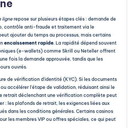
gne
 ligne
repose sur plusieurs étapes clés : demande de
no, contrôle anti-fraude et traitement via le
peut ajouter du temps au processus, mais certains
un
encaissement rapide
. La rapidité dépend souvent
oniques (e-wallets) comme Skrill ou Neteller offrent
 une fois la demande approuvée, tandis que les
jours ouvrés.
e de vérification d’identité (KYC). Si les documents
ou accélérer l’étape de validation, réduisant ainsi le
de retrait déclenchant une vérification complète peut
r : les plafonds de retrait, les exigences liées aux
qués dans les conditions générales. Certains casinos
pour les membres VIP ou offres spéciales, ce qui peut