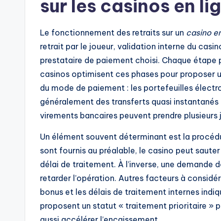
sur les casinos en li
Le fonctionnement des retraits sur un
casino en
retrait par le joueur, validation interne du casi
prestataire de paiement choisi. Chaque étape 
casinos optimisent ces phases pour proposer 
du mode de paiement : les portefeuilles électr
généralement des transferts quasi instantanés
virements bancaires peuvent prendre plusieurs 
Un élément souvent déterminant est la procédur
sont fournis au préalable, le casino peut sauter 
délai de traitement. À l’inverse, une demande 
retarder l’opération. Autres facteurs à considére
bonus et les délais de traitement internes indi
proposent un statut « traitement prioritaire » 
aussi accélérer l’encaissement.