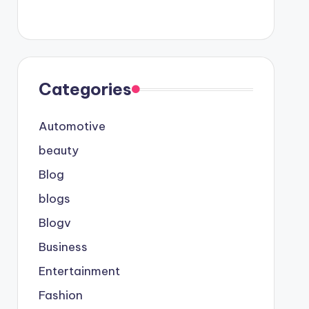
Categories
Automotive
beauty
Blog
blogs
Blogv
Business
Entertainment
Fashion