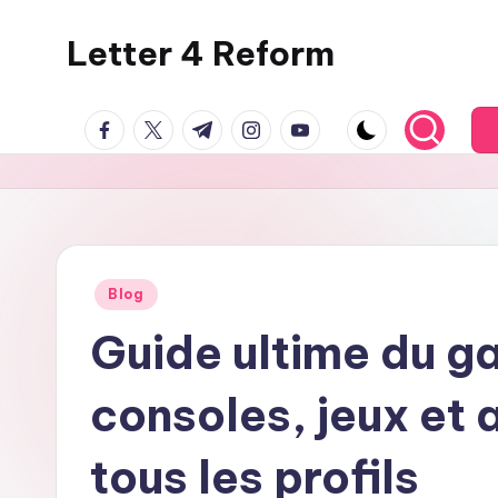
Letter 4 Reform
Skip
to
Reforming
content
facebook.com
twitter.com
t.me
instagram.com
youtube.com
policy,
revealing
a
range
of
topics
Posted
Blog
in
Guide ultime du ga
consoles, jeux et
tous les profils