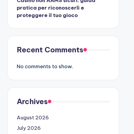
Casino non AAMS sicuri: guida
pratica per riconoscerli e
proteggere il tuo gioco
Recent Comments
No comments to show.
Archives
August 2026
July 2026