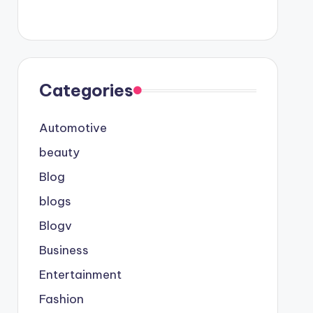
Categories
Automotive
beauty
Blog
blogs
Blogv
Business
Entertainment
Fashion