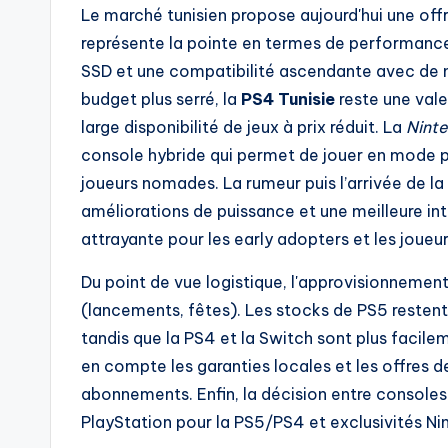
Le marché tunisien propose aujourd'hui une off
représente la pointe en termes de performanc
SSD et une compatibilité ascendante avec de n
budget plus serré, la
PS4 Tunisie
reste une vale
large disponibilité de jeux à prix réduit. La
Ninte
console hybride qui permet de jouer en mode por
joueurs nomades. La rumeur puis l’arrivée de la
améliorations de puissance et une meilleure int
attrayante pour les early adopters et les joueu
Du point de vue logistique, l'approvisionnement
(lancements, fêtes). Les stocks de PS5 restent
tandis que la PS4 et la Switch sont plus facile
en compte les garanties locales et les offres d
abonnements. Enfin, la décision entre consoles
PlayStation pour la PS5/PS4 et exclusivités Nin