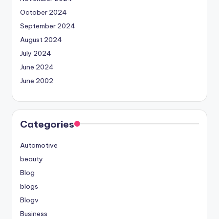
October 2024
September 2024
August 2024
July 2024
June 2024
June 2002
Categories
Automotive
beauty
Blog
blogs
Blogv
Business