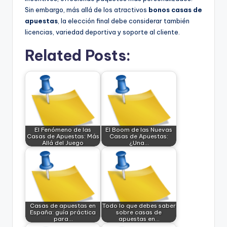
Sin embargo, más allá de los atractivos
bonos casas de
apuestas
, la elección final debe considerar también
licencias, variedad deportiva y soporte al cliente.
Related Posts:
El Fenómeno de las
El Boom de las Nuevas
Casas de Apuestas: Más
Casas de Apuestas:
Allá del Juego
¿Una…
Casas de apuestas en
Todo lo que debes saber
España: guía práctica
sobre casas de
para…
apuestas en…