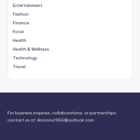
Entertainment
Fashion
Finance
Food
Health
Health & Wellness
Technology
Travel
For business inquiries, collaborations, or partnerships,
contact us at:
Ancions1966@outlook.com