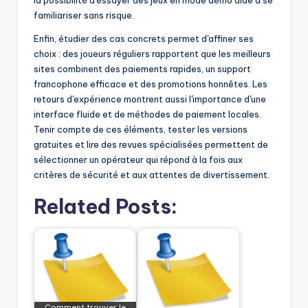
la possibilité d'essayer des jeux en mode démo aide à se
familiariser sans risque.
Enfin, étudier des cas concrets permet d'affiner ses
choix : des joueurs réguliers rapportent que les meilleurs
sites combinent des paiements rapides, un support
francophone efficace et des promotions honnêtes. Les
retours d'expérience montrent aussi l'importance d'une
interface fluide et de méthodes de paiement locales.
Tenir compte de ces éléments, tester les versions
gratuites et lire des revues spécialisées permettent de
sélectionner un opérateur qui répond à la fois aux
critères de sécurité et aux attentes de divertissement.
Related Posts:
Comment trouver le