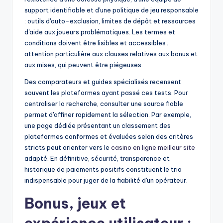
support identifiable et d'une politique de jeu responsable
: outils d'auto-exclusion, limites de dépôt et ressources
d'aide aux joueurs problématiques. Les termes et
conditions doivent être lisibles et accessibles ;
attention particulière aux clauses relatives aux bonus et
aux mises, qui peuvent être piégeuses.
Des comparateurs et guides spécialisés recensent
souvent les plateformes ayant passé ces tests. Pour
centraliser la recherche, consulter une source fiable
permet d'affiner rapidement la sélection. Par exemple,
une page dédiée présentant un classement des
plateformes conformes et évaluées selon des critères
stricts peut orienter vers le
casino en ligne meilleur site
adapté. En définitive, sécurité, transparence et
historique de paiements positifs constituent le trio
indispensable pour juger de la fiabilité d'un opérateur.
Bonus, jeux et