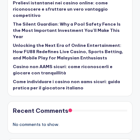
Prelievi istantanei nei casino online: come
riconoscere e sfruttare un vero vantaggio
competitivo
The Silent Guardian: Why a Pool Safety Fence Is
the Most Important Investment You’ll Make This
Year
Unlocking the Next Era of Online Entertainment:
How FU88 Redefines Live Casino, Sports Betting,
and Mobile Play for Malaysian Enthusiasts
Casino non AAMS sicuri: come riconoscerli e
giocare con tranquillità
Come individuare i casino non aams sicuri: guida
pratica per il giocatore italiano
Recent Comments
No comments to show.