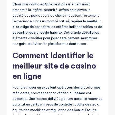
Choisir un
casino en ligne
n'est pas une décision à
prendre à la légère : sécurité, offres de bienvenue,
qualité des jeux et service client impactent fortement
l'expérience. Dans un marché saturé, repérer le
meilleur
site
exige de connaître les critères indispensables et de
savoir lire les signes de fiabilité. Cet article détaille les
éléments à vérifier pour jouer sereinement, maximiser
ses gains et éviter les plateformes douteuses.
Comment identifier le
meilleur site de casino
en ligne
Pour distinguer un excellent opérateur des plateformes
médiocres, commencer par vérifier la
licence
est
essentiel. Une licence délivrée par une autorité reconnue
garantit un certain niveau de contrôle : audits des jeux,
équité des machines et régulation des bonus. Ensuite,