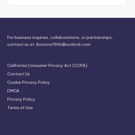
For business inquiries, collaborations, or partnerships,
contact us at:
Ancions1966@outlook.com
California Consumer Privacy Act (CCPA)
Contact Us
Cookie Privacy Policy
DMCA
Privacy Policy
Terms of Use