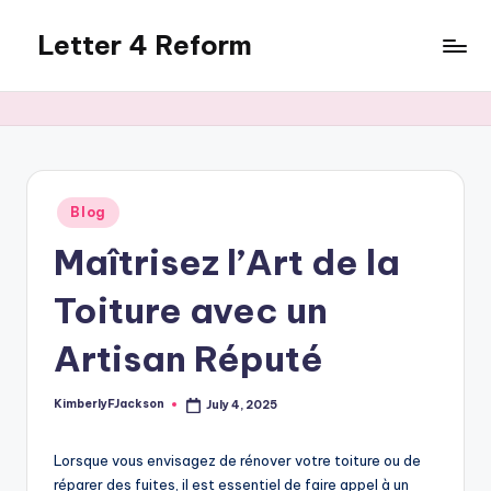
Letter 4 Reform
Skip
to
Reforming
content
policy,
revealing
a
range
of
Posted
Blog
in
topics
Maîtrisez l’Art de la
Toiture avec un
Artisan Réputé
KimberlyFJackson
July 4, 2025
Posted
by
Lorsque vous envisagez de rénover votre toiture ou de
réparer des fuites, il est essentiel de faire appel à un