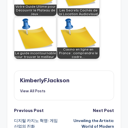
Votre Guide Ultime pour
Découvrir le Plateau de
Les Secrets Cachés de
Jeux…
la Location Audiovisuel
Casino en ligne en
Le guide incontournable
France : comprendre le
pour trouver le meilleur…
cadre,…
KimberlyFJackson
View All Posts
Post
Previous Post
Next Post
디지털 카지노 혁명: 게임
Unveiling the Artistic
navigation
산업의 진화
World of Modern