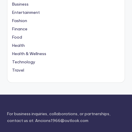
Business
Entertainment
Fashion
Finance
Food
Health
Health & Wellness
Technology
Travel
For business inquiries, collaborations, or partnerships,
contact us at:
Ancions1966@outlook.com