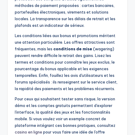
méthodes de paiement proposées : cartes bancaires,
portefeuilles électroniques, virements et solutions
locales. La transparence sur les délais de retrait et les
plafonds est un indicateur de sérieux.
Les conditions liées aux bonus et promotions méritent
une attention particulière. Les offres attractives sont
fréquentes, mais les
conditions de mise
(wagering)
peuvent rendre difficile le retrait des gains. Lisez les
termes et conditions pour connaître les jeux exclus, le
pourcentage du bonus applicable et les exigences
temporelles. Enfin, fouillez les avis d'utilisateurs et les
forums spécialisés : ils renseignent sur le service client,
la rapidité des paiements et les problèmes récurrents.
Pour ceux qui souhaitent tester sans risque, la version
démo et les comptes gratuits permettent d'explorer
l'interface, la qualité des jeux et les fonctionnalités
mobile. Si vous voulez voir un exemple concret de
plateforme intégrant ces bonnes pratiques, consultez
casino en ligne
pour vous faire une idée de l'offre