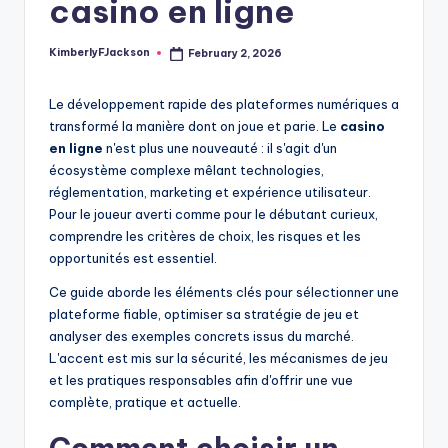
casino en ligne
KimberlyFJackson
February 2, 2026
Posted
by
Le développement rapide des plateformes numériques a
transformé la manière dont on joue et parie. Le
casino
en ligne
n'est plus une nouveauté : il s'agit d'un
écosystème complexe mêlant technologies,
réglementation, marketing et expérience utilisateur.
Pour le joueur averti comme pour le débutant curieux,
comprendre les critères de choix, les risques et les
opportunités est essentiel.
Ce guide aborde les éléments clés pour sélectionner une
plateforme fiable, optimiser sa stratégie de jeu et
analyser des exemples concrets issus du marché.
L'accent est mis sur la sécurité, les mécanismes de jeu
et les pratiques responsables afin d'offrir une vue
complète, pratique et actuelle.