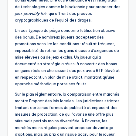
bonus éphémères. Une autre tendance est l'intégration
de technologies comme la blockchain pour proposer des
jeux
provably fair
, qui offrent des preuves
cryptographiques de l'équité des tirages.
Un cas typique de piège concerne l'utilisation abusive
des bonus. De nombreux joueurs acceptent des
promotions sans lire les conditions : résultat fréquent,
impossibilité de retirer les gains à cause d'exigences de
mise élevées ou de jeux exclus. Un joueur qui a
documenté sa stratégie a réussi à convertir des bonus
en gains réels en choisissant des jeux avec RTP élevé et
en respectant un plan de mise strict, montrant qu'une
approche méthodique porte ses fruits.
Sur le plan réglementaire, la comparaison entre marchés
montre l'impact des lois locales : les juridictions strictes
limitent certaines formes de publicité et imposent des
mesures de protection, ce qui favorise une offre plus
sûre mais parfois moins diversifiée. À l'inverse, les
marchés moins régulés peuvent proposer davantage
d'options, mais au prix d'un risque accru pour le joueur.