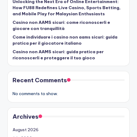
Unlocking the Next Era of Online Entertainment:
How FU88 Redefines Live Casino, Sports Betting,
and Mobile Play for Malaysian Enthusiasts
Casino non AAMS sicuri: come riconoscerli e
giocare con tranquillità
Come individuare i casino non aams sicuri: guida
pratica per il giocatore italiano
Casino non AAMS sicuri: guida pratica per
riconoscerli e proteggere il tuo gioco
Recent Comments
No comments to show.
Archives
August 2026