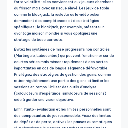
forte volatilité : elles conviennent aux joueurs cherchant
du frisson mais avec un risque élevé. Les jeux de table
comme le blackjack, la roulette ou le vidéo poker
demandent des compétences et des stratégies
spécifiques ; le blackjack, par exemple, présente un
avantage maison moindre si vous appliquez une
stratégie de base correcte.
Évitez les systèmes de mise progressifs non contrôlés
(Martingale, Labouchère) qui peuvent fonctionner sur de
courtes séries mais mènent rapidement à des pertes
importantes en cas de longue séquence défavorable.
Privilégiez des stratégies de gestion des gains, comme
retirer régulièrement une partie des gains et limiter les
sessions en temps. Utiliser des outils d'analyse
(calculateurs d'espérance, simulateurs de sessions)
aide à garder une vision objective.
Enfin, l'auto-évaluation et les limites personnelles sont
des composantes de jeu responsable. Fixez des limites
de dépôt et de perte, activez les pauses automatiques