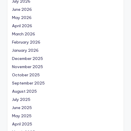
July 2026
June 2026
May 2026
April 2026
March 2026
February 2026
January 2026
December 2025
November 2025
October 2025
September 2025
August 2025
July 2025
June 2025
May 2025
April 2025