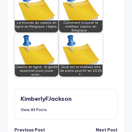
Le monde du casino en
Comment trouver le
ligne en Belgique: règles,
meilleur casino en
…
Belgique:…
Casino en ligne : le guide
Quel est le meilleur site
essentiel pour jouer
de paris sportif en 2025
avec…
?…
KimberlyFJackson
View All Posts
Post
Previous Post
Next Post