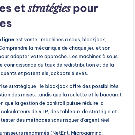
stratégies
ies et
pour
ces
 ligne
est vaste : machines à sous, blackjack,
. Comprendre la mécanique de chaque jeu et son
pour adapter votre approche. Les machines à sous
re connaissance du taux de redistribution et de la
réquents et potentiels jackpots élevés.
e stratégique : le blackjack offre des possibilités
stion des mises, tandis que la roulette et le baccarat
n que la gestion de bankroll puisse réduire la
s calculateurs de RTP, des tableaux de stratégie et
ester des méthodes sans risquer d'argent réel.
fournisseurs renommés (NetEnt, Microgaming,