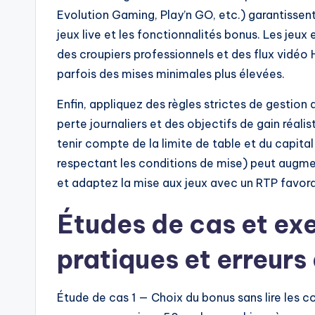
Evolution Gaming, Play’n GO, etc.) garantissen
jeux live et les fonctionnalités bonus. Les jeux
des croupiers professionnels et des flux vidéo
parfois des mises minimales plus élevées.
Enfin, appliquez des règles strictes de gestion d
perte journaliers et des objectifs de gain réal
tenir compte de la limite de table et du capital
respectant les conditions de mise) peut augmen
et adaptez la mise aux jeux avec un RTP favora
Études de cas et exe
pratiques et erreurs 
Étude de cas 1 — Choix du bonus sans lire les 