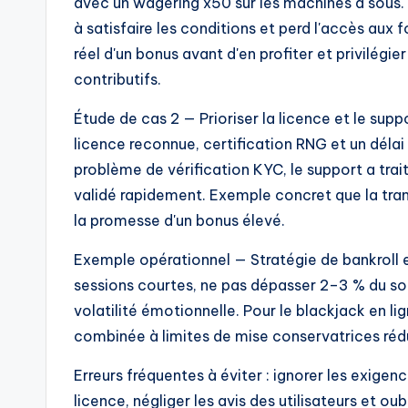
avec un wagering x50 sur les machines à sous. Ré
à satisfaire les conditions et perd l'accès aux 
réel d'un bonus avant d'en profiter et privilégi
contributifs.
Étude de cas 2 — Prioriser la licence et le supp
licence reconnue, certification RNG et un délai
problème de vérification KYC, le support a trait
validé rapidement. Exemple concret que la tran
la promesse d'un bonus élevé.
Exemple opérationnel — Stratégie de bankroll en
sessions courtes, ne pas dépasser 2–3 % du sold
volatilité émotionnelle. Pour le blackjack en lig
combinée à limites de mise conservatrices réd
Erreurs fréquentes à éviter : ignorer les exigen
licence, négliger les avis des utilisateurs et ou