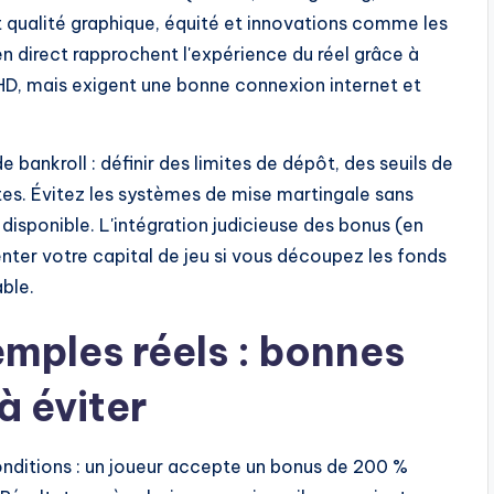
t qualité graphique, équité et innovations comme les
 en direct rapprochent l'expérience du réel grâce à
 HD, mais exigent une bonne connexion internet et
e bankroll : définir des limites de dépôt, des seuils de
istes. Évitez les systèmes de mise martingale sans
 disponible. L'intégration judicieuse des bonus (en
ter votre capital de jeu si vous découpez les fonds
ble.
mples réels : bonnes
à éviter
conditions : un joueur accepte un bonus de 200 %