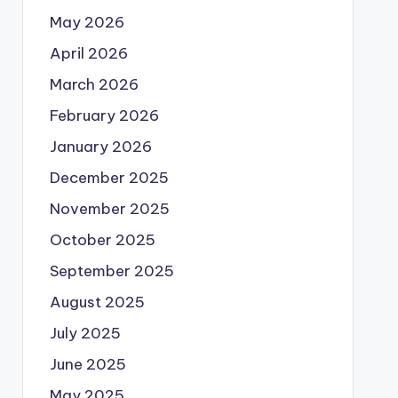
May 2026
April 2026
March 2026
February 2026
January 2026
December 2025
November 2025
October 2025
September 2025
August 2025
July 2025
June 2025
May 2025