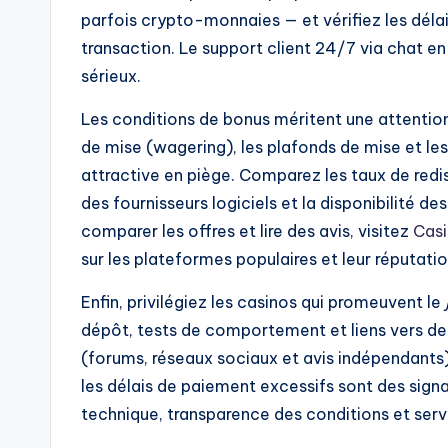
parfois crypto-monnaies — et vérifiez les délais 
transaction. Le support client 24/7 via chat en
sérieux.
Les conditions de bonus méritent une attention 
de mise (wagering), les plafonds de mise et le
attractive en piège. Comparez les taux de redis
des fournisseurs logiciels et la disponibilité 
comparer les offres et lire des avis, visitez
Casi
sur les plateformes populaires et leur réputatio
Enfin, privilégiez les casinos qui promeuvent le
dépôt, tests de comportement et liens vers d
(forums, réseaux sociaux et avis indépendants) 
les délais de paiement excessifs sont des sign
technique, transparence des conditions et servi