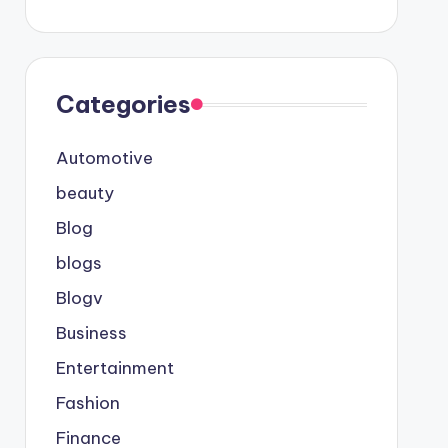
Categories
Automotive
beauty
Blog
blogs
Blogv
Business
Entertainment
Fashion
Finance