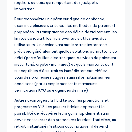
réguliers ou ceux qui remportent des jackpots
importants.
Pour reconnaître un opérateur digne de confiance,
examinez plusieurs critères : les méthodes de paiement
proposées, la transparence des délais de traitement, les
limites de retrait, les frais éventuels et les avis des
utilisateurs. Un casino vantant le retrait instantané
précisera généralement quelles solutions permettent ce
délai (portefeuilles électroniques, services de paiement
instantané, crypto-monnaies) et quels montants sont
susceptibles d’être traités immédiatement. Méfiez-
vous des promesses vagues sans information sur les
conditions (par exemple montants maximums,
vérifications KYC ou exigences de mise).
Autres avantages : la fluidité pour les promotions et
programmes VIP. Les joueurs fidèles apprécient la
possibilité de récupérer leurs gains rapidement sans
devoir contourner des procédures lourdes. Toutefois, un
retrait instantané n’est pas automatique : il dépend