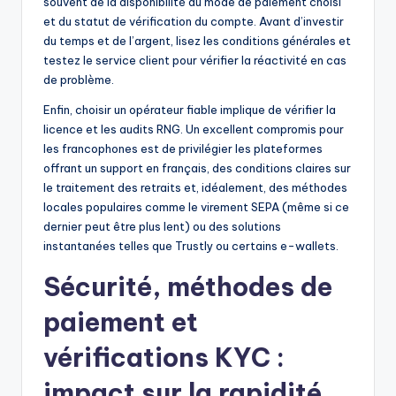
souvent de la disponibilité du mode de paiement choisi
et du statut de vérification du compte. Avant d’investir
du temps et de l’argent, lisez les conditions générales et
testez le service client pour vérifier la réactivité en cas
de problème.
Enfin, choisir un opérateur fiable implique de vérifier la
licence et les audits RNG. Un excellent compromis pour
les francophones est de privilégier les plateformes
offrant un support en français, des conditions claires sur
le traitement des retraits et, idéalement, des méthodes
locales populaires comme le virement SEPA (même si ce
dernier peut être plus lent) ou des solutions
instantanées telles que Trustly ou certains e-wallets.
Sécurité, méthodes de
paiement et
vérifications KYC :
impact sur la rapidité