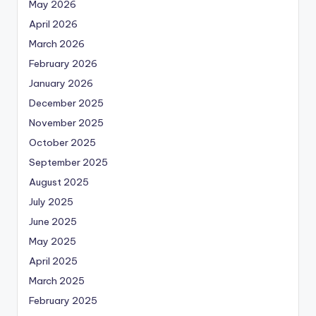
May 2026
April 2026
March 2026
February 2026
January 2026
December 2025
November 2025
October 2025
September 2025
August 2025
July 2025
June 2025
May 2025
April 2025
March 2025
February 2025