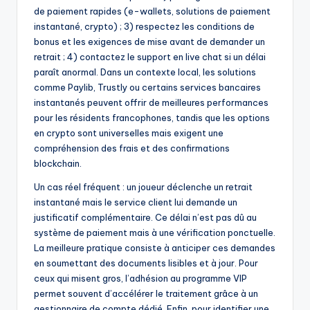
de paiement rapides (e-wallets, solutions de paiement
instantané, crypto) ; 3) respectez les conditions de
bonus et les exigences de mise avant de demander un
retrait ; 4) contactez le support en live chat si un délai
paraît anormal. Dans un contexte local, les solutions
comme Paylib, Trustly ou certains services bancaires
instantanés peuvent offrir de meilleures performances
pour les résidents francophones, tandis que les options
en crypto sont universelles mais exigent une
compréhension des frais et des confirmations
blockchain.
Un cas réel fréquent : un joueur déclenche un retrait
instantané mais le service client lui demande un
justificatif complémentaire. Ce délai n’est pas dû au
système de paiement mais à une vérification ponctuelle.
La meilleure pratique consiste à anticiper ces demandes
en soumettant des documents lisibles et à jour. Pour
ceux qui misent gros, l’adhésion au programme VIP
permet souvent d’accélérer le traitement grâce à un
gestionnaire de compte dédié. Enfin, pour identifier une