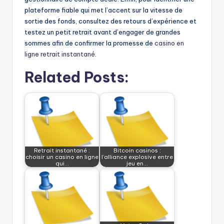
plateforme fiable qui met l’accent sur la vitesse de
sortie des fonds, consultez des retours d’expérience et
testez un petit retrait avant d’engager de grandes
sommes afin de confirmer la promesse de
casino en
ligne retrait instantané
.
Related Posts:
Retrait instantané :
Bitcoin casinos :
choisir un casino en ligne
l’alliance explosive entre
qui…
jeu en…