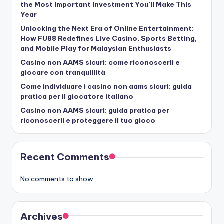
the Most Important Investment You’ll Make This
Year
Unlocking the Next Era of Online Entertainment:
How FU88 Redefines Live Casino, Sports Betting,
and Mobile Play for Malaysian Enthusiasts
Casino non AAMS sicuri: come riconoscerli e
giocare con tranquillità
Come individuare i casino non aams sicuri: guida
pratica per il giocatore italiano
Casino non AAMS sicuri: guida pratica per
riconoscerli e proteggere il tuo gioco
Recent Comments
No comments to show.
Archives