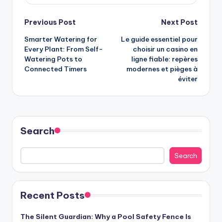
Post
Previous Post
Next Post
Smarter Watering for
Le guide essentiel pour
navigation
Every Plant: From Self-
choisir un casino en
Watering Pots to
ligne fiable: repères
Connected Timers
modernes et pièges à
éviter
Search
Search
Recent Posts
The Silent Guardian: Why a Pool Safety Fence Is