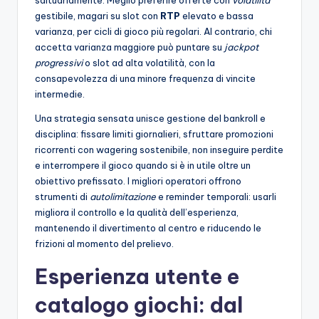
saltuariamente. Meglio preferire offerte con
volatilità
gestibile, magari su slot con
RTP
elevato e bassa
varianza, per cicli di gioco più regolari. Al contrario, chi
accetta varianza maggiore può puntare su
jackpot
progressivi
o slot ad alta volatilità, con la
consapevolezza di una minore frequenza di vincite
intermedie.
Una strategia sensata unisce gestione del bankroll e
disciplina: fissare limiti giornalieri, sfruttare promozioni
ricorrenti con wagering sostenibile, non inseguire perdite
e interrompere il gioco quando si è in utile oltre un
obiettivo prefissato. I migliori operatori offrono
strumenti di
autolimitazione
e reminder temporali: usarli
migliora il controllo e la qualità dell’esperienza,
mantenendo il divertimento al centro e riducendo le
frizioni al momento del prelievo.
Esperienza utente e
catalogo giochi: dal