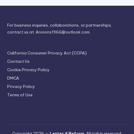
For business inquiries, collaborations, or partnerships,
contact us at:
Ancions1966@outlook.com
California Consumer Privacy Act (CCPA)
Contact Us
Cookie Privacy Policy
DMCA
Privacy Policy
Terms of Use
Copyright 2026 —
Letter 4 Reform
. All rights reserved.