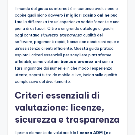
Il mondo del gioco su internet è in continua evoluzione e
capire quali siano davvero
i migliori casino online
può
fare la differenza tra un’esperienza soddisfacente e una
piena di ostacoli. Oltre a un grande catalogo di giochi,
oggi contano
sicurezza
,
trasparenza
, qualità del
software, pagamenti rapidi, bonus con condizioni eque e
un’assistenza clienti efficiente. Questa guida pratica
esplora i criteri essenziali per scegliere piattaforme
affidabili, come valutare
bonus e promozioni
senza
farsi ingannare dai numeri e in che modo l’esperienza
utente, soprattutto da mobile e live, incida sulla qualità
complessiva del divertimento.
Criteri essenziali di
valutazione: licenze,
sicurezza e trasparenza
Il primo elemento da valutare è la
licenza ADM (ex