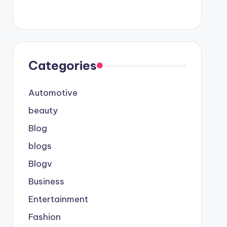
Categories
Automotive
beauty
Blog
blogs
Blogv
Business
Entertainment
Fashion