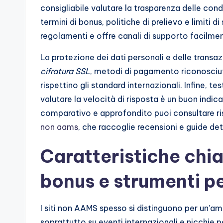
consigliabile valutare la trasparenza delle cond
termini di bonus, politiche di prelievo e limiti
regolamenti e offre canali di supporto facilment
La protezione dei dati personali e delle transa
cifratura SSL
, metodi di pagamento riconosci
rispettino gli standard internazionali. Infine, t
valutare la velocità di risposta è un buon indica
comparativo e approfondito puoi consultare r
non aams
, che raccoglie recensioni e guide det
Caratteristiche chia
bonus e strumenti pe
I siti non AAMS spesso si distinguono per un’a
soprattutto su eventi internazionali e nicchie 