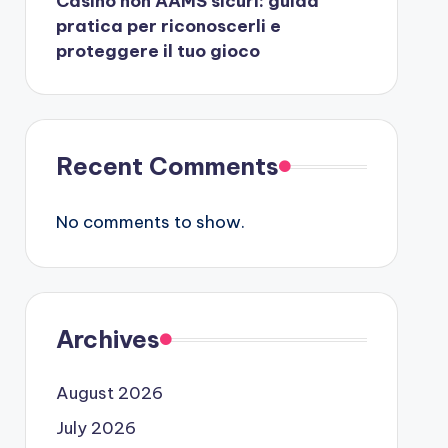
Casino non AAMS sicuri: guida
pratica per riconoscerli e
proteggere il tuo gioco
Recent Comments
No comments to show.
Archives
August 2026
July 2026