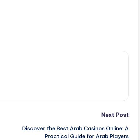
Next Post
Discover the Best Arab Casinos Online: A
Practical Guide for Arab Players