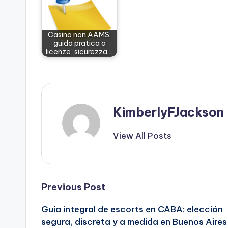
Casino non AAMS:
guida pratica a
licenze, sicurezza…
KimberlyFJackson
View All Posts
Post
Previous Post
Guía integral de escorts en CABA: elección
navigation
segura, discreta y a medida en Buenos Aires