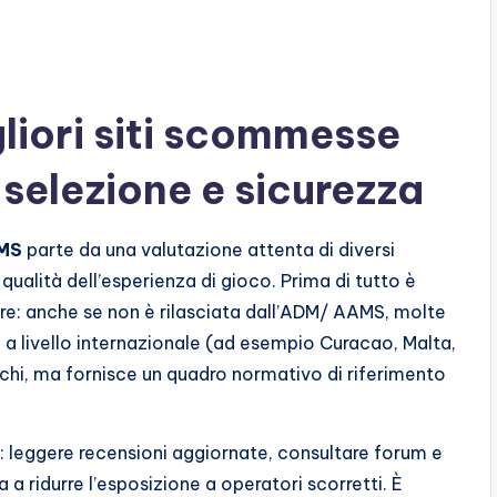
liori siti scommesse
 selezione e sicurezza
AMS
parte da una valutazione attenta di diversi
 qualità dell’esperienza di gioco. Prima di tutto è
ore: anche se non è rilasciata dall’ADM/ AAMS, molte
a livello internazionale (ad esempio Curacao, Malta,
ischi, ma fornisce un quadro normativo di riferimento
e: leggere recensioni aggiornate, consultare forum e
a a ridurre l’esposizione a operatori scorretti. È