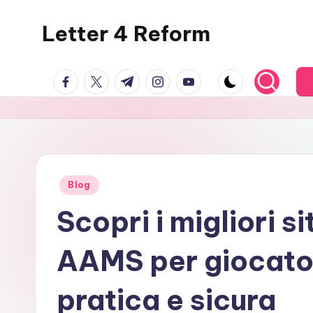
Letter 4 Reform
Skip
to
Reforming
content
facebook.com
twitter.com
t.me
instagram.com
youtube.com
policy,
revealing
a
range
of
topics
Posted
Blog
in
Scopri i migliori 
AAMS per giocatori
pratica e sicura