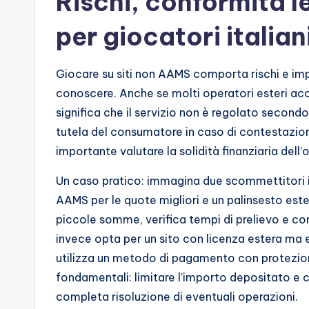
Rischi, conformità l
per giocatori italian
Giocare su siti non AAMS comporta rischi e imp
conoscere. Anche se molti operatori esteri accet
significa che il servizio non è regolato second
tutela del consumatore in caso di contestazioni
importante valutare la solidità finanziaria dell’
Un caso pratico: immagina due scommettitori it
AAMS per le quote migliori e un palinsesto est
piccole somme, verifica tempi di prelievo e cont
invece opta per un sito con licenza estera ma e
utilizza un metodo di pagamento con protezion
fondamentali: limitare l’importo depositato e c
completa risoluzione di eventuali operazioni.