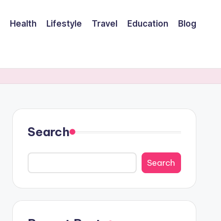
Health
Lifestyle
Travel
Education
Blog
Search
Search