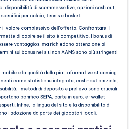
o: disponibilità di scommesse live, opzioni cash out,
specifici per calcio, tennis e basket.
il valore complessivo dell’offerta. Confrontare il
mette di capire se il sito è competitivo. I bonus di
essere vantaggiosi ma richiedono attenzione ai
 termini sui bonus nei siti non AAMS sono più stringenti
 mobile e la qualità della piattaforma live streaming
umenti come statistiche integrate, cash-out parziale,
sabilità. I metodi di deposito e prelievo sono cruciali
upportano bonifico SEPA, carte in euro, e-wallet
sperti. Infine, la lingua del sito e la disponibilità di
ano l’adozione da parte dei giocatori locali.