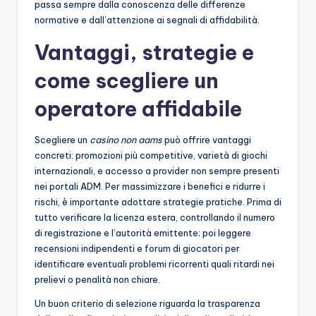
passa sempre dalla conoscenza delle differenze
normative e dall’attenzione ai segnali di affidabilità.
Vantaggi, strategie e
come scegliere un
operatore affidabile
Scegliere un
casino non aams
può offrire vantaggi
concreti: promozioni più competitive, varietà di giochi
internazionali, e accesso a provider non sempre presenti
nei portali ADM. Per massimizzare i benefici e ridurre i
rischi, è importante adottare strategie pratiche. Prima di
tutto verificare la licenza estera, controllando il numero
di registrazione e l’autorità emittente; poi leggere
recensioni indipendenti e forum di giocatori per
identificare eventuali problemi ricorrenti quali ritardi nei
prelievi o penalità non chiare.
Un buon criterio di selezione riguarda la trasparenza