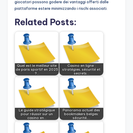
giocatori possono godere dei vantaggi offerti dalle
piattaforme estere minimizzando i rischi associati.
Related Posts:
Quel est le meilleur site
Casino en ligne :
de paris sportif en 2025
stratégies, sécurité et
?…
secrets…
Le guide stratégique
Panorama actuel des
pour réussir sur un
bookmakers belges:
casino en…
sécurité,…