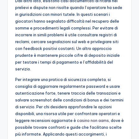
Dall’altro lato, esistono casi documentati di ritardi nei
prelievi e dispute non risolte quando l’operatore ha sede
in giurisdizioni con minori tutele. In questi scenari i
giocatori hanno segnalato difficoltà nel recupero delle
somme e procedimenti legali complessi. Per evitare di
incorrere in simili problemi è utile consultare registri di
reclami, cercare segnalazioni sul web e privilegiare siti
con feedback positivi costanti. Un altro approccio
prudente è mantenere piccole cifre di deposito iniziale
per testare i tempi di pagamento e l’affidabilità del
servizio.
Per integrare una pratica di sicurezza completa, si
consiglia di aggiornare regolarmente password e usare
autenticazione forte, tenere traccia delle transazioni e
salvare screenshot delle condizioni di bonus e dei termini
di servizio. Per chi desidera approfondire le opzioni
disponibili, una risorsa utile per confrontare operatori e
leggere recensioni aggiornate è
casino non aams
, dove è
possibile trovare confronti e guide che facilitano scelte
più informate. Applicando questi accorgimenti, i