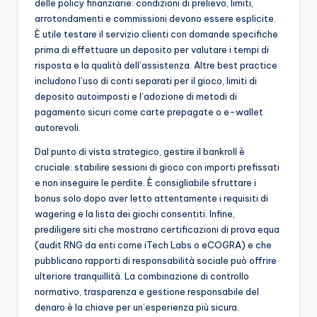
delle policy finanziarie: condizioni di prelievo, limiti,
arrotondamenti e commissioni devono essere esplicite.
È utile testare il servizio clienti con domande specifiche
prima di effettuare un deposito per valutare i tempi di
risposta e la qualità dell’assistenza. Altre best practice
includono l’uso di conti separati per il gioco, limiti di
deposito autoimposti e l’adozione di metodi di
pagamento sicuri come carte prepagate o e-wallet
autorevoli.
Dal punto di vista strategico, gestire il bankroll è
cruciale: stabilire sessioni di gioco con importi prefissati
e non inseguire le perdite. È consigliabile sfruttare i
bonus solo dopo aver letto attentamente i requisiti di
wagering e la lista dei giochi consentiti. Infine,
prediligere siti che mostrano certificazioni di prova equa
(audit RNG da enti come iTech Labs o eCOGRA) e che
pubblicano rapporti di responsabilità sociale può offrire
ulteriore tranquillità. La combinazione di controllo
normativo, trasparenza e gestione responsabile del
denaro è la chiave per un’esperienza più sicura.