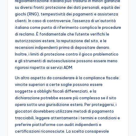
regolamentazione italiana può tradursi in minori garanzie
su diversi fronti: protezione dei dati personali, equità dei
giochi (RNG), tempestività dei pagamenti e assistenza
clienti. In caso di controversie, l'assenza di un’autorità
italiana come punto di riferimento complica le procedure
di reclamo. È fondamentale che l'utente verifichi le
autorizzazioni estere, la reputazione del sito, e le
recensioni indipendenti prima di depositare denaro.
Inoltre, i limiti di protezione contro il gioco problematico
e gli strumenti di autoesclusione possono essere meno
rigorosi rispetto ai servizi ADM.
Un altro aspetto da considerare è la compliance fiscale:
vincite superiori a certe soglie possono essere
soggette a obblighi fiscali differenziati, e la
dichiarazione potrebbe essere più complessa se il sito
opera sotto una giurisdizione estera. Per proteggersi, i
giocatori dovrebbero utilizzare metodi di pagamento
tracciabili, leggere attentamente i termini e condizioni e
preferire piattaforme con audit indipendenti e
certificazioni riconosciute. La scelta consapevole