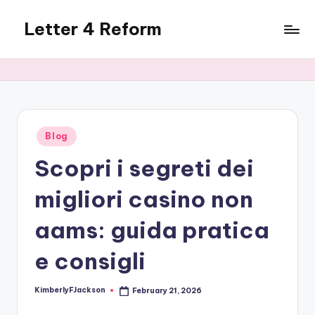
Letter 4 Reform
Skip
to
Reforming
content
policy,
revealing
a
range
of
Posted
Blog
in
topics
Scopri i segreti dei
migliori casino non
aams: guida pratica
e consigli
KimberlyFJackson
February 21, 2026
Posted
by