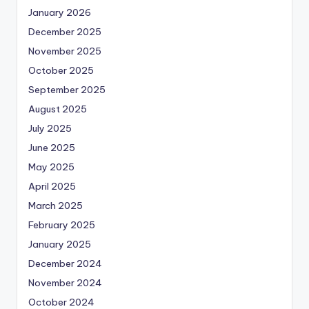
January 2026
December 2025
November 2025
October 2025
September 2025
August 2025
July 2025
June 2025
May 2025
April 2025
March 2025
February 2025
January 2025
December 2024
November 2024
October 2024