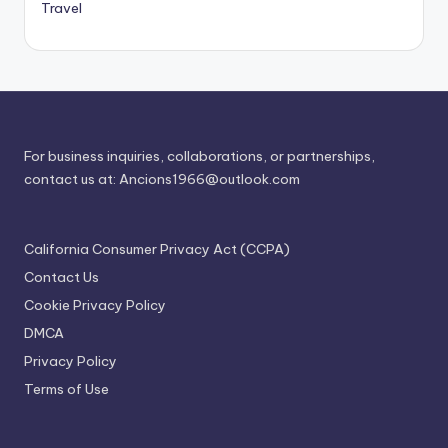
Travel
For business inquiries, collaborations, or partnerships,
contact us at:
Ancions1966@outlook.com
California Consumer Privacy Act (CCPA)
Contact Us
Cookie Privacy Policy
DMCA
Privacy Policy
Terms of Use