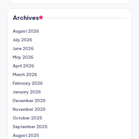
Archives
August 2026
July 2026
June 2026
May 2026
April 2026
March 2026
February 2026
January 2026
December 2025
November 2025
October 2025
September 2025
August 2025