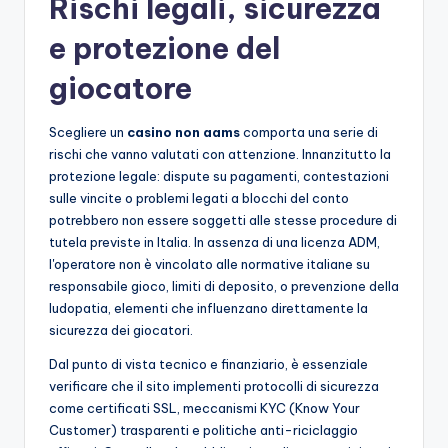
Rischi legali, sicurezza
e protezione del
giocatore
Scegliere un
casino non aams
comporta una serie di
rischi che vanno valutati con attenzione. Innanzitutto la
protezione legale: dispute su pagamenti, contestazioni
sulle vincite o problemi legati a blocchi del conto
potrebbero non essere soggetti alle stesse procedure di
tutela previste in Italia. In assenza di una licenza ADM,
l'operatore non è vincolato alle normative italiane su
responsabile gioco, limiti di deposito, o prevenzione della
ludopatia, elementi che influenzano direttamente la
sicurezza dei giocatori.
Dal punto di vista tecnico e finanziario, è essenziale
verificare che il sito implementi protocolli di sicurezza
come certificati SSL, meccanismi KYC (Know Your
Customer) trasparenti e politiche anti-riciclaggio