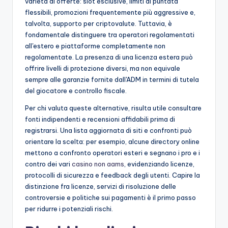
varietà di offerte: slot esclusive, limiti di puntata
flessibili, promozioni frequentemente più aggressive e,
talvolta, supporto per criptovalute. Tuttavia, è
fondamentale distinguere tra operatori regolamentati
all'estero e piattaforme completamente non
regolamentate. La presenza di una licenza estera può
offrire livelli di protezione diversi, ma non equivale
sempre alle garanzie fornite dall'ADM in termini di tutela
del giocatore e controllo fiscale.
Per chi valuta queste alternative, risulta utile consultare
fonti indipendenti e recensioni affidabili prima di
registrarsi. Una lista aggiornata di siti e confronti può
orientare la scelta: per esempio, alcune directory online
mettono a confronto operatori esteri e segnano i pro e i
contro dei vari
casino non aams
, evidenziando licenze,
protocolli di sicurezza e feedback degli utenti. Capire la
distinzione fra licenze, servizi di risoluzione delle
controversie e politiche sui pagamenti è il primo passo
per ridurre i potenziali rischi.