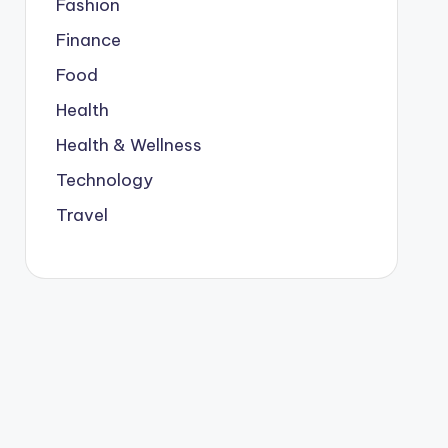
Fashion
Finance
Food
Health
Health & Wellness
Technology
Travel