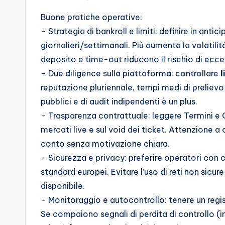
Buone pratiche operative:
– Strategia di bankroll e limiti: definire in anti
giornalieri/settimanali. Più aumenta la volatilit
deposito e time-out riducono il rischio di ecce
– Due diligence sulla piattaforma: controllare
l
reputazione pluriennale, tempi medi di prelievo 
pubblici e di audit indipendenti è un plus.
– Trasparenza contrattuale: leggere Termini e C
mercati live e sul void dei ticket. Attenzione a
conto senza motivazione chiara.
– Sicurezza e privacy: preferire operatori con 
standard europei. Evitare l’uso di reti non sicur
disponibile.
– Monitoraggio e autocontrollo: tenere un registr
Se compaiono segnali di perdita di controllo (i