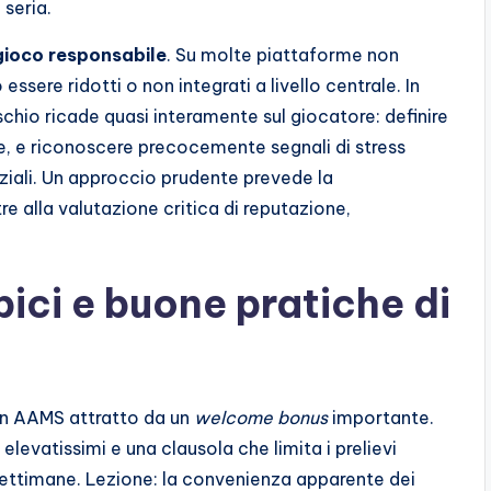
 seria.
gioco responsabile
. Su molte piattaforme non
ssere ridotti o non integrati a livello centrale. In
ischio ricade quasi interamente sul giocatore: definire
ione, e riconoscere precocemente segnali di stress
ziali. Un approccio prudente prevede la
re alla valutazione critica di reputazione,
ipici e buone pratiche di
non AAMS attratto da un
welcome bonus
importante.
elevatissimi e una clausola che limita i prelievi
 settimane. Lezione: la convenienza apparente dei