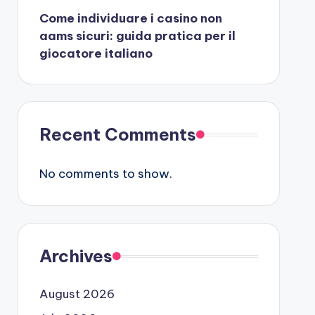
Come individuare i casino non
aams sicuri: guida pratica per il
giocatore italiano
Recent Comments
No comments to show.
Archives
August 2026