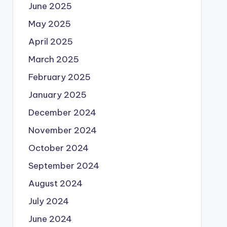
June 2025
May 2025
April 2025
March 2025
February 2025
January 2025
December 2024
November 2024
October 2024
September 2024
August 2024
July 2024
June 2024