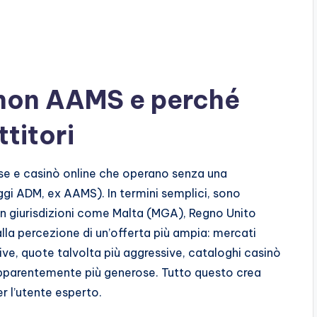
i non AAMS e perché
titori
 e casinò online che operano senza una
oggi ADM, ex AAMS). In termini semplici, sono
 in giurisdizioni come Malta (MGA), Regno Unito
la percezione di un’offerta più ampia: mercati
ive, quote talvolta più aggressive, cataloghi casinò
 apparentemente più generose. Tutto questo crea
er l’utente esperto.