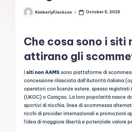
October 5, 2025
KimberlyFJackson
Posted
by
Che cosa sono i sit
attirano gli scommet
I
siti non AAMS
sono piattaforme di scommesse
concessione rilasciata dall’Autorità italiana (
operatori con licenze estere, spesso registrati
(UKGC) o Curaçao. La loro popolarità nasce dal
sportivi di nicchia, linee di scommessa alternat
ricchi di provider internazionali e promozioni
l’idea di maggiore libertà e potenziale valore p