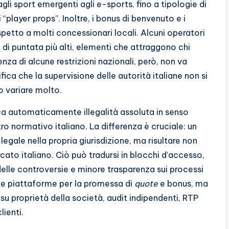
gli sport emergenti agli e-sports, fino a tipologie di
layer props”. Inoltre, i bonus di benvenuto e i
ispetto a molti concessionari locali. Alcuni operatori
i di puntata più alti, elementi che attraggono chi
nza di alcune restrizioni nazionali, però, non va
fica che la supervisione delle autorità italiane non si
o variare molto.
a automaticamente illegalità assoluta in senso
ro normativo italiano. La differenza è cruciale: un
egale nella propria giurisdizione, ma risultare non
cato italiano. Ciò può tradursi in blocchi d’accesso,
e delle controversie e minore trasparenza sui processi
este piattaforme per la promessa di
quote
e bonus, ma
su proprietà della società, audit indipendenti, RTP
lienti.