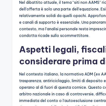
Nel dibattito attuale, il tema “siti non AAMS” r
dell’offerta è solo una parte dell’equazione. Es
relativamente solidi da quelli opachi. Approfon
e canali di supporto è essenziale. Una panoram
contesto, ma l’analisi personale resta imprescind
condotta ricade sullo scommettitore.
Aspetti legali, fiscal
considerare prima di
Nel contesto italiano, la normativa ADM (ex A
trasparenza, antiriciclaggio, limiti di deposito 
operano al di fuori di questa cornice. Questo
arbitro nazionale in caso di controversie, diffico
immediata del conto o l’autoesclusione centrali