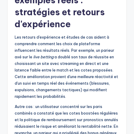
exemples réels :
stratégies et retours
d'expérience
Les retours d'expérience et études de cas aident à
comprendre comment les choix de plateforme
influencent les résultats réels. Par exemple, un parieur
axé sur le
live betting
a doublé son taux de réussite en
choisissant un site avec streaming en direct et une
latence faible entre le match et les cotes proposées.
Cette amélioration provient d'une meilleure réactivité et
d'un suivi en temps réel des événements (blessures,
expulsions, changements tactiques) qui modifient
rapidement les probabilités.
Autre cas : un utilisateur concentré sur les paris
combinés a constaté que les cotes boostées régulières
et la politique de remboursement sur pronostics annulés
réduisaient le risque et améliorait la rentabilité nette. En
revanche, un parieur qui a privilégié des bonus généreux