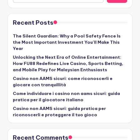
Recent Posts
The Silent Guardian: Why a Pool Safety Fence Is
the Most Important Investment You’ll Make This
Year
Unlocking the Next Era of Online Entertainment:
How FU88 Redefines Live Casino, Sports Betting,
and Mobile Play for Malaysian Enthusiasts
Casino non AAMS sicuri: come riconoscerli e
giocare con tranquillità
Come individuare i casino non aams sicuri: guida
pratica per il giocatore italiano
Casino non AAMS sicuri: guida pratica per
riconoscerli e proteggere il tuo gioco
Recent Comments