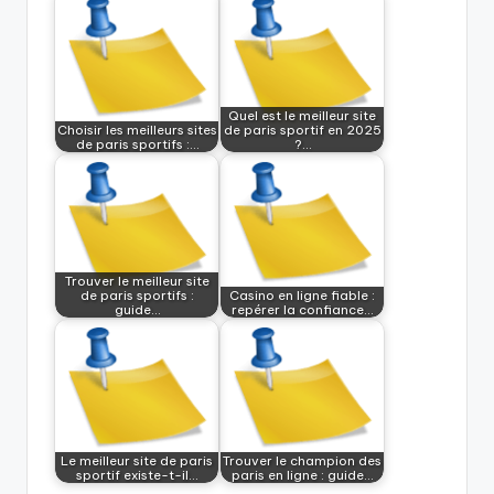
Quel est le meilleur site
Choisir les meilleurs sites
de paris sportif en 2025
de paris sportifs :…
?…
Trouver le meilleur site
de paris sportifs :
Casino en ligne fiable :
guide…
repérer la confiance…
Le meilleur site de paris
Trouver le champion des
sportif existe-t-il…
paris en ligne : guide…