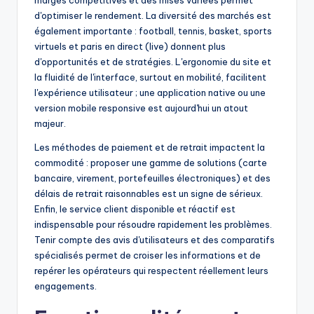
marges compétitives et des mises variées permet
d'optimiser le rendement. La diversité des marchés est
également importante : football, tennis, basket, sports
virtuels et paris en direct (live) donnent plus
d'opportunités et de stratégies. L'ergonomie du site et
la fluidité de l'interface, surtout en mobilité, facilitent
l'expérience utilisateur ; une application native ou une
version mobile responsive est aujourd'hui un atout
majeur.
Les méthodes de paiement et de retrait impactent la
commodité : proposer une gamme de solutions (carte
bancaire, virement, portefeuilles électroniques) et des
délais de retrait raisonnables est un signe de sérieux.
Enfin, le service client disponible et réactif est
indispensable pour résoudre rapidement les problèmes.
Tenir compte des avis d'utilisateurs et des comparatifs
spécialisés permet de croiser les informations et de
repérer les opérateurs qui respectent réellement leurs
engagements.