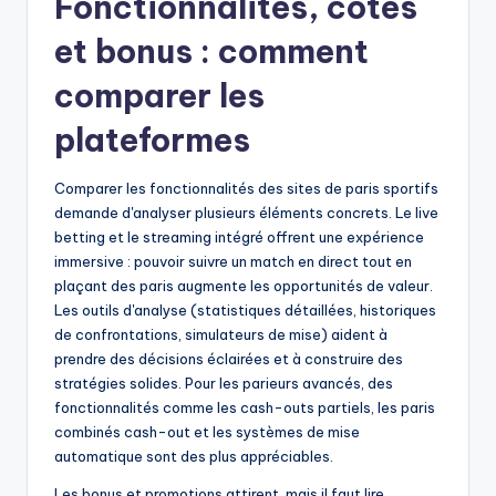
Fonctionnalités, cotes
et bonus : comment
comparer les
plateformes
Comparer les fonctionnalités des sites de paris sportifs
demande d'analyser plusieurs éléments concrets. Le live
betting et le streaming intégré offrent une expérience
immersive : pouvoir suivre un match en direct tout en
plaçant des paris augmente les opportunités de valeur.
Les outils d'analyse (statistiques détaillées, historiques
de confrontations, simulateurs de mise) aident à
prendre des décisions éclairées et à construire des
stratégies solides. Pour les parieurs avancés, des
fonctionnalités comme les cash-outs partiels, les paris
combinés cash-out et les systèmes de mise
automatique sont des plus appréciables.
Les bonus et promotions attirent, mais il faut lire