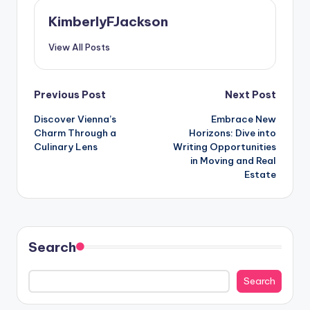
KimberlyFJackson
View All Posts
Post
Previous Post
Next Post
Discover Vienna’s
Embrace New
navigation
Charm Through a
Horizons: Dive into
Culinary Lens
Writing Opportunities
in Moving and Real
Estate
Search
Search