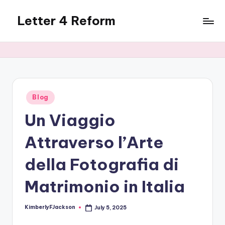
Letter 4 Reform
Skip
to
Reforming
content
policy,
revealing
a
range
of
Posted
Blog
in
topics
Un Viaggio
Attraverso l’Arte
della Fotografia di
Matrimonio in Italia
KimberlyFJackson
July 5, 2025
Posted
by