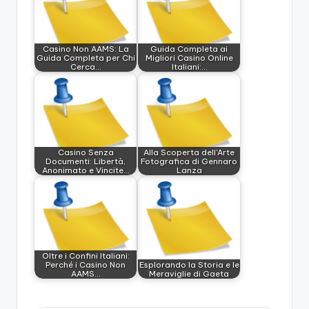
Casino Non AAMS: La
Guida Completa ai
Guida Completa per Chi
Migliori Casino Online
Cerca…
Italiani:…
Casino Senza
Alla Scoperta dell'Arte
Documenti: Libertà,
Fotografica di Gennaro
Anonimato e Vincite…
Lanza
Oltre i Confini Italiani:
Perché i Casino Non
Esplorando la Storia e le
AAMS…
Meraviglie di Gaeta