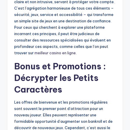
claire et non intrusive, servant à protéger votre compte.
C’est l’agrégation harmonieuse de tous ces éléments –
sécurité, jeux, service et accessibilité – qui transforme
un simple site de jeux en une destination de confiance.
Pour ceux qui cherchent à explorer une plateforme
incarnant ces principes, il peut être judicieux de
consulter des ressources spécialisées qui évaluent en
profondeur ces aspects, comme celles que l’on peut
trouver sur
meilleur casino en ligne
.
Bonus et Promotions :
Décrypter les Petits
Caractères
Les offres de bienvenue et les promotions régulières
sont souvent le premier point d’attraction pour un
nouveau joueur. Elles peuvent représenter une
formidable opportunité d’augmenter son bankroll et de
découvrir de nouveaux jeux. Cependant, c’est aussi le