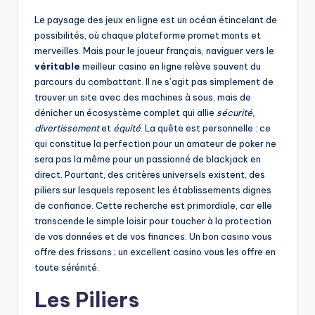
Le paysage des jeux en ligne est un océan étincelant de
possibilités, où chaque plateforme promet monts et
merveilles. Mais pour le joueur français, naviguer vers le
véritable
meilleur casino en ligne relève souvent du
parcours du combattant. Il ne s’agit pas simplement de
trouver un site avec des machines à sous, mais de
dénicher un écosystème complet qui allie
sécurité
,
divertissement
et
équité
. La quête est personnelle : ce
qui constitue la perfection pour un amateur de poker ne
sera pas la même pour un passionné de blackjack en
direct. Pourtant, des critères universels existent, des
piliers sur lesquels reposent les établissements dignes
de confiance. Cette recherche est primordiale, car elle
transcende le simple loisir pour toucher à la protection
de vos données et de vos finances. Un bon casino vous
offre des frissons ; un excellent casino vous les offre en
toute sérénité.
Les Piliers