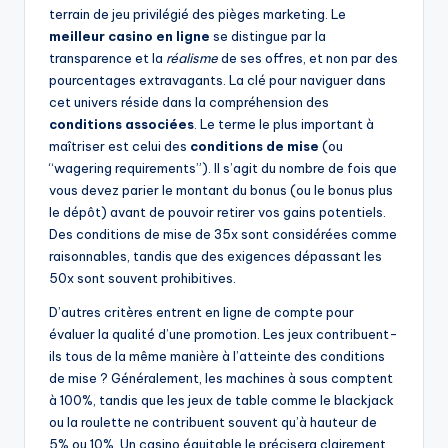
terrain de jeu privilégié des pièges marketing. Le
meilleur casino en ligne
se distingue par la
transparence et la
réalisme
de ses offres, et non par des
pourcentages extravagants. La clé pour naviguer dans
cet univers réside dans la compréhension des
conditions associées
. Le terme le plus important à
maîtriser est celui des
conditions de mise
(ou
“wagering requirements”). Il s’agit du nombre de fois que
vous devez parier le montant du bonus (ou le bonus plus
le dépôt) avant de pouvoir retirer vos gains potentiels.
Des conditions de mise de 35x sont considérées comme
raisonnables, tandis que des exigences dépassant les
50x sont souvent prohibitives.
D’autres critères entrent en ligne de compte pour
évaluer la qualité d’une promotion. Les jeux contribuent-
ils tous de la même manière à l’atteinte des conditions
de mise ? Généralement, les machines à sous comptent
à 100%, tandis que les jeux de table comme le blackjack
ou la roulette ne contribuent souvent qu’à hauteur de
5% ou 10%. Un casino équitable le précisera clairement.