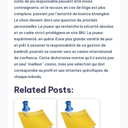
outils de jeu responsable peuvent être moins
contraignants, et le recours en cas de litige est plus
complexe, passant par l’autorité de licence étrangère.
Le choix devient alors une question de
priorités
personnelles
. Le joueur qui recherche la sécurité absolue
et un cadre strict privilégiera un site ANJ. Le joueur
expérimenté, en quête d’une plus grande variété de jeux
et prêt à assumer la responsabilité de sa gestion de
bankroll, pourrait se tourner vers un casino international
de confiance. Cette dichotomie montre qu’il n’existe pas
un seul “meilleur” casino, mais une sélection qui doit
correspondre au profil et aux attentes spécifiques de
chaque individu.
Related Posts: