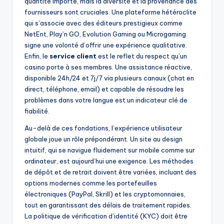
quantité importe, mais la diversité et la provenance des
fournisseurs sont cruciales. Une plateforme hétéroclite
qui s’associe avec des éditeurs prestigieux comme
NetEnt, Play’n GO, Evolution Gaming ou Microgaming
signe une volonté d’offrir une expérience qualitative.
Enfin, le
service client
est le reflet du respect qu’un
casino porte à ses membres. Une assistance réactive,
disponible 24h/24 et 7j/7 via plusieurs canaux (chat en
direct, téléphone, email) et capable de résoudre les
problèmes dans votre langue est un indicateur clé de
fiabilité.
Au-delà de ces fondations, l’expérience utilisateur
globale joue un rôle prépondérant. Un site au design
intuitif, qui se navigue fluidement sur mobile comme sur
ordinateur, est aujourd’hui une exigence. Les méthodes
de dépôt et de retrait doivent être variées, incluant des
options modernes comme les portefeuilles
électroniques (PayPal, Skrill) et les cryptomonnaies,
tout en garantissant des délais de traitement rapides.
La politique de vérification d’identité (KYC) doit être