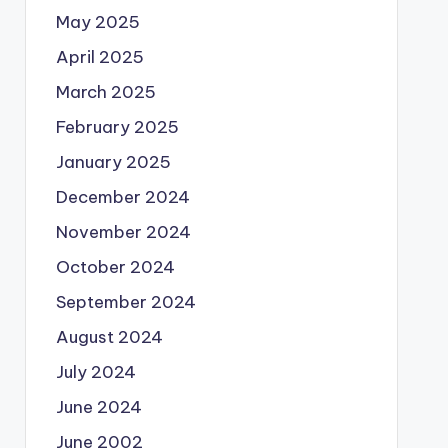
May 2025
April 2025
March 2025
February 2025
January 2025
December 2024
November 2024
October 2024
September 2024
August 2024
July 2024
June 2024
June 2002