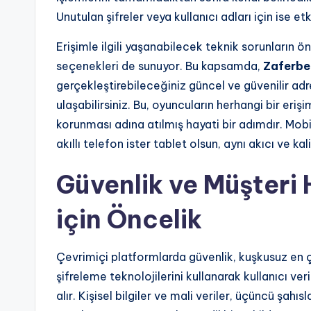
Unutulan şifreler veya kullanıcı adları için ise et
Erişimle ilgili yaşanabilecek teknik sorunların ö
seçenekleri de sunuyor. Bu kapsamda,
Zaferbet
gerçekleştirebileceğiniz güncel ve güvenilir adr
ulaşabilirsiniz. Bu, oyuncuların herhangi bir eri
korunması adına atılmış hayati bir adımdır. Mob
akıllı telefon ister tablet olsun, aynı akıcı ve ka
Güvenlik ve Müşteri 
için Öncelik
Çevrimiçi platformlarda güvenlik, kuşkusuz en 
şifreleme teknolojilerini kullanarak kullanıcı ver
alır. Kişisel bilgiler ve mali veriler, üçüncü şahısla