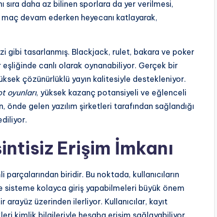
ı sıra daha az bilinen sporlara da yer verilmesi,
liği, maç devam ederken heyecanı katlayarak,
zi gibi tasarlanmış. Blackjack, rulet, bakara ve poker
 eşliğinde canlı olarak oynanabiliyor. Gerçek bir
üksek çözünürlüklü yayın kalitesiyle destekleniyor.
ot oyunları
, yüksek kazanç potansiyeli ve eğlenceli
un, önde gelen yazılım şirketleri tarafından sağlandığı
diliyor.
intisiz Erişim İmkanı
 parçalarından biridir. Bu noktada, kullanıcıların
le sisteme kolayca giriş yapabilmeleri büyük önem
r arayüz üzerinden ilerliyor. Kullanıcılar, kayıt
eri kimlik bilgileriyle hesaba erişim sağlayabiliyor.