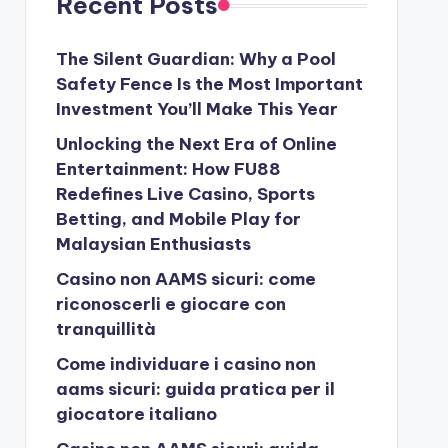
Recent Posts
The Silent Guardian: Why a Pool
Safety Fence Is the Most Important
Investment You’ll Make This Year
Unlocking the Next Era of Online
Entertainment: How FU88
Redefines Live Casino, Sports
Betting, and Mobile Play for
Malaysian Enthusiasts
Casino non AAMS sicuri: come
riconoscerli e giocare con
tranquillità
Come individuare i casino non
aams sicuri: guida pratica per il
giocatore italiano