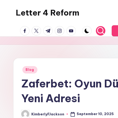
Letter 4 Reform
Skip
to
Reforming
content
facebook.com
twitter.com
t.me
instagram.com
youtube.com
policy,
revealing
a
range
of
topics
Posted
Blog
in
Zaferbet: Oyun Dü
Yeni Adresi
September 10, 2025
KimberlyFJackson
Posted