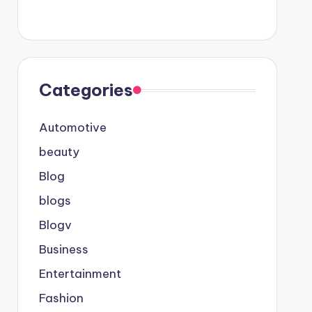
Categories
Automotive
beauty
Blog
blogs
Blogv
Business
Entertainment
Fashion