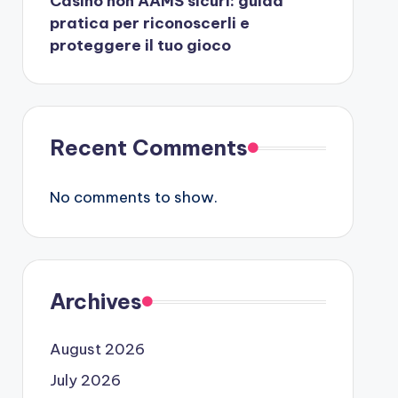
Casino non AAMS sicuri: guida
pratica per riconoscerli e
proteggere il tuo gioco
Recent Comments
No comments to show.
Archives
August 2026
July 2026