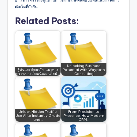
ยาว ทำให้การลงทุนด้านการตลาดเกิดผลตอบแทนและสร้างการ
เติบโตที่ยั่งยืน
Related Posts:
Unlocking Business
รู้ทันและปลอดภัย: แนวทาง
Potential with Waypath
ตรวจสอบ เว็บพนันออนไลน์…
Consulting
Unlock Hidden Traffic:
From Precision to
Use AI to Instantly Grade
Presence: How Modern
and…
CRM…