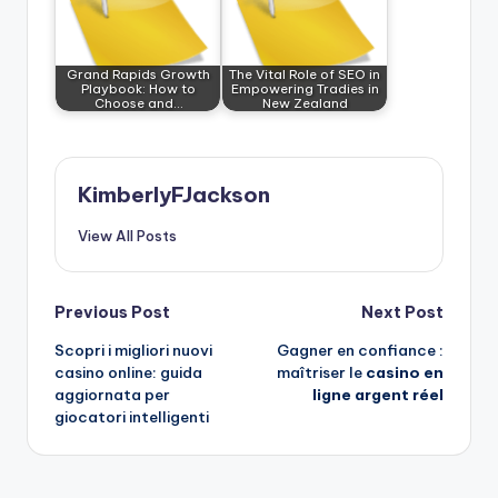
Grand Rapids Growth
The Vital Role of SEO in
Playbook: How to
Empowering Tradies in
Choose and…
New Zealand
KimberlyFJackson
View All Posts
Post
Previous Post
Next Post
Scopri i migliori nuovi
Gagner en confiance :
navigation
casino online: guida
maîtriser le
casino en
aggiornata per
ligne argent réel
giocatori intelligenti