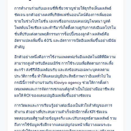
การทำงานร่วมกับเอเจนซี่ที่เชี่ยวชาญช่วยให้ธุรกิจเห็นผลลัพธ์
ชัดเจน ยกตัวอย่างเคสที่บริษัทแฟชั่นออนไลน์ต้องการเพิ่มยอด
ขายในช่วงโปรโมชั่น เอเจนซี่ออกแบบแคมเปญโฆษณา บูสต์
โพสต์บนโซเชียล และทำรีมาร์เก็ตติ้งควบคู่กับการส่งอีเมลโปรโม
ชั่นที่ปรับแต่งตามพฤติกรรมการช็อปปิ้งของลูกค้า ผลลัพธ์คือ
อัตราแปลงเพิ่มขึ้น 40% และอัตราการเปิดอีเมลเพิ่มขึ้นอย่างมีนัย
สำคัญ
อีกตัวอย่างหนึ่งคือการใช้งานแพลตฟอร์มอีเมลอัตโนมัติที่มีความ
สามารถสูงสำหรับอีคอมเมิร์ซ การใช้ระบบเพื่อติดตามการละทิ้ง
ตะกร้า ส่งซีรีส์อีเมลต้อนรับ และส่งข้อเสนอเฉพาะบุคคลตาม
ประวัติการซื้อ ทำให้แคมเปญมีประสิทธิภาพกว่าอีเมลทั่วไป ใน
กรณีนี้การทำงานร่วมกับ
Klaviyo agency
ช่วยให้การตั้งค่า
เทมเพลตและการจัดการเซกเมนต์ลูกค้าเป็นไปอย่างมืออาชีพ ส่ง
ผลให้ ROI ของแคมเปญอีเมลเพิ่มขึ้นอย่างชัดเจน
การวัดผลและการเรียนรู้อย่างต่อเนื่องเป็นหัวใจสำคัญของการ
ทำงาน ตัวอย่างที่ประสบความสำเร็จมักมีการตั้ง KPI ชัดเจน
ทดสอบสมมติฐานด้วยข้อมูลจริง และปรับกลยุทธ์ตามผลลัพธ์ รวม
ถึงการใช้ข้อมูลเชิงลึกจากแคมเปญก่อนหน้าเพื่อวางแผนระยะ