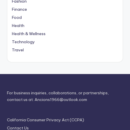
Fashion
Finance
Food
Health
Health & Wellness
Technology
Travel
For business inquiries, collaborations, or partnerships,
contact us at:
Ancions1966@outlook.com
California Consumer Privacy Act (CCPA)
Contact Us