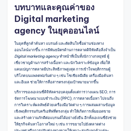
บทบาทและคุณค่าของ
Digital marketing
agency
ในยุคออนไลน์
ในยุคที่ลูกค้าค้นหา แบรนด์ และตัดสินใจซื้อผ่านช่องทาง
ออนไลน์มากขึ้น การมีพันธมิตรด้านการตลาดดิจิทัลคือสิ่งจำเป็น
Digital marketing agency
ทำหน้าที่เป็นทั้งนักวางกลยุทธ์ ผู้
เชี่ยวชาญด้านการสร้างเนื้อหา และนักวิเคราะห์ข้อมูล เพื่อให้
แคมเปญการตลาดมีประสิทธิภาพสูงสุด การเข้าใจพฤติกรรมผู้
บริโภคบนแพลตฟอร์มต่าง ๆ เช่น โซเชียลมีเดีย เครื่องมือค้นหา
และอีเมล ช่วยให้การสื่อสารตรงกลุ่มเป้าหมายมากขึ้น
บริการของเอเจนซี่ดิจิทัลครอบคลุมตั้งแต่การวางแผน SEO, การ
จัดการโฆษณาแบบชำระเงิน (PPC), การตลาดเนื้อหา ไปจนถึง
การวิเคราะห์ผลลัพธ์ด้วยเครื่องมือวัดต่าง ๆ การผสมผสานข้อมูล
เชิงพฤติกรรมกับครีเอทีฟที่ตรงกลุ่ม ทำให้เกิดการเพิ่มยอดขาย
และสร้างความภักดีต่อแบรนด์ได้อย่างยั่งยืน อีกทั้งเอเจนซี่ยังช่วย
ให้ธุรกิจค้นหาโอกาสใหม่ ๆ เช่น การขยายไปยังตลาดต่าง
ประเทศ หรือการปรับช่องทางขายให้เหมาะสมกับลูกค้าแต่ละ