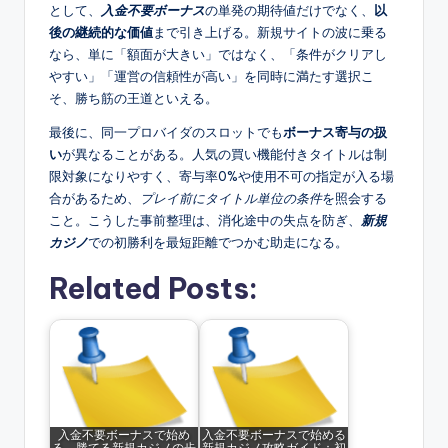
として、
入金不要ボーナス
の単発の期待値だけでなく、
以
後の継続的な価値
まで引き上げる。新規サイトの波に乗る
なら、単に「額面が大きい」ではなく、「条件がクリアし
やすい」「運営の信頼性が高い」を同時に満たす選択こ
そ、勝ち筋の王道といえる。
最後に、同一プロバイダのスロットでも
ボーナス寄与の扱
い
が異なることがある。人気の買い機能付きタイトルは制
限対象になりやすく、寄与率0%や使用不可の指定が入る場
合があるため、
プレイ前にタイトル単位の条件
を照会する
こと。こうした事前整理は、消化途中の失点を防ぎ、
新規
カジノ
での初勝利を最短距離でつかむ助走になる。
Related Posts:
入金不要ボーナスで始め
入金不要ボーナスで始める
る、勝てる新規カジノの歩
新規カジノ攻略ガイド：初