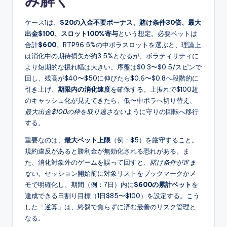
み解く
ケース1は、
$20の入金不要ボーナス、賭け条件30倍、最大
出金$100、スロット100%寄与
という想定。必要ベットは
合計
$600
。RTP96.5%の中ボラスロットを選ぶと、理論上
は消化中の期待損失が約3.5%となるが、ボラティリティに
より短期的な振れ幅は大きい。序盤は$0.3〜$0.5/スピンで
回し、残高が$40〜$50に伸びたら$0.6〜$0.8へ段階的に
引き上げ、
期限内の消化速度
を確保する。上振れで$100超
のキャッシュ化が見えてきたら、低〜中ボラへ切り替え、
最大出金$100の枠を取り逃さない
ように守りの回転へ移行
する。
重要なのは、
最大ベット上限
（例：$5）を厳守すること。
規約違反があると勝利金が無効化される恐れがある。ま
た、消化対象外のゲームを誤って回すと、
賭け条件が進ま
ない
。セッション開始前に対象リストをブックマークかメ
モで明確化し、期間（例：7日）内に
$600の累計ベット
を
達成できる日割り目標（1日$85〜$100）を設定する。こう
した「逆算」は、終盤で焦らずに済む最善のリスク管理と
なる。