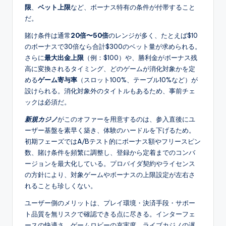
限
、
ベット上限
など、ボーナス特有の条件が付帯すること
だ。
賭け条件は通常
20倍〜50倍
のレンジが多く、たとえば$10
のボーナスで30倍なら合計$300のベット量が求められる。
さらに
最大出金上限
（例：$100）や、勝利金がボーナス残
高に変換されるタイミング、どのゲームが消化対象かを定
める
ゲーム寄与率
（スロット100%、テーブル10%など）が
設けられる。消化対象外のタイトルもあるため、事前チェ
ックは必須だ。
新規カジノ
がこのオファーを用意するのは、参入直後にユ
ーザー基盤を素早く築き、体験のハードルを下げるため。
初期フェーズではA/Bテスト的にボーナス額やフリースピン
数、賭け条件を頻繁に調整し、登録から定着までのコンバ
ージョンを最大化している。プロバイダ契約やライセンス
の方針により、対象ゲームやボーナスの上限設定が左右さ
れることも珍しくない。
ユーザー側のメリットは、プレイ環境・決済手段・サポー
ト品質を無リスクで確認できる点に尽きる。インターフェ
ースの快適さ、ゲームロビーの充実度、ライブカジノの遅