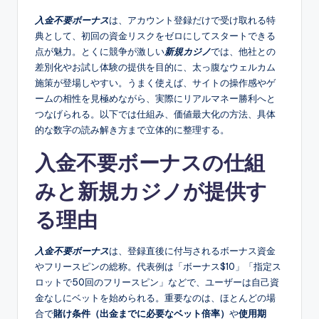
入金不要ボーナス
は、アカウント登録だけで受け取れる特
典として、初回の資金リスクをゼロにしてスタートできる
点が魅力。とくに競争が激しい
新規カジノ
では、他社との
差別化やお試し体験の提供を目的に、太っ腹なウェルカム
施策が登場しやすい。うまく使えば、サイトの操作感やゲ
ームの相性を見極めながら、実際にリアルマネー勝利へと
つなげられる。以下では仕組み、価値最大化の方法、具体
的な数字の読み解き方まで立体的に整理する。
入金不要ボーナスの仕組
みと新規カジノが提供す
る理由
入金不要ボーナス
は、登録直後に付与されるボーナス資金
やフリースピンの総称。代表例は「ボーナス$10」「指定ス
ロットで50回のフリースピン」などで、ユーザーは自己資
金なしにベットを始められる。重要なのは、ほとんどの場
合で
賭け条件（出金までに必要なベット倍率）
や
使用期