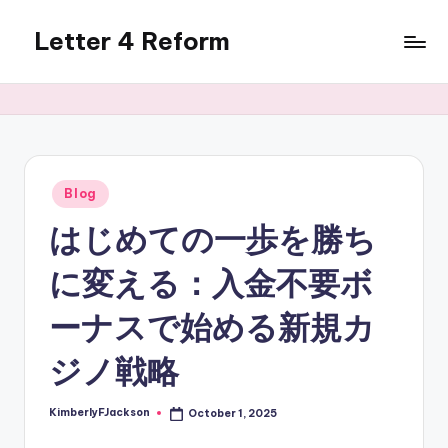
Letter 4 Reform
Skip
to
Reforming
content
policy,
revealing
a
range
of
Posted
Blog
in
topics
はじめての一歩を勝ち
に変える：入金不要ボ
ーナスで始める新規カ
ジノ戦略
KimberlyFJackson
October 1, 2025
Posted
by