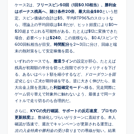
ケース2は、
フリースピン50回（1回$0.10相当）、勝利金
はボーナス残高へ、賭け条件20倍、最大出金$80
という想
定。スピン価値の合計は$5。平均RTP96%のスロットな
ら、理論上の平均回収は$4.8だが、ヒット頻度により$0〜
$20超までぶれる可能性がある。たとえば$12に変換できた
場合、必要ベットは
$240
。この規模なら、$0.4/スピンで
600回転相当が目安。
時間配分
を2〜3日に分け、回線と端
末の熱対策をして安定稼働を図る。
いずれのケースでも、
撤退ライン
の設定が肝心。たとえば
残高が初期額の半分を切った段階でボラティリティを下げ
る、あるいはベット額を縮小するなど、
ドローダウンを固
定化しない工夫
が期待値を守る。逆に大きく伸びたら、最
大出金上限を意識した
利益確定モード
へ移る。完走間際に
ゲーム切り替えで対象外に触れないよう、最後まで同一タ
イトルで走り切るのも合理的だ。
さらに、
KYCの先行確認
、
サポートの反応速度
、
プロモの
更新頻度
は、数値化しづらいがリターンに直結する。本人
確認が迅速で、週次でキャンペーンが更新される運営は、
次の入金特典や勝利金の受け取り
までの導線が短い。結果