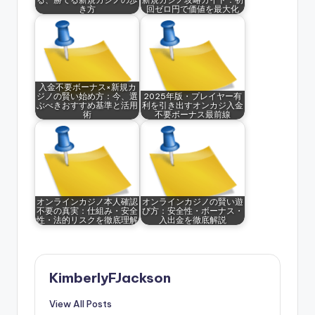
き方
回ゼロ円で価値を最大化
入金不要ボーナス×新規カ
ジノの賢い始め方：今、選
2025年版・プレイヤー有
ぶべきおすすめ基準と活用
利を引き出すオンカジ入金
術
不要ボーナス最前線
オンラインカジノ本人確認
オンラインカジノの賢い遊
不要の真実：仕組み・安全
び方：安全性・ボーナス・
性・法的リスクを徹底理解
入出金を徹底解説
KimberlyFJackson
View All Posts