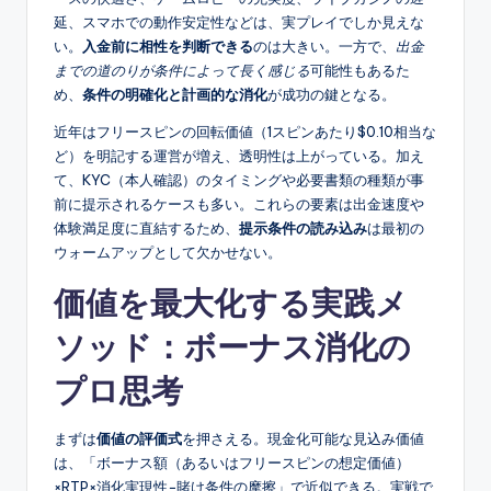
延、スマホでの動作安定性などは、実プレイでしか見えな
い。
入金前に相性を判断できる
のは大きい。一方で、
出金
までの道のりが条件によって長く感じる
可能性もあるた
め、
条件の明確化と計画的な消化
が成功の鍵となる。
近年はフリースピンの回転価値（1スピンあたり$0.10相当な
ど）を明記する運営が増え、透明性は上がっている。加え
て、KYC（本人確認）のタイミングや必要書類の種類が事
前に提示されるケースも多い。これらの要素は出金速度や
体験満足度に直結するため、
提示条件の読み込み
は最初の
ウォームアップとして欠かせない。
価値を最大化する実践メ
ソッド：ボーナス消化の
プロ思考
まずは
価値の評価式
を押さえる。現金化可能な見込み価値
は、「ボーナス額（あるいはフリースピンの想定価値）
×RTP×消化実現性−賭け条件の摩擦」で近似できる。実戦で