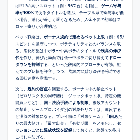
はRTPの高いスロット（例：96%台）を軸に、
ゲーム寄与
率が100%
であるタイトルを選ぶ。テーブル系で寄与率が低
い場合、消化が著しく遅くなるため、入金不要の初動はス
ロット寄りが合理的だ。
ベット戦略は、
ボーナス規約で定めるベット上限
（例：$5/
スピン）を厳守しつつ、ボラティリティとのバランスを取
る。消化序盤は中ボラ〜中高ボラのタイトルで
残高の伸び
代
を作り、伸びた局面では低〜中ボラに切り替えて
ドロー
ダウンを抑制
する、といった段階的アプローチが有効。短
期でのブレ幅を許容しつつ、
期限内に賭け条件を完走
でき
る回転速度を意識する。
次に、
規約の盲点
を回避する。ボーナス中の禁止ベット
（ゼロリスク系の同時賭け、ジャックポット系、特定の機
能買いなど）、
国・決済手段による制限
、複数アカウント
の禁止、ゲームプロバイダ別の対象外リストは、違反する
と没収の対象になる。プレイ前に「対象ゲーム」「1回あた
りの最大賭け」「最大出金」「有効期限」をメモ化し、
セ
ッションごとに達成状況を記録
しておくと、終盤での取り
こぼしを防げる。