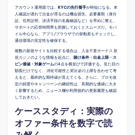
アカウント運用面では、
KYCの先行着手
が時短になる。本
人確認が遅れて出金が滞るのは機会損失。必要書類（身分
証、住所証明、決済手段の名義確認など）を早めに整え、
サポートの応答時間帯も把握しておくとスムーズだ。モバ
イル中心なら、アプリ/ブラウザでの挙動差もチェックし、
通信環境の安定性を確保する。
複数の新規サイトを比較する場合は、
入金不要ボーナス 新
規カジノ
のような情報を起点に、
賭け条件・出金上限・ス
ピン価値・対象ゲーム
の4点を横並びで評価する。見た目の
額面だけでなく、
消化可能性と実出金の上限
を合わせて考
えると、最終的な期待値が見えてくる。さらに、プロモ改
定の頻度やキャンペーンの継続性は、長期的な価値に大き
く影響するため、ニュース欄や利用規約の更新履歴も確認
しておきたい。
ケーススタディ：実際の
オファー条件を数字で読