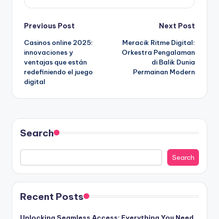
Post
Previous Post
Next Post
Casinos online 2025:
Meracik Ritme Digital:
navigation
innovaciones y
Orkestra Pengalaman
ventajas que están
di Balik Dunia
redefiniendo el juego
Permainan Modern
digital
Search
Search
Recent Posts
Unlocking Seamless Access: Everything You Need