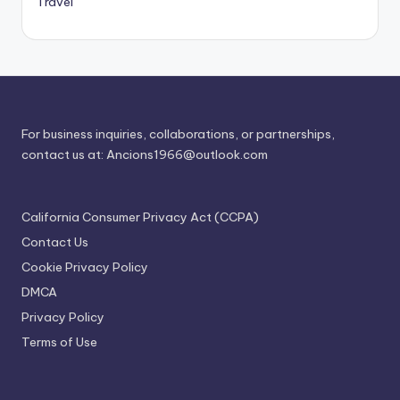
Travel
For business inquiries, collaborations, or partnerships,
contact us at:
Ancions1966@outlook.com
California Consumer Privacy Act (CCPA)
Contact Us
Cookie Privacy Policy
DMCA
Privacy Policy
Terms of Use