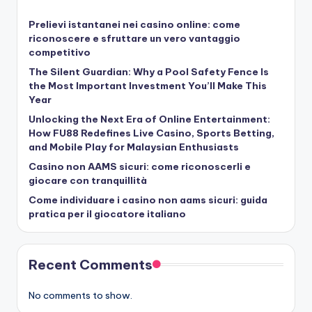
Prelievi istantanei nei casino online: come
riconoscere e sfruttare un vero vantaggio
competitivo
The Silent Guardian: Why a Pool Safety Fence Is
the Most Important Investment You’ll Make This
Year
Unlocking the Next Era of Online Entertainment:
How FU88 Redefines Live Casino, Sports Betting,
and Mobile Play for Malaysian Enthusiasts
Casino non AAMS sicuri: come riconoscerli e
giocare con tranquillità
Come individuare i casino non aams sicuri: guida
pratica per il giocatore italiano
Recent Comments
No comments to show.