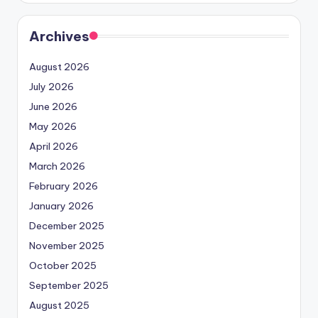
Archives
August 2026
July 2026
June 2026
May 2026
April 2026
March 2026
February 2026
January 2026
December 2025
November 2025
October 2025
September 2025
August 2025