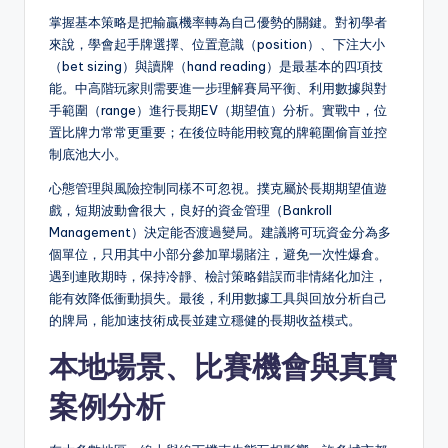
掌握基本策略是把輸贏機率轉為自己優勢的關鍵。對初學者
來說，學會起手牌選擇、位置意識（position）、下注大小
（bet sizing）與讀牌（hand reading）是最基本的四項技
能。中高階玩家則需要進一步理解賽局平衡、利用數據與對
手範圍（range）進行長期EV（期望值）分析。實戰中，位
置比牌力常常更重要；在後位時能用較寬的牌範圍偷盲並控
制底池大小。
心態管理與風險控制同樣不可忽視。撲克屬於長期期望值遊
戲，短期波動會很大，良好的資金管理（Bankroll
Management）決定能否渡過變局。建議將可玩資金分為多
個單位，只用其中小部分參加單場賭注，避免一次性爆倉。
遇到連敗期時，保持冷靜、檢討策略錯誤而非情緒化加注，
能有效降低衝動損失。最後，利用數據工具與回放分析自己
的牌局，能加速技術成長並建立穩健的長期收益模式。
本地場景、比賽機會與真實
案例分析