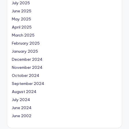
July 2025
June 2025
May 2025
April 2025
March 2025
February 2025
January 2025
December 2024
November 2024
October 2024
September 2024
August 2024
July 2024
June 2024
June 2002