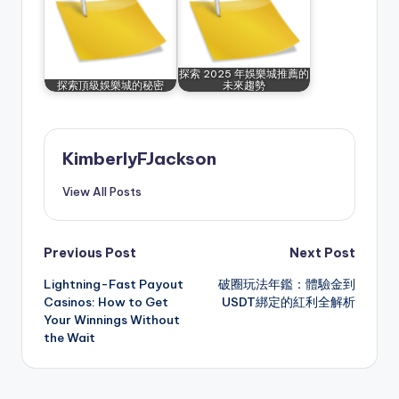
探索 2025 年娛樂城推薦的
探索頂級娛樂城的秘密
未來趨勢
KimberlyFJackson
View All Posts
Post
Previous Post
Next Post
Lightning-Fast Payout
破圈玩法年鑑：體驗金到
navigation
Casinos: How to Get
USDT綁定的紅利全解析
Your Winnings Without
the Wait