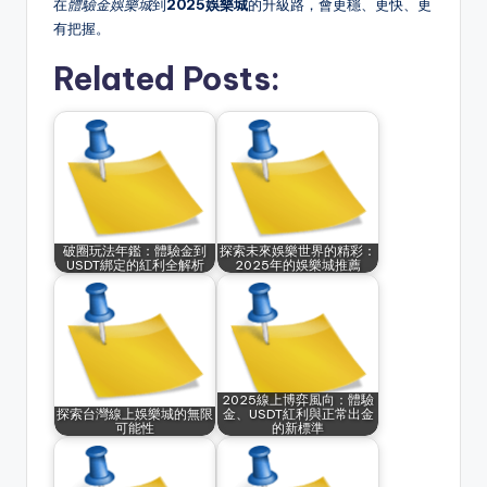
在
體驗金娛樂城
到
2025娛樂城
的升級路，會更穩、更快、更
有把握。
Related Posts:
破圈玩法年鑑：體驗金到
探索未來娛樂世界的精彩：
USDT綁定的紅利全解析
2025年的娛樂城推薦
2025線上博弈風向：體驗
探索台灣線上娛樂城的無限
金、USDT紅利與正常出金
可能性
的新標準