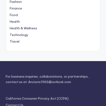
Fashion
Finance
Food
Health
Health & Wellness
Technology
Travel
For business inquiries, collaborations, or partnerships,
contact us at:
Ancions1966@outlook.com
California Consumer Privacy Act (CCPA)
Contact Us