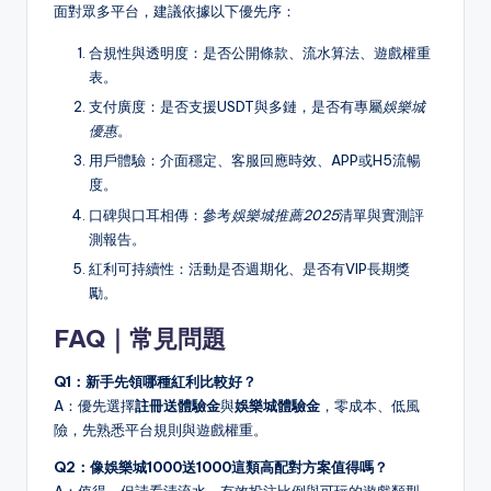
面對眾多平台，建議依據以下優先序：
合規性與透明度：是否公開條款、流水算法、遊戲權重
表。
支付廣度：是否支援USDT與多鏈，是否有專屬
娛樂城
優惠
。
用戶體驗：介面穩定、客服回應時效、APP或H5流暢
度。
口碑與口耳相傳：參考
娛樂城推薦2025
清單與實測評
測報告。
紅利可持續性：活動是否週期化、是否有VIP長期獎
勵。
FAQ｜常見問題
Q1：新手先領哪種紅利比較好？
A：優先選擇
註冊送體驗金
與
娛樂城體驗金
，零成本、低風
險，先熟悉平台規則與遊戲權重。
Q2：像
娛樂城1000送1000
這類高配對方案值得嗎？
A：值得，但請看清流水、有效投注比例與可玩的遊戲類型，