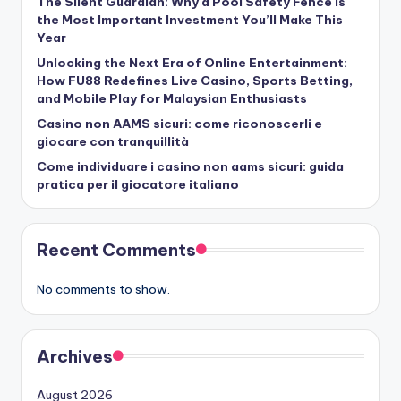
The Silent Guardian: Why a Pool Safety Fence Is
the Most Important Investment You’ll Make This
Year
Unlocking the Next Era of Online Entertainment:
How FU88 Redefines Live Casino, Sports Betting,
and Mobile Play for Malaysian Enthusiasts
Casino non AAMS sicuri: come riconoscerli e
giocare con tranquillità
Come individuare i casino non aams sicuri: guida
pratica per il giocatore italiano
Recent Comments
No comments to show.
Archives
August 2026