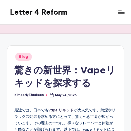
Letter 4 Reform
Skip
to
Reforming
content
policy,
revealing
a
range
of
Posted
Blog
in
topics
驚きの新世界：Vapeリ
キッドを探求する
KimberlyFJackson
May 24, 2025
Posted
by
最近では、日本でも
vape リキッド
が大人気です。禁煙やリ
ラックス効果を求める方にとって、驚くべき世界が広がっ
ています。その理由の一つに、様々なフレーバーと体験が
可能なことが挙げられます。以下では、vapeリキッドにつ