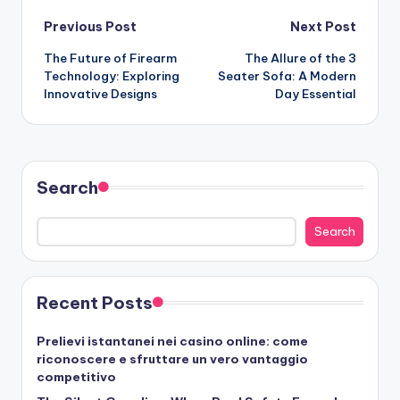
Post
Previous Post
Next Post
The Future of Firearm
The Allure of the 3
navigation
Technology: Exploring
Seater Sofa: A Modern
Innovative Designs
Day Essential
Search
Search
Recent Posts
Prelievi istantanei nei casino online: come
riconoscere e sfruttare un vero vantaggio
competitivo