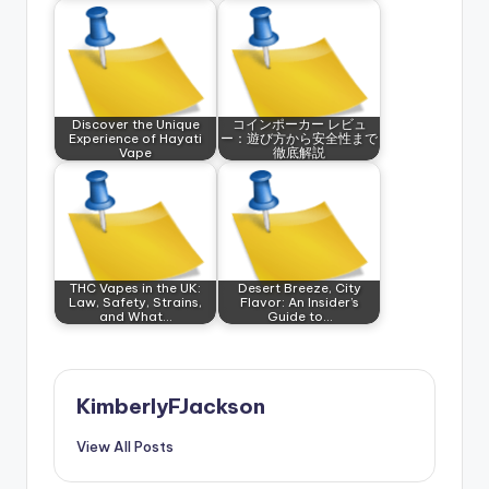
Discover the Unique
コインポーカー レビュ
Experience of Hayati
ー：遊び方から安全性まで
Vape
徹底解説
THC Vapes in the UK:
Desert Breeze, City
Law, Safety, Strains,
Flavor: An Insider’s
and What…
Guide to…
KimberlyFJackson
View All Posts