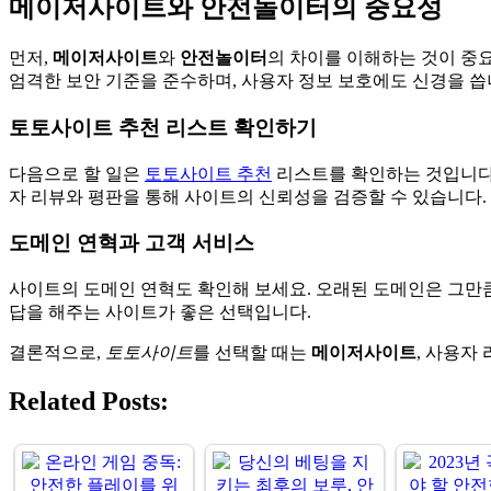
메이저사이트와 안전놀이터의 중요성
먼저,
메이저사이트
와
안전놀이터
의 차이를 이해하는 것이 중
엄격한 보안 기준을 준수하며, 사용자 정보 보호에도 신경을 씁
토토사이트 추천 리스트 확인하기
다음으로 할 일은
토토사이트 추천
리스트를 확인하는 것입니다.
자 리뷰와 평판을 통해 사이트의 신뢰성을 검증할 수 있습니다.
도메인 연혁과 고객 서비스
사이트의 도메인 연혁도 확인해 보세요. 오래된 도메인은 그만큼
답을 해주는 사이트가 좋은 선택입니다.
결론적으로,
토토사이트
를 선택할 때는
메이저사이트
, 사용자
Related Posts: