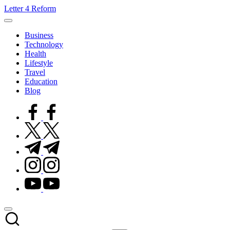
Skip
Letter 4 Reform
to
Reforming
content
policy,
Business
revealing
Technology
a
Health
range
Lifestyle
of
Travel
topics
Education
Blog
facebook.com
twitter.com
t.me
instagram.com
youtube.com