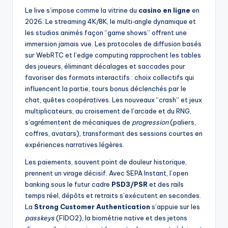
Le live s’impose comme la vitrine du
casino en ligne
en
2026. Le streaming 4K/8K, le multi‑angle dynamique et
les studios animés façon “game shows” offrent une
immersion jamais vue. Les protocoles de diffusion basés
sur WebRTC et l’edge computing rapprochent les tables
des joueurs, éliminant décalages et saccades pour
favoriser des formats interactifs : choix collectifs qui
influencent la partie, tours bonus déclenchés par le
chat, quêtes coopératives. Les nouveaux “crash” et jeux
multiplicateurs, au croisement de l’arcade et du RNG,
s’agrémentent de mécaniques de
progression
(paliers,
coffres, avatars), transformant des sessions courtes en
expériences narratives légères.
Les paiements, souvent point de douleur historique,
prennent un virage décisif. Avec SEPA Instant, l’open
banking sous le futur cadre
PSD3/PSR
et des rails
temps réel, dépôts et retraits s’exécutent en secondes.
La
Strong Customer Authentication
s’appuie sur les
passkeys
(FIDO2), la biométrie native et des jetons