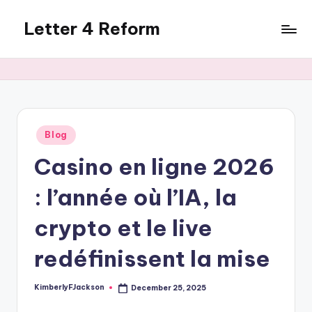
Letter 4 Reform
Skip
to
Reforming
content
policy,
revealing
a
range
of
Posted
Blog
in
topics
Casino en ligne 2026
: l’année où l’IA, la
crypto et le live
redéfinissent la mise
KimberlyFJackson
December 25, 2025
Posted
by