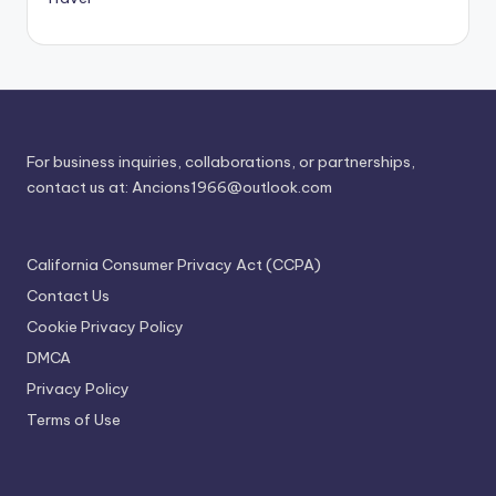
For business inquiries, collaborations, or partnerships,
contact us at:
Ancions1966@outlook.com
California Consumer Privacy Act (CCPA)
Contact Us
Cookie Privacy Policy
DMCA
Privacy Policy
Terms of Use