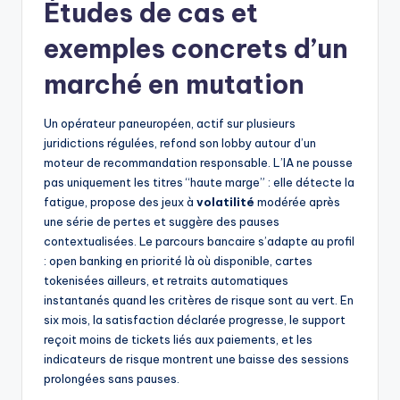
Études de cas et
exemples concrets d’un
marché en mutation
Un opérateur paneuropéen, actif sur plusieurs
juridictions régulées, refond son lobby autour d’un
moteur de recommandation responsable. L’IA ne pousse
pas uniquement les titres “haute marge” : elle détecte la
fatigue, propose des jeux à
volatilité
modérée après
une série de pertes et suggère des pauses
contextualisées. Le parcours bancaire s’adapte au profil
: open banking en priorité là où disponible, cartes
tokenisées ailleurs, et retraits automatiques
instantanés quand les critères de risque sont au vert. En
six mois, la satisfaction déclarée progresse, le support
reçoit moins de tickets liés aux paiements, et les
indicateurs de risque montrent une baisse des sessions
prolongées sans pauses.