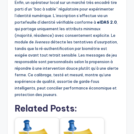
Enfin, un opérateur local sur un marché très encadré tire
parti d’un “bac à sable” régulatoire pour expérimenter
l’identité numérique. L’inscription s’effectue via un
portefeuille d’identité vérifiable conforme à
eIDAS 2.0
,
qui partage uniquement les attributs minimaux
(majorité, résidence) avec consentement explicite. Le
module de
liveness
détecte les tentatives d’usurpation,
tandis que la ré‑authentification par biométrie est
exigée avant tout retrait sensible. Les messages de jeu
responsable sont personnalisés selon la propension à
répondre à une intervention douce plutôt qu’à une alerte
ferme. Ce calibrage, testé et mesuré, montre qu’une
expérience de qualité, assortie de garde‑fous
intelligents, peut concilier performance économique et
protection des joueurs.
Related Posts: