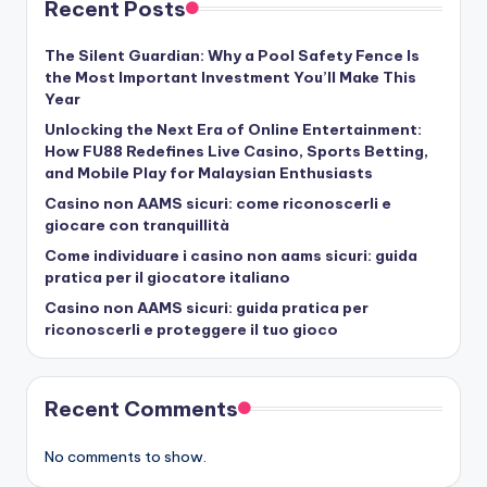
Recent Posts
The Silent Guardian: Why a Pool Safety Fence Is
the Most Important Investment You’ll Make This
Year
Unlocking the Next Era of Online Entertainment:
How FU88 Redefines Live Casino, Sports Betting,
and Mobile Play for Malaysian Enthusiasts
Casino non AAMS sicuri: come riconoscerli e
giocare con tranquillità
Come individuare i casino non aams sicuri: guida
pratica per il giocatore italiano
Casino non AAMS sicuri: guida pratica per
riconoscerli e proteggere il tuo gioco
Recent Comments
No comments to show.