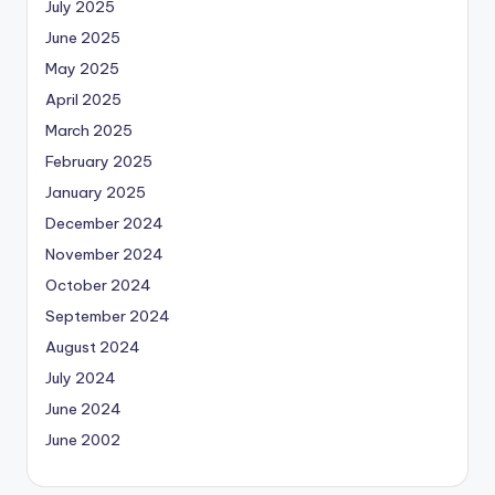
July 2025
June 2025
May 2025
April 2025
March 2025
February 2025
January 2025
December 2024
November 2024
October 2024
September 2024
August 2024
July 2024
June 2024
June 2002