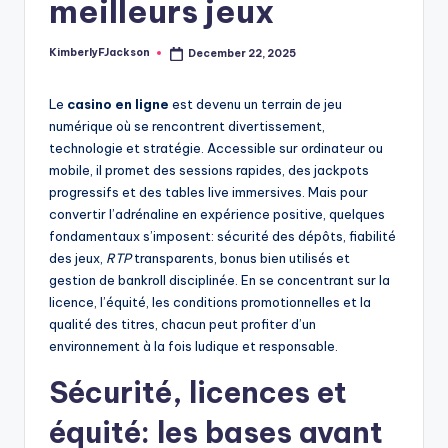
meilleurs jeux
KimberlyFJackson
December 22, 2025
Posted
by
Le
casino en ligne
est devenu un terrain de jeu
numérique où se rencontrent divertissement,
technologie et stratégie. Accessible sur ordinateur ou
mobile, il promet des sessions rapides, des jackpots
progressifs et des tables live immersives. Mais pour
convertir l’adrénaline en expérience positive, quelques
fondamentaux s’imposent: sécurité des dépôts, fiabilité
des jeux,
RTP
transparents, bonus bien utilisés et
gestion de bankroll disciplinée. En se concentrant sur la
licence, l’équité, les conditions promotionnelles et la
qualité des titres, chacun peut profiter d’un
environnement à la fois ludique et responsable.
Sécurité, licences et
équité: les bases avant