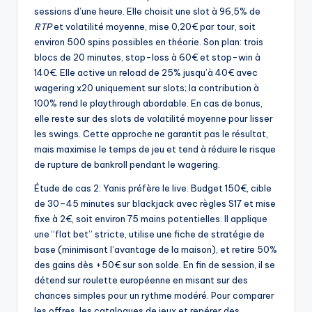
sessions d’une heure. Elle choisit une slot à 96,5% de
RTP
et volatilité moyenne, mise 0,20€ par tour, soit
environ 500 spins possibles en théorie. Son plan: trois
blocs de 20 minutes, stop-loss à 60€ et stop-win à
140€. Elle active un reload de 25% jusqu’à 40€ avec
wagering x20 uniquement sur slots; la contribution à
100% rend le playthrough abordable. En cas de bonus,
elle reste sur des slots de volatilité moyenne pour lisser
les swings. Cette approche ne garantit pas le résultat,
mais maximise le temps de jeu et tend à réduire le risque
de rupture de bankroll pendant le wagering.
Étude de cas 2: Yanis préfère le live. Budget 150€, cible
de 30–45 minutes sur blackjack avec règles S17 et mise
fixe à 2€, soit environ 75 mains potentielles. Il applique
une “flat bet” stricte, utilise une fiche de stratégie de
base (minimisant l’avantage de la maison), et retire 50%
des gains dès +50€ sur son solde. En fin de session, il se
détend sur roulette européenne en misant sur des
chances simples pour un rythme modéré. Pour comparer
les offres, les catalogues de jeux et repérer des