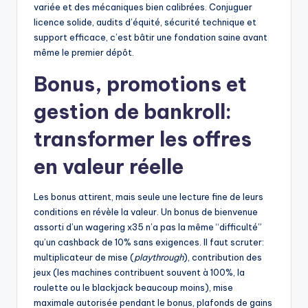
variée et des mécaniques bien calibrées. Conjuguer
licence solide, audits d’équité, sécurité technique et
support efficace, c’est bâtir une fondation saine avant
même le premier dépôt.
Bonus, promotions et
gestion de bankroll:
transformer les offres
en valeur réelle
Les bonus attirent, mais seule une lecture fine de leurs
conditions en révèle la valeur. Un bonus de bienvenue
assorti d’un wagering x35 n’a pas la même “difficulté”
qu’un cashback de 10% sans exigences. Il faut scruter:
multiplicateur de mise (
playthrough
), contribution des
jeux (les machines contribuent souvent à 100%, la
roulette ou le blackjack beaucoup moins), mise
maximale autorisée pendant le bonus, plafonds de gains