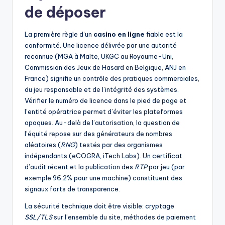
de déposer
La première règle d’un
casino en ligne
fiable est la
conformité. Une licence délivrée par une autorité
reconnue (MGA à Malte, UKGC au Royaume-Uni,
Commission des Jeux de Hasard en Belgique, ANJ en
France) signifie un contrôle des pratiques commerciales,
du jeu responsable et de l’intégrité des systèmes.
Vérifier le numéro de licence dans le pied de page et
l’entité opératrice permet d’éviter les plateformes
opaques. Au-delà de l’autorisation, la question de
l’équité repose sur des générateurs de nombres
aléatoires (
RNG
) testés par des organismes
indépendants (eCOGRA, iTech Labs). Un certificat
d’audit récent et la publication des
RTP
par jeu (par
exemple 96,2% pour une machine) constituent des
signaux forts de transparence.
La sécurité technique doit être visible: cryptage
SSL/TLS
sur l’ensemble du site, méthodes de paiement