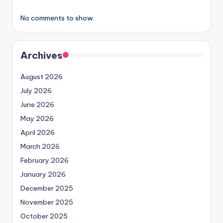
No comments to show.
Archives
August 2026
July 2026
June 2026
May 2026
April 2026
March 2026
February 2026
January 2026
December 2025
November 2025
October 2025