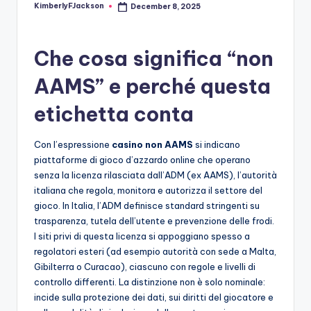
KimberlyFJackson
December 8, 2025
Posted
by
Che cosa significa “non
AAMS” e perché questa
etichetta conta
Con l’espressione
casino non AAMS
si indicano
piattaforme di gioco d’azzardo online che operano
senza la licenza rilasciata dall’ADM (ex AAMS), l’autorità
italiana che regola, monitora e autorizza il settore del
gioco. In Italia, l’ADM definisce standard stringenti su
trasparenza, tutela dell’utente e prevenzione delle frodi.
I siti privi di questa licenza si appoggiano spesso a
regolatori esteri (ad esempio autorità con sede a Malta,
Gibilterra o Curacao), ciascuno con regole e livelli di
controllo differenti. La distinzione non è solo nominale:
incide sulla protezione dei dati, sui diritti del giocatore e