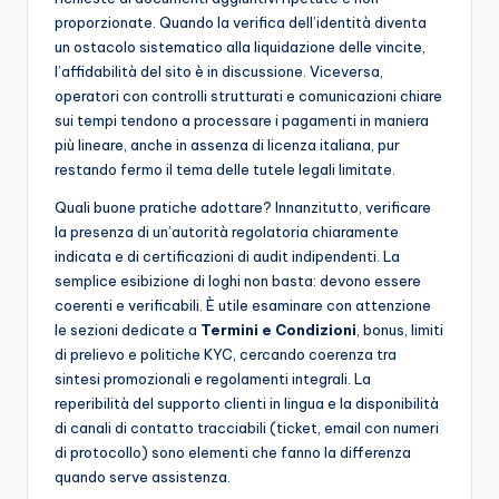
proporzionate. Quando la verifica dell’identità diventa
un ostacolo sistematico alla liquidazione delle vincite,
l’affidabilità del sito è in discussione. Viceversa,
operatori con controlli strutturati e comunicazioni chiare
sui tempi tendono a processare i pagamenti in maniera
più lineare, anche in assenza di licenza italiana, pur
restando fermo il tema delle tutele legali limitate.
Quali buone pratiche adottare? Innanzitutto, verificare
la presenza di un’autorità regolatoria chiaramente
indicata e di certificazioni di audit indipendenti. La
semplice esibizione di loghi non basta: devono essere
coerenti e verificabili. È utile esaminare con attenzione
le sezioni dedicate a
Termini e Condizioni
, bonus, limiti
di prelievo e politiche KYC, cercando coerenza tra
sintesi promozionali e regolamenti integrali. La
reperibilità del supporto clienti in lingua e la disponibilità
di canali di contatto tracciabili (ticket, email con numeri
di protocollo) sono elementi che fanno la differenza
quando serve assistenza.