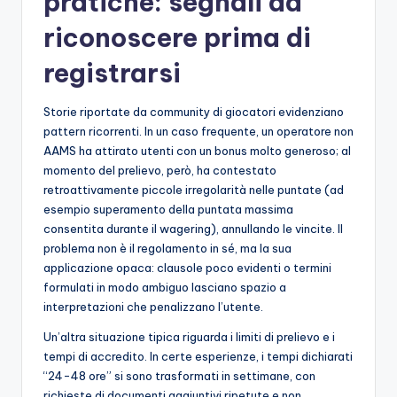
pratiche: segnali da
riconoscere prima di
registrarsi
Storie riportate da community di giocatori evidenziano
pattern ricorrenti. In un caso frequente, un operatore non
AAMS ha attirato utenti con un bonus molto generoso; al
momento del prelievo, però, ha contestato
retroattivamente piccole irregolarità nelle puntate (ad
esempio superamento della puntata massima
consentita durante il wagering), annullando le vincite. Il
problema non è il regolamento in sé, ma la sua
applicazione opaca: clausole poco evidenti o termini
formulati in modo ambiguo lasciano spazio a
interpretazioni che penalizzano l’utente.
Un’altra situazione tipica riguarda i limiti di prelievo e i
tempi di accredito. In certe esperienze, i tempi dichiarati
“24-48 ore” si sono trasformati in settimane, con
richieste di documenti aggiuntivi ripetute e non