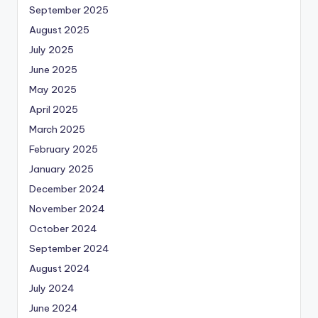
September 2025
August 2025
July 2025
June 2025
May 2025
April 2025
March 2025
February 2025
January 2025
December 2024
November 2024
October 2024
September 2024
August 2024
July 2024
June 2024