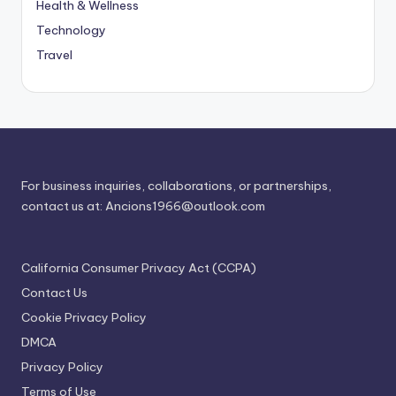
Health & Wellness
Technology
Travel
For business inquiries, collaborations, or partnerships,
contact us at:
Ancions1966@outlook.com
California Consumer Privacy Act (CCPA)
Contact Us
Cookie Privacy Policy
DMCA
Privacy Policy
Terms of Use