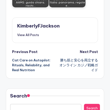
AAMS: guida chiara,
Italia: panorama, regole
rischi…
e…
KimberlyFJackson
View All Posts
Post
Previous Post
Next Post
Cat Care on Autopilot:
勝ち筋と安心を両立する
navigation
Rituals, Reliability, and
オンライン カジノ戦略ガ
Real Nutrition
イド
Search
Search