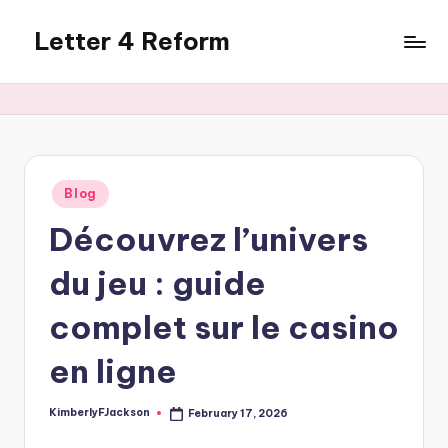
Letter 4 Reform
Skip
to
Reforming
content
policy,
revealing
a
range
of
Posted
Blog
in
topics
Découvrez l’univers
du jeu : guide
complet sur le casino
en ligne
KimberlyFJackson
February 17, 2026
Posted
by