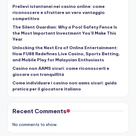
Prelievi istantanei nei casino online: come
riconoscere e sfruttare un vero vantaggio
competitivo
The Silent Guardian: Why a Pool Safety Fence Is
the Most Important Investment You’ll Make This
Year
Unlocking the Next Era of Online Entertainment:
How FU88 Redefines Live Casino, Sports Betting,
and Mobile Play for Malaysian Enthusiasts
Casino non AAMS sicuri: come riconoscerli e
giocare con tranquillità
Come individuare i casino non aams sicuri: guida
pratica per il giocatore italiano
Recent Comments
No comments to show.