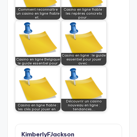
Comment reconnaître
Casino en ligne fiable :
un casino en ligne fiable
les repères concrets
et…
pour…
Casino en ligne : le guide
Casino en ligne Belgique
essentiel pour jouer
: le guide essentiel pour…
avec…
Découvrir un casino
Casino en ligne fiable :
nouveau en ligne :
les clés pour jouer en…
tendances,…
KimberlyFJackson