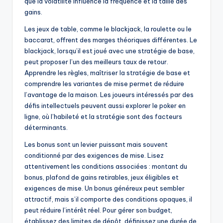
que la volatilité influence la fréquence et la taille des
gains.
Les jeux de table, comme le blackjack, la roulette ou le
baccarat, offrent des marges théoriques différentes. Le
blackjack, lorsqu’il est joué avec une stratégie de base,
peut proposer l’un des meilleurs taux de retour.
Apprendre les règles, maîtriser la stratégie de base et
comprendre les variantes de mise permet de réduire
l’avantage de la maison. Les joueurs intéressés par des
défis intellectuels peuvent aussi explorer le poker en
ligne, où l’habileté et la stratégie sont des facteurs
déterminants.
Les bonus sont un levier puissant mais souvent
conditionné par des exigences de mise. Lisez
attentivement les conditions associées : montant du
bonus, plafond de gains retirables, jeux éligibles et
exigences de mise. Un bonus généreux peut sembler
attractif, mais s’il comporte des conditions opaques, il
peut réduire l’intérêt réel. Pour gérer son budget,
établissez des limites de dépôt, définissez une durée de