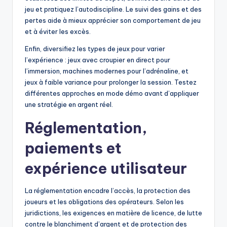
jeu et pratiquez l’autodiscipline. Le suivi des gains et des
pertes aide à mieux apprécier son comportement de jeu
et à éviter les excès.
Enfin, diversifiez les types de jeux pour varier
l’expérience : jeux avec croupier en direct pour
l’immersion, machines modernes pour l’adrénaline, et
jeux à faible variance pour prolonger la session. Testez
différentes approches en mode démo avant d’appliquer
une stratégie en argent réel.
Réglementation,
paiements et
expérience utilisateur
La réglementation encadre l’accès, la protection des
joueurs et les obligations des opérateurs. Selon les
juridictions, les exigences en matière de licence, de lutte
contre le blanchiment d’argent et de protection des