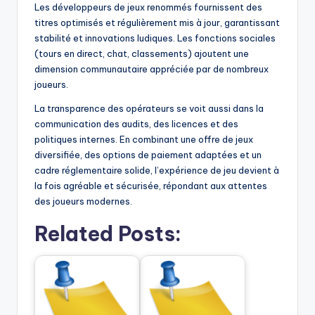
Les développeurs de jeux renommés fournissent des
titres optimisés et régulièrement mis à jour, garantissant
stabilité et innovations ludiques. Les fonctions sociales
(tours en direct, chat, classements) ajoutent une
dimension communautaire appréciée par de nombreux
joueurs.
La transparence des opérateurs se voit aussi dans la
communication des audits, des licences et des
politiques internes. En combinant une offre de jeux
diversifiée, des options de paiement adaptées et un
cadre réglementaire solide, l’expérience de jeu devient à
la fois agréable et sécurisée, répondant aux attentes
des joueurs modernes.
Related Posts: