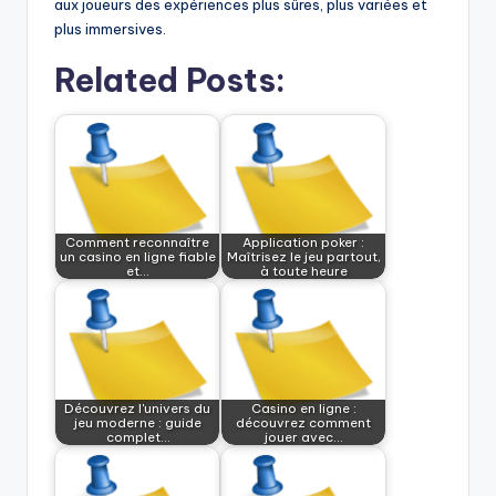
aux joueurs des expériences plus sûres, plus variées et
plus immersives.
Related Posts:
Comment reconnaître
Application poker :
un casino en ligne fiable
Maîtrisez le jeu partout,
et…
à toute heure
Découvrez l'univers du
Casino en ligne :
jeu moderne : guide
découvrez comment
complet…
jouer avec…