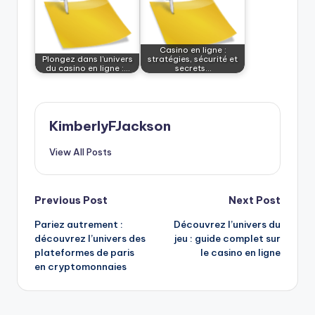
Casino en ligne :
Plongez dans l'univers
stratégies, sécurité et
du casino en ligne :…
secrets…
KimberlyFJackson
View All Posts
Post
Previous Post
Next Post
Pariez autrement :
Découvrez l’univers du
navigation
découvrez l’univers des
jeu : guide complet sur
plateformes de paris
le casino en ligne
en cryptomonnaies