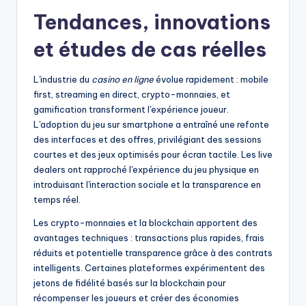
Tendances, innovations
et études de cas réelles
L'industrie du
casino en ligne
évolue rapidement : mobile
first, streaming en direct, crypto-monnaies, et
gamification transforment l'expérience joueur.
L'adoption du jeu sur smartphone a entraîné une refonte
des interfaces et des offres, privilégiant des sessions
courtes et des jeux optimisés pour écran tactile. Les live
dealers ont rapproché l'expérience du jeu physique en
introduisant l'interaction sociale et la transparence en
temps réel.
Les crypto-monnaies et la blockchain apportent des
avantages techniques : transactions plus rapides, frais
réduits et potentielle transparence grâce à des contrats
intelligents. Certaines plateformes expérimentent des
jetons de fidélité basés sur la blockchain pour
récompenser les joueurs et créer des économies