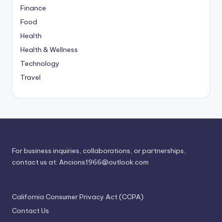
Finance
Food
Health
Health & Wellness
Technology
Travel
For business inquiries, collaborations, or partnerships,
contact us at:
Ancions1966@outlook.com
California Consumer Privacy Act (CCPA)
Contact Us