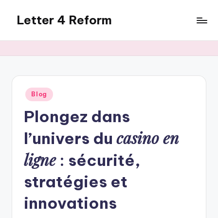
Letter 4 Reform
Skip
to
Reforming
content
policy,
revealing
a
range
of
Posted
Blog
in
topics
Plongez dans
casino en
l’univers du
ligne
: sécurité,
stratégies et
innovations