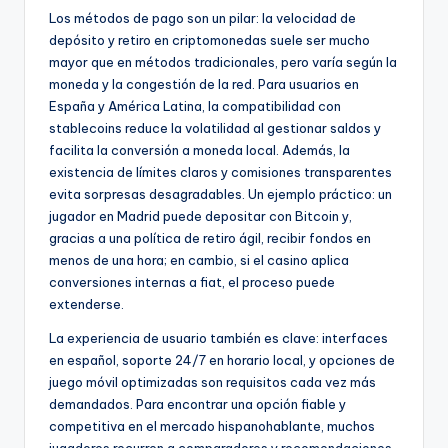
Los métodos de pago son un pilar: la velocidad de
depósito y retiro en criptomonedas suele ser mucho
mayor que en métodos tradicionales, pero varía según la
moneda y la congestión de la red. Para usuarios en
España y América Latina, la compatibilidad con
stablecoins reduce la volatilidad al gestionar saldos y
facilita la conversión a moneda local. Además, la
existencia de límites claros y comisiones transparentes
evita sorpresas desagradables. Un ejemplo práctico: un
jugador en Madrid puede depositar con Bitcoin y,
gracias a una política de retiro ágil, recibir fondos en
menos de una hora; en cambio, si el casino aplica
conversiones internas a fiat, el proceso puede
extenderse.
La experiencia de usuario también es clave: interfaces
en español, soporte 24/7 en horario local, y opciones de
juego móvil optimizadas son requisitos cada vez más
demandados. Para encontrar una opción fiable y
competitiva en el mercado hispanohablante, muchos