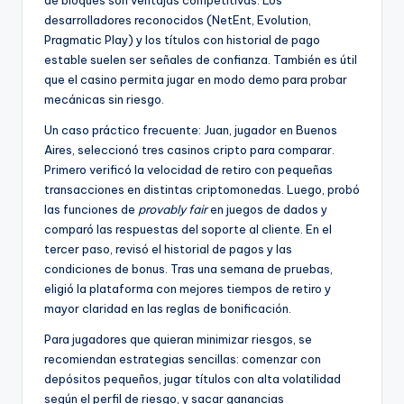
de bloques son ventajas competitivas. Los
desarrolladores reconocidos (NetEnt, Evolution,
Pragmatic Play) y los títulos con historial de pago
estable suelen ser señales de confianza. También es útil
que el casino permita jugar en modo demo para probar
mecánicas sin riesgo.
Un caso práctico frecuente: Juan, jugador en Buenos
Aires, seleccionó tres casinos cripto para comparar.
Primero verificó la velocidad de retiro con pequeñas
transacciones en distintas criptomonedas. Luego, probó
las funciones de
provably fair
en juegos de dados y
comparó las respuestas del soporte al cliente. En el
tercer paso, revisó el historial de pagos y las
condiciones de bonus. Tras una semana de pruebas,
eligió la plataforma con mejores tiempos de retiro y
mayor claridad en las reglas de bonificación.
Para jugadores que quieran minimizar riesgos, se
recomiendan estrategias sencillas: comenzar con
depósitos pequeños, jugar títulos con alta volatilidad
según el perfil de riesgo, y sacar ganancias