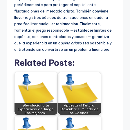
periódicamente para proteger el capital ante
fluctuaciones del mercado cripto. También conviene
llevar registros básicos de transacciones en cadena
para facilitar cualquier reclamación. Finalmente,
fomentar el juego responsable —establecer límites de
depósito, sesiones controladas y pausas— garantiza
que la experiencia en un
casino cripto
sea sostenible y
entretenida sin convertirse en un problema financiero.
Related Posts:
¡Revoluciona tu
Apuesta al Futuro:
Experiencia de Juego:
Descubre el Mundo de
Los Mejores…
los Casinos…