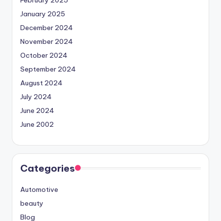
January 2025
December 2024
November 2024
October 2024
September 2024
August 2024
July 2024
June 2024
June 2002
Categories
Automotive
beauty
Blog