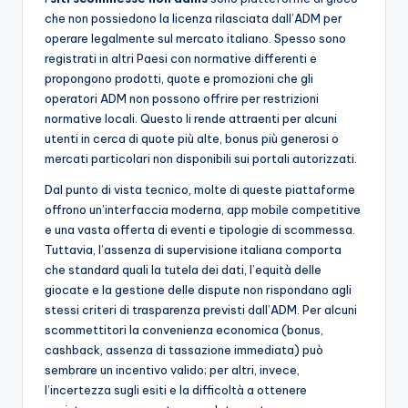
che non possiedono la licenza rilasciata dall’ADM per
operare legalmente sul mercato italiano. Spesso sono
registrati in altri Paesi con normative differenti e
propongono prodotti, quote e promozioni che gli
operatori ADM non possono offrire per restrizioni
normative locali. Questo li rende attraenti per alcuni
utenti in cerca di quote più alte, bonus più generosi o
mercati particolari non disponibili sui portali autorizzati.
Dal punto di vista tecnico, molte di queste piattaforme
offrono un’interfaccia moderna, app mobile competitive
e una vasta offerta di eventi e tipologie di scommessa.
Tuttavia, l’assenza di supervisione italiana comporta
che standard quali la tutela dei dati, l’equità delle
giocate e la gestione delle dispute non rispondano agli
stessi criteri di trasparenza previsti dall’ADM. Per alcuni
scommettitori la convenienza economica (bonus,
cashback, assenza di tassazione immediata) può
sembrare un incentivo valido; per altri, invece,
l’incertezza sugli esiti e la difficoltà a ottenere