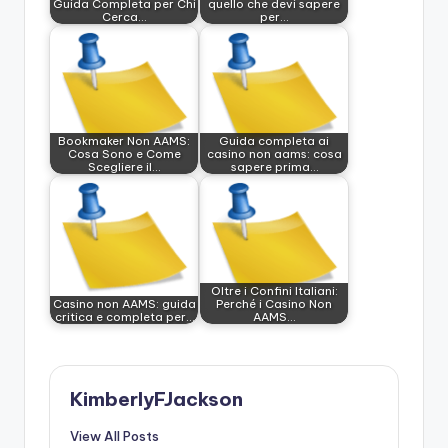
Guida Completa per Chi
quello che devi sapere
Cerca…
per…
Bookmaker Non AAMS:
Guida completa ai
Cosa Sono e Come
casino non aams: cosa
Scegliere il…
sapere prima…
Oltre i Confini Italiani:
Casino non AAMS: guida
Perché i Casino Non
critica e completa per…
AAMS…
KimberlyFJackson
View All Posts